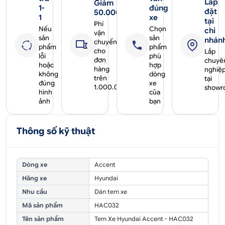
Lắp
Giảm
1-
đúng
đặt
50.000₫
1
xe
tại
Phí
Nếu
Chọn
chi
vận
sản
sản
nhán
chuyển
phẩm
phẩm
cho
Lắp
lỗi
phù
đơn
chuyê
hoặc
hợp
hàng
nghiệ
không
dòng
trên
tại
đúng
xe
1.000.000₫
showr
hình
của
ảnh
bạn
Thông số kỹ thuật
Dòng xe
Accent
Hãng xe
Hyundai
Nhu cầu
Dán tem xe
Mã sản phẩm
HAC032
Tên sản phẩm
Tem Xe Hyundai Accent - HAC032