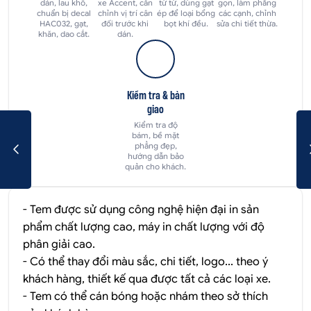
dán, lau khô,
xe Accent, căn
từ từ, dùng gạt
gọn, làm phẳng
chuẩn bị decal
chỉnh vị trí cân
ép để loại bổng
các cạnh, chỉnh
HAC032, gạt,
đối trước khi
bọt khí đều.
sửa chi tiết thừa.
khăn, dao cắt.
dán.
Kiểm tra & bàn
giao
Kiểm tra độ
bám, bề mặt
phẳng đẹp,
hướng dẫn bảo
quản cho khách.
- Tem được sử dụng công nghệ hiện đại in sản
phẩm chất lượng cao, máy in chất lượng với độ
phân giải cao.
- Có thể thay đổi màu sắc, chi tiết, logo... theo ý
khách hàng, thiết kế qua được tất cả các loại xe.
- Tem có thể cán bóng hoặc nhám theo sở thích