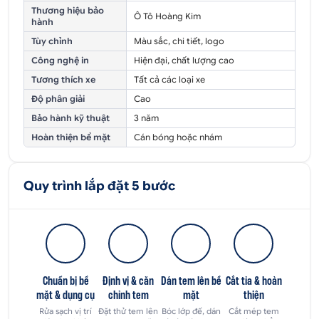
Thương hiệu bảo
Ô Tô Hoàng Kim
hành
Tùy chỉnh
Màu sắc, chi tiết, logo
Công nghệ in
Hiện đại, chất lượng cao
Tương thích xe
Tất cả các loại xe
Độ phân giải
Cao
Bảo hành kỹ thuật
3 năm
Hoàn thiện bề mặt
Cán bóng hoặc nhám
Quy trình lắp đặt 5 bước
Chuẩn bị bề
Định vị & căn
Dán tem lên bề
Cắt tỉa & hoàn
mặt & dụng cụ
chỉnh tem
mặt
thiện
Rửa sạch vị trí
Đặt thử tem lên
Bóc lớp đế, dán
Cắt mép tem