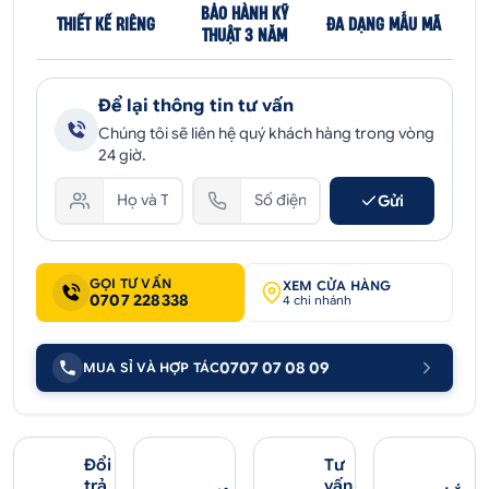
BẢO HÀNH KỸ
THIẾT KẾ RIÊNG
ĐA DẠNG MẪU MÃ
THUẬT 3 NĂM
Để lại thông tin tư vấn
Chúng tôi sẽ liên hệ quý khách hàng trong vòng
24 giờ.
Gửi
GỌI TƯ VẤN
XEM CỬA HÀNG
0707 228338
4 chi nhánh
0707 07 08 09
MUA SỈ VÀ HỢP TÁC
Đổi
Tư
trả
vấn