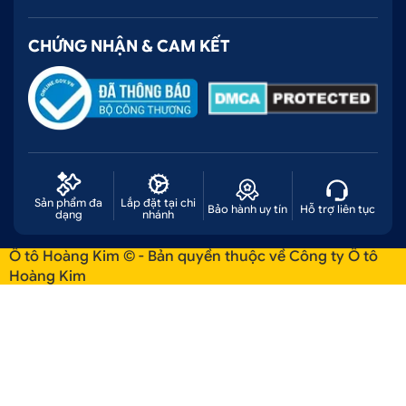
CHỨNG NHẬN & CAM KẾT
Sản phẩm đa
Lắp đặt tại chi
Bảo hành uy tín
Hỗ trợ liên tục
dạng
nhánh
Ô tô Hoàng Kim © - Bản quyền thuộc về Công ty Ô tô
Hoàng Kim