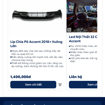
Led Nội Thất 22 Chi Ti
Accent
Líp Chia Pô Accent 2018+ Vuông
Lớn
Tùy chỉnh triệu màu, ánh sáng
chuyển màu
Nhựa ABS dày che cản sau chống trầy đá
Nhấp nháy theo giai điệu, tạ
bắn va quẹt khi lùi
thư giãn
Kiểu dáng vuông lớn mạnh mẽ, nét sắc sảo,
LED phủ khe kẽ, trải nghiệm t
chrome bạc bóng
diện
Thiết kế thông minh giảm lực cản, tăng lực
ép xuống, bám đường tốt hơn ở tốc độ cao
1,400,000đ
Liên hệ
Xem chi tiết
Xem chi tiết