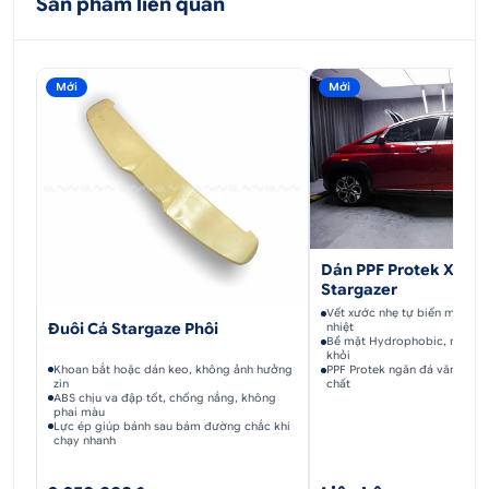
Sản phẩm liên quan
Mới
Mới
Dán PPF Protek Xe H
Stargazer
Vết xước nhẹ tự biến mất khi
Đuôi Cá Stargaze Phôi
nhiệt
Bề mặt Hydrophobic, nước và
khỏi
Khoan bắt hoặc dán keo, không ảnh hưởng
PPF Protek ngăn đá văng, trầy
zin
chất
ABS chịu va đập tốt, chống nắng, không
phai màu
Lực ép giúp bánh sau bám đường chắc khi
chạy nhanh