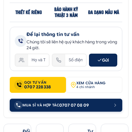
BẢO HÀNH KỸ
THIẾT KẾ RIÊNG
ĐA DẠNG MẪU MÃ
THUẬT 3 NĂM
Để lại thông tin tư vấn
Chúng tôi sẽ liên hệ quý khách hàng trong vòng
24 giờ.
Gửi
GỌI TƯ VẤN
XEM CỬA HÀNG
0707 228338
4 chi nhánh
0707 07 08 09
MUA SỈ VÀ HỢP TÁC
Đổi
Tư