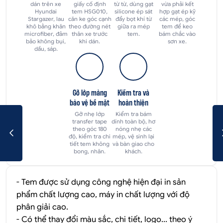
dán trên xe
giấy cố định
từ từ, dùng gạt
vừa phải kết
Hyundai
tem HSG010,
silicone ép sát
hợp gạt ép kỹ
Stargazer, lau
căn ke góc cạnh
đẩy bọt khí từ
các mép, góc
khô bằng khăn
theo đường nét
giữa ra mép
tem để keo
microfiber, đảm
thân xe trước
tem.
bám chắc vào
bảo không bụi,
khi dán.
sơn xe.
dầu, sáp.
Gỡ lớp màng
Kiểm tra và
bảo vệ bề mặt
hoàn thiện
Gỡ nhẹ lớp
Kiểm tra bám
transfer tape
dính toàn bộ, hơ
theo góc 180
nóng nhẹ các
độ, kiểm tra chi
mép, vệ sinh lại
tiết tem không
và bàn giao cho
bong, nhăn.
khách.
- Tem được sử dụng công nghệ hiện đại in sản
phẩm chất lượng cao, máy in chất lượng với độ
phân giải cao.
- Có thể thay đổi màu sắc, chi tiết, logo... theo ý