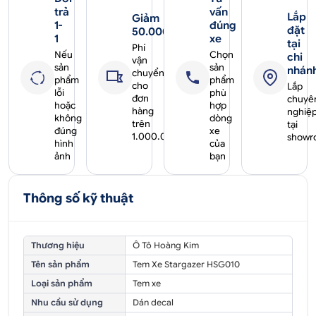
trả
vấn
Lắp
Giảm
1-
đúng
đặt
50.000₫
1
xe
tại
Phí
Nếu
Chọn
chi
vận
sản
sản
nhán
chuyển
phẩm
phẩm
cho
Lắp
lỗi
phù
đơn
chuyê
hoặc
hợp
hàng
nghiệ
không
dòng
trên
tại
đúng
xe
1.000.000₫
showr
hình
của
ảnh
bạn
Thông số kỹ thuật
Thương hiệu
Ô Tô Hoàng Kim
Tên sản phẩm
Tem Xe Stargazer HSG010
Loại sản phẩm
Tem xe
Nhu cầu sử dụng
Dán decal