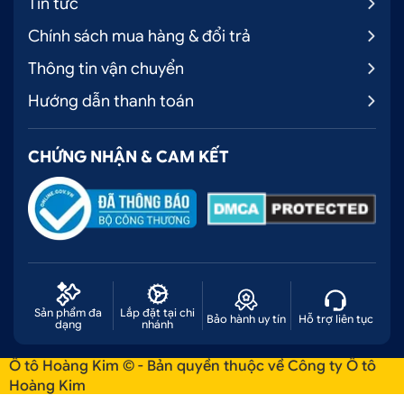
Tin tức
Chính sách mua hàng & đổi trả
Thông tin vận chuyển
Hướng dẫn thanh toán
CHỨNG NHẬN & CAM KẾT
Sản phẩm đa
Lắp đặt tại chi
Bảo hành uy tín
Hỗ trợ liên tục
dạng
nhánh
Ô tô Hoàng Kim © - Bản quyền thuộc về Công ty Ô tô
Hoàng Kim