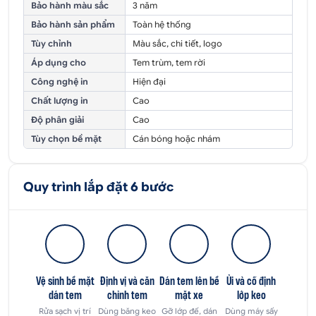
Bảo hành màu sắc
3 năm
Bảo hành sản phẩm
Toàn hệ thống
Tùy chỉnh
Màu sắc, chi tiết, logo
Áp dụng cho
Tem trùm, tem rời
Công nghệ in
Hiện đại
Chất lượng in
Cao
Độ phân giải
Cao
Tùy chọn bề mặt
Cán bóng hoặc nhám
Quy trình lắp đặt 6 bước
Vệ sinh bề mặt
Định vị và căn
Dán tem lên bề
Ủi và cố định
dán tem
chỉnh tem
mặt xe
lớp keo
Rửa sạch vị trí
Dùng băng keo
Gỡ lớp đế, dán
Dùng máy sấy