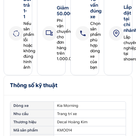
trả
vấn
Lắp
Giảm
1-
đúng
đặt
50.000₫
1
xe
tại
Phí
Nếu
Chọn
chi
vận
sản
sản
nhán
chuyển
phẩm
phẩm
cho
Lắp
lỗi
phù
đơn
chuyê
hoặc
hợp
hàng
nghiệ
không
dòng
trên
tại
đúng
xe
1.000.000₫
showr
hình
của
ảnh
bạn
Thông số kỹ thuật
Dòng xe
Kia Morning
Nhu cầu
Trang trí xe
Thương hiệu
Decal Hoàng Kim
Mã sản phẩm
KMO014