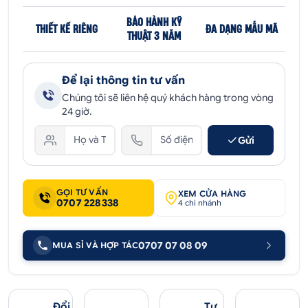
BẢO HÀNH KỸ
THIẾT KẾ RIÊNG
ĐA DẠNG MẪU MÃ
THUẬT 3 NĂM
Để lại thông tin tư vấn
Chúng tôi sẽ liên hệ quý khách hàng trong vòng
24 giờ.
Gửi
GỌI TƯ VẤN
XEM CỬA HÀNG
0707 228338
4 chi nhánh
0707 07 08 09
MUA SỈ VÀ HỢP TÁC
Đổi
Tư