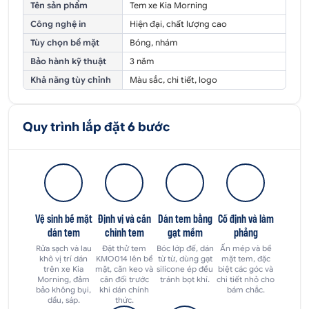
Tên sản phẩm
Tem xe Kia Morning
Công nghệ in
Hiện đại, chất lượng cao
Tùy chọn bề mặt
Bóng, nhám
Bảo hành kỹ thuật
3 năm
Khả năng tùy chỉnh
Màu sắc, chi tiết, logo
Quy trình lắp đặt 6 bước
Vệ sinh bề mặt
Định vị và căn
Dán tem bằng
Cố định và làm
dán tem
chỉnh tem
gạt mềm
phẳng
Rửa sạch và lau
Đặt thử tem
Bóc lớp đế, dán
Ấn mép và bề
khô vị trí dán
KMO014 lên bề
từ từ, dùng gạt
mặt tem, đặc
trên xe Kia
mặt, căn keo và
silicone ép đều
biệt các góc và
Morning, đảm
cân đối trước
tránh bọt khí.
chi tiết nhỏ cho
bảo không bụi,
khi dán chính
bám chắc.
dầu, sáp.
thức.