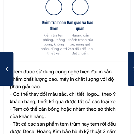
Kiểm tra hoàn
Bàn giao và bảo
thiện
quản
Kiểm tra tem
Hướng dẫn
phẳng, không
khách tránh rửa
bong, không
xe, nắng gắt
nhăn, đúng vị trí
24h đầu để keo
thiết kế.
đạt chuẩn.
- Tem được sử dụng công nghệ hiện đại in sản
phẩm chất lượng cao, máy in chất lượng với độ
phân giải cao.
- Có thể thay đổi màu sắc, chi tiết, logo... theo ý
khách hàng, thiết kế qua được tất cả các loại xe.
- Tem có thể cán bóng hoặc nhám theo sở thích
của khách hàng.
- Tất cả các sản phẩm tem trùm hay tem rời đều
được
Decal Hoàng Kim
bảo hành kỹ thuật 3 năm.