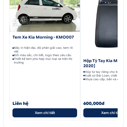
Tem Xe Kia Morning - KMO007
Máy in hiện đại, độ phân giải cao, tem rõ
nét
Đổi màu sắc, chi tiết, logo theo yêu cầu
Thiết kế tem phù hợp mọi loại xe trên thị
Hộp Tỳ Tay Kia Morni
trường
2020]
Hộp từ tay riêng cho Morning
Xuất xứ Đài Loan, chất lượng
Nhựa cao cấp, bền và êm ái 
Liên hệ
600,000đ
Xem chi tiết
Xem chi tiết