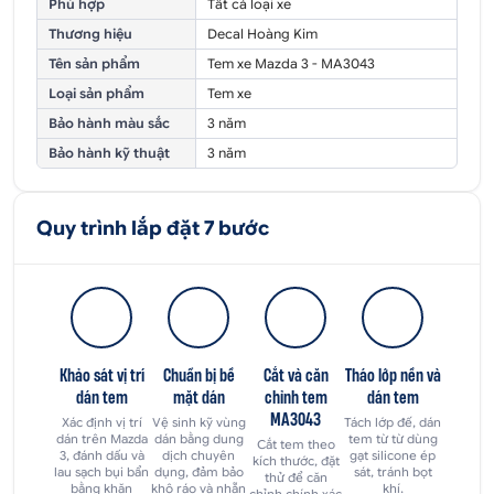
Phù hợp
Tất cả loại xe
Thương hiệu
Decal Hoàng Kim
Tên sản phẩm
Tem xe Mazda 3 - MA3043
Loại sản phẩm
Tem xe
Bảo hành màu sắc
3 năm
Bảo hành kỹ thuật
3 năm
Quy trình lắp đặt 7 bước
Khảo sát vị trí
Chuẩn bị bề
Cắt và căn
Tháo lớp nền và
dán tem
mặt dán
chỉnh tem
dán tem
MA3043
Xác định vị trí
Vệ sinh kỹ vùng
Tách lớp đế, dán
dán trên Mazda
dán bằng dung
tem từ từ dùng
Cắt tem theo
3, đánh dấu và
dịch chuyên
gạt silicone ép
kích thước, đặt
lau sạch bụi bẩn
dụng, đảm bảo
sát, tránh bọt
thử để căn
bằng khăn
khô ráo và nhẵn
khí.
chỉnh chính xác