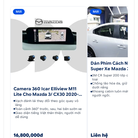
Mới
Mới
Dán Phim Cách Nhiệt
Super Xe Mazda 3
3M CR Super 200 lớp quang 
loại
Chống lão hóa da, giữ nội t
dưới nắng
Camera 360 Icar Elliview M11
Khoang cabin luôn mát, bảo 
Lite Cho Mazda 3/ CX30 2020-
người ngồi.
2022
Vạch đánh lái thay đổi theo góc quay vô
lăng
Toàn cảnh 360° trước, sau, hai bên sườn xe
Giao diện tiếng Việt thân thiện, người mới
dễ dùng
16,800,000đ
Liên hệ