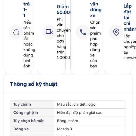
trả
vấn
Lắp
Giảm
1-
đúng
đặt
50.000₫
1
xe
tại
Phí
Nếu
Chọn
chi
vận
sản
sản
nhán
chuyển
phẩm
phẩm
cho
Lắp
lỗi
phù
đơn
chuyê
hoặc
hợp
hàng
nghiệ
không
dòng
trên
tại
đúng
xe
1.000.000₫
showr
hình
của
ảnh
bạn
Thông số kỹ thuật
Tùy chỉnh
Màu sắc, chi tiết, logo
Công nghệ in
Hiện đại, độ phân giải cao
Tùy chọn bề mặt
Bóng, nhám
Dòng xe
Mazda 3