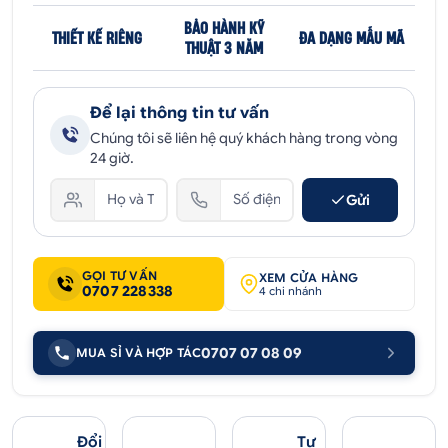
BẢO HÀNH KỸ
THIẾT KẾ RIÊNG
ĐA DẠNG MẪU MÃ
THUẬT 3 NĂM
Để lại thông tin tư vấn
Chúng tôi sẽ liên hệ quý khách hàng trong vòng
24 giờ.
Gửi
GỌI TƯ VẤN
XEM CỬA HÀNG
0707 228338
4 chi nhánh
0707 07 08 09
MUA SỈ VÀ HỢP TÁC
Đổi
Tư