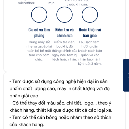
microfiber.
mịn.
trước khi dán.
Gia cố và làm
Kiểm tra và
Hoàn thiện và
phẳng
chỉnh sửa
bàn giao
Dùng máy sất
Kiểm tra viền,
Lau sạch tem,
nhẹ và gạt ép lại
bọt khí, độ
hướng dẫn
toàn bộ bề mặt
thẳng; chỉnh sửa
khách cách bảo
tem cho bám
ngay nếu tem bị
quản và xác
chắc.
lệch hoặc nhăn.
nhận bảo hành
kỹ thuật 3 năm.
- Tem được sử dụng công nghệ hiện đại in sản
phẩm chất lượng cao, máy in chất lượng với độ
phân giải cao.
- Có thể thay đổi màu sắc, chi tiết, logo... theo ý
khách hàng, thiết kế qua được tất cả các loại xe.
- Tem có thể cán bóng hoặc nhám theo sở thích
của khách hàng.