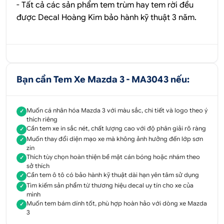
- Tất cả các sản phẩm tem trùm hay tem rời đều
được
Decal Hoàng Kim
bảo hành kỹ thuật 3 năm.
Bạn cần Tem Xe Mazda 3 - MA3043 nếu:
Muốn cá nhân hóa Mazda 3 với màu sắc, chi tiết và logo theo ý
✓
thích riêng
Cần tem xe in sắc nét, chất lượng cao với độ phân giải rõ ràng
✓
Muốn thay đổi diện mạo xe mà không ảnh hưởng đến lớp sơn
✓
zin
Thích tùy chọn hoàn thiện bề mặt cán bóng hoặc nhám theo
✓
sở thích
Cần tem ô tô có bảo hành kỹ thuật dài hạn yên tâm sử dụng
✓
Tìm kiếm sản phẩm từ thương hiệu decal uy tín cho xe của
✓
mình
Muốn tem bám dính tốt, phù hợp hoàn hảo với dòng xe Mazda
✓
3