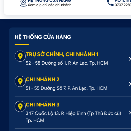
HỆ THỐNG CỬA HÀNG
HOTLIN
Xem địa chỉ các chi nhánh
0707 228
HỆ THỐNG CỬA HÀNG
TRỤ SỞ CHÍNH, CHI NHÁNH 1
52 - 58 Đường số 1, P. An Lạc, Tp. HCM
CHI NHÁNH 2
51 - 55 Đường Số 7, P. An Lạc, Tp. HCM
CHI NHÁNH 3
347 Quốc Lộ 13, P. Hiệp Bình (Tp Thủ Đức cũ)
Tp. HCM