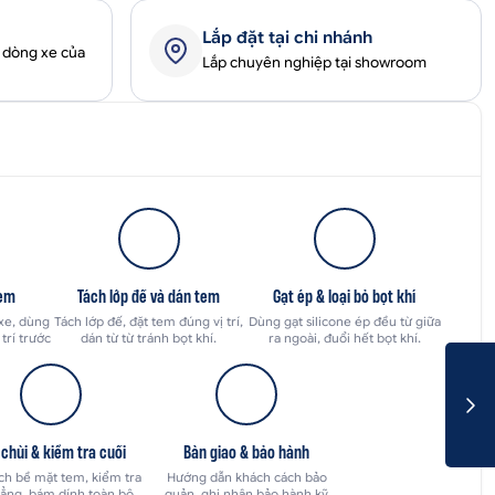
Lắp đặt tại chi nhánh
 dòng xe của
Lắp chuyên nghiệp tại showroom
tem
Tách lớp đế và dán tem
Gạt ép & loại bỏ bọt khí
 xe, dùng
Tách lớp đế, đặt tem đúng vị trí,
Dùng gạt silicone ép đều từ giữa
trí trước
dán từ từ tránh bọt khí.
ra ngoài, đuổi hết bọt khí.
 chùi & kiểm tra cuối
Bàn giao & bảo hành
ch bề mặt tem, kiểm tra
Hướng dẫn khách cách bảo
ẳng, bám dính toàn bộ.
quản, ghi nhận bảo hành kỹ