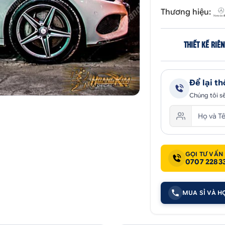
Thương hiệu:
THIẾT KẾ RIÊ
Để lại th
Chúng tôi sẽ
GỌI TƯ VẤN
0707 2283
MUA SỈ VÀ H