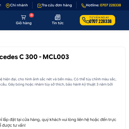
ếu sản phẩm lỗi hoặc không đúng hình ảnh
Chi nhánh
Tra cứu đơn hàng
•
Giảm 50.000₫ phí vận chuyể
Hotline:
0707 228338
0
TƯ VẤN NGAY
0707 228338
Giỏ hàng
Tin tức
cedes C 300 - MCL003
 hiện đại, cho hình ảnh sắc nét và bền màu. Có thể tùy chỉnh màu sắc,
êu cầu. Gây bóng hoặc nhám tùy sở thích, bảo hành kỹ thuật 3 năm bởi
 lắp đặt tại cửa hàng, quý khách vui lòng liên hệ hoặc đến trực
ể được tư vấn!