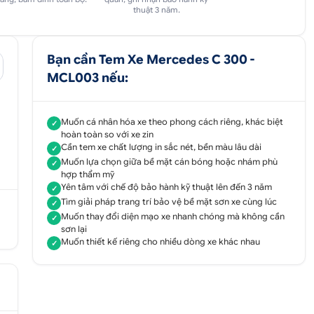
thuật 3 năm.
Bạn cần Tem Xe Mercedes C 300 -
MCL003 nếu:
Muốn cá nhân hóa xe theo phong cách riêng, khác biệt
✓
hoàn toàn so với xe zin
Cần tem xe chất lượng in sắc nét, bền màu lâu dài
✓
Muốn lựa chọn giữa bề mặt cán bóng hoặc nhám phù
✓
hợp thẩm mỹ
Yên tâm với chế độ bảo hành kỹ thuật lên đến 3 năm
✓
Tìm giải pháp trang trí bảo vệ bề mặt sơn xe cùng lúc
✓
Muốn thay đổi diện mạo xe nhanh chóng mà không cần
✓
sơn lại
Muốn thiết kế riêng cho nhiều dòng xe khác nhau
✓