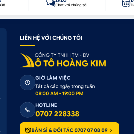
E
ZALO
Đ
338
Chat với chúng tôi
Đ
LIÊN HỆ VỚI CHÚNG TÔI
CÔNG TY TNHH TM - DV
Ô TÔ HOÀNG KIM
GIỜ LÀM VIỆC
Tất cả các ngày trong tuần
08:00 AM - 19:00 PM
HOTLINE
0707 228338
BÁN SỈ & ĐỐI TÁC 0707 07 08 09