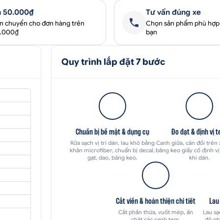
 50.000₫
Tư vấn đúng xe
ận chuyển cho đơn hàng trên
Chọn sản phẩm phù hợp
0.000₫
bạn
Quy trình lắp đặt 7 bước
Chuẩn bị bề mặt & dụng cụ
Đo đạt & định vị 
Rửa sạch vị trí dán, lau khô bằng
Canh giữa, cân đối trên
khăn microfiber, chuẩn bị decal,
băng keo giấy cố định vị 
gạt, dao, băng keo.
khi dán.
Cắt viền & hoàn thiện chi tiết
Lau
Cắt phần thừa, vuốt mép, ấn
Lau sạ
chặt các cạnh tem.
độ ph