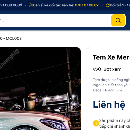
000.000₫
•
Bán sỉ và đối tác liên hệ:
0707 07 08 09
•
Đổi trả 1 - 1 n
00 - MCL003
Tem Xe Mer
0
lượt xem
Tem được in công nghệ
logo, chi tiết theo y
Decal Hoàng Kim.
Liên hệ
Sản phẩm này chỉ
!
tiếp chi nhánh đ