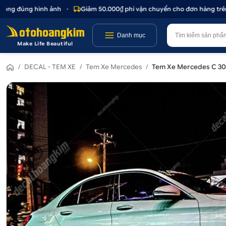
ng đúng hình ảnh
•
Giảm 50.000₫ phí vận chuyển cho đơn hàng trên 1.
Danh mục
Make Life Beautiful
/
DECAL - TEM XE
/
Tem Xe Mercedes
/
Tem Xe Mercedes C 3