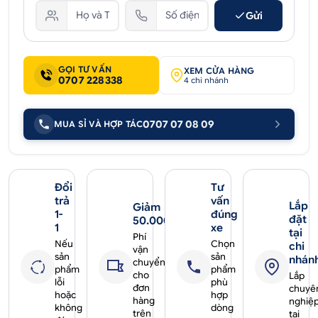
Gửi
GỌI TƯ VẤN
XEM CỬA HÀNG
0707 228338
4 chi nhánh
0707 07 08 09
MUA SỈ VÀ HỢP TÁC
Đổi
Tư
trả
vấn
Lắp
Giảm
1-
đúng
đặt
50.000₫
1
xe
tại
Phí
Nếu
Chọn
chi
vận
sản
sản
nhán
chuyển
phẩm
phẩm
cho
Lắp
lỗi
phù
đơn
chuyê
hoặc
hợp
hàng
nghiệ
không
dòng
trên
tại