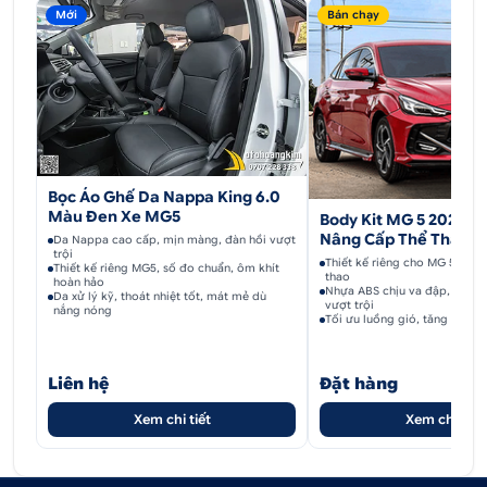
Mới
Bán chạy
Bọc Áo Ghế Da Nappa King 6.0
Màu Đen Xe MG5
Body Kit MG 5 2021 Ri
Nâng Cấp Thể Thao,
Da Nappa cao cấp, mịn màng, đàn hồi vượt
trội
Thiết kế riêng cho MG 5 2021
Thiết kế riêng MG5, số đo chuẩn, ôm khít
thao
hoàn hảo
Nhựa ABS chịu va đập, chống
Da xử lý kỹ, thoát nhiệt tốt, mát mẻ dù
vượt trội
nắng nóng
Tối ưu luồng gió, tăng ổn đị
Liên hệ
Đặt hàng
Xem chi tiết
Xem chi tiết