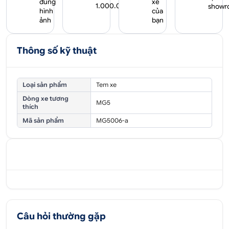
đúng
xe
1.000.000₫
showr
hình
của
ảnh
bạn
Thông số kỹ thuật
Loại sản phẩm
Tem xe
Dòng xe tương
MG5
thích
Mã sản phẩm
MG5006-a
Câu hỏi thường gặp