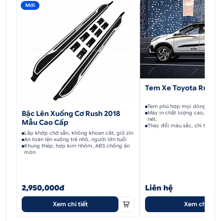
Mới
Tem Xe Toyota Rush 
Tem phù hợp mọi dòng xe, lắ
Bậc Lên Xuống Cơ Rush 2018
Máy in chất lượng cao, độ ph
nét.
Mẫu Cao Cấp
Thay đổi màu sắc, chi tiết, lo
Lắp khớp chờ sẵn, không khoan cắt, giữ zin
An toàn lên xuống trẻ nhỏ, người lớn tuổi
Khung thép, hợp kim nhôm, ABS chống ăn
mòn
2,950,000đ
Liên hệ
Xem chi tiết
Xem chi tiết