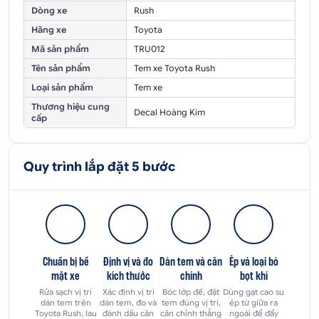
Dòng xe
Rush
Hãng xe
Toyota
Mã sản phẩm
TRU012
Tên sản phẩm
Tem xe Toyota Rush
Loại sản phẩm
Tem xe
Thương hiệu cung
Decal Hoàng Kim
cấp
Quy trình lắp đặt 5 bước
Chuẩn bị bề
Định vị và đo
Dán tem và căn
Ép và loại bỏ
mặt xe
kích thước
chỉnh
bọt khí
Rửa sạch vị trí
Xác định vị trí
Bóc lớp đế, đặt
Dùng gạt cao su
dán tem trên
dán tem, đo và
tem đúng vị trí,
ép từ giữa ra
Toyota Rush, lau
đánh dấu cân
căn chỉnh thẳng
ngoài để đẩy