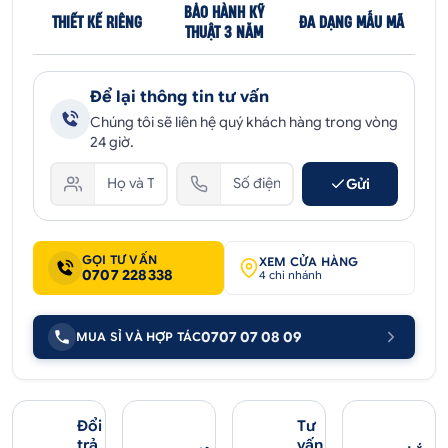
BẢO HÀNH KỸ
THIẾT KẾ RIÊNG
ĐA DẠNG MẪU MÃ
THUẬT 3 NĂM
Để lại thông tin tư vấn
Chúng tôi sẽ liên hệ quý khách hàng trong vòng
24 giờ.
Gửi
GỌI TƯ VẤN
XEM CỬA HÀNG
0707 228338
4 chi nhánh
0707 07 08 09
MUA SỈ VÀ HỢP TÁC
Đổi
Tư
trả
vấn