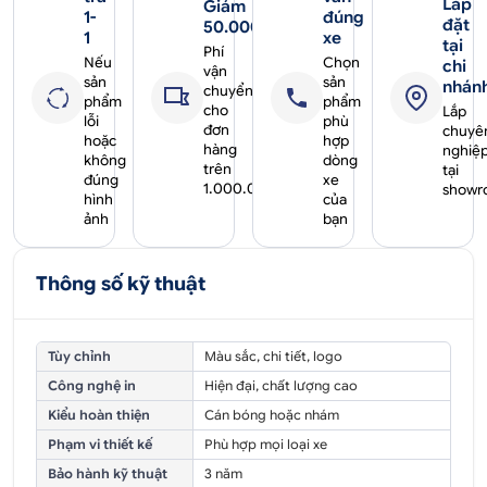
Lắp
Giảm
1-
đúng
đặt
50.000₫
1
xe
tại
Phí
Nếu
Chọn
chi
vận
sản
sản
nhán
chuyển
phẩm
phẩm
cho
Lắp
lỗi
phù
đơn
chuyê
hoặc
hợp
hàng
nghiệ
không
dòng
trên
tại
đúng
xe
1.000.000₫
showr
hình
của
ảnh
bạn
Thông số kỹ thuật
Tùy chỉnh
Màu sắc, chi tiết, logo
Công nghệ in
Hiện đại, chất lượng cao
Kiểu hoàn thiện
Cán bóng hoặc nhám
Phạm vi thiết kế
Phù hợp mọi loại xe
Bảo hành kỹ thuật
3 năm