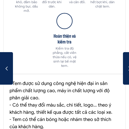
khô, đảm bảo
đối trước khi
và cân đối.
hết bọt khí, dán
không bụi, dầu
dán.
chặt tem.
mỡ.
Hoàn thiện và
kiểm tra
Kiểm tra độ
phẳng, cắt viền
thừa nếu có, vệ
sinh lại bề mặt
tem.
- Tem được sử dụng công nghệ hiện đại in sản
phẩm chất lượng cao, máy in chất lượng với độ
phân giải cao.
- Có thể thay đổi màu sắc, chi tiết, logo... theo ý
khách hàng, thiết kế qua được tất cả các loại xe.
- Tem có thể cán bóng hoặc nhám theo sở thích
của khách hàng.