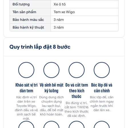
Đối tượng
Xe ô tô
Tên sản phẩm
Tem xe Wigo
Bảo hành màu sắc
3 năm
Bảo hành kỹ thuật
3 năm
Quy trình lắp đặt 8 bước
Khảo sát vị trí
Vệ sinh bề mặt
Đo và cắt tem
Bóc lớp đế và
dán tem
kỹ lưỡng
theo kích
căn chỉnh
thước
Xác định vị trí
Dùng dung dịch
Bóc lớp đế, căn
dán trên xe
chuyên dụng
chỉnh tem ngay
Đo đúng vị trí,
Toyota Wigo,
lau sạch bụi,
ngắn trước khi
cắt tem TWI016
đánh dấu và vệ
dầu, để bề mặt
dán lên xe.
theo kích thước
sinh sạch bề
khô hoàn toàn.
đã xác định.
mặt.