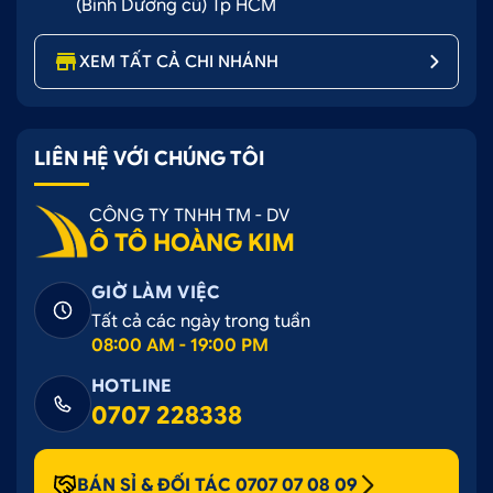
(Bình Dương cũ) Tp HCM
XEM TẤT CẢ CHI NHÁNH
LIÊN HỆ VỚI CHÚNG TÔI
CÔNG TY TNHH TM - DV
Ô TÔ HOÀNG KIM
GIỜ LÀM VIỆC
Tất cả các ngày trong tuần
08:00 AM - 19:00 PM
HOTLINE
0707 228338
BÁN SỈ & ĐỐI TÁC 0707 07 08 09