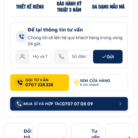
BẢO HÀNH KỸ
THIẾT KẾ RIÊNG
ĐA DẠNG MẪU MÃ
THUẬT 3 NĂM
Để lại thông tin tư vấn
Chúng tôi sẽ liên hệ quý khách hàng trong vòng
24 giờ.
Gửi
GỌI TƯ VẤN
XEM CỬA HÀNG
0707 228338
4 chi nhánh
0707 07 08 09
MUA SỈ VÀ HỢP TÁC
Đổi
Tư
trả
vấn