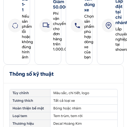
Lắp
Giảm
1-
đúng
đặt
50.000₫
1
xe
tại
Phí
Nếu
Chọn
chi
vận
sản
sản
nhán
chuyển
phẩm
phẩm
cho
Lắp
lỗi
phù
đơn
chuyê
hoặc
hợp
hàng
nghiệ
không
dòng
trên
tại
đúng
xe
1.000.000₫
showr
hình
của
ảnh
bạn
Thông số kỹ thuật
Tùy chỉnh
Màu sắc, chi tiết, logo
Tương thích
Tất cả loại xe
Hoàn thiện bề mặt
Bóng hoặc nhám
Loại tem
Tem trùm, tem rời
Thương hiệu
Decal Hoàng Kim