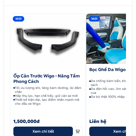
Mới
Mới
Bọc Ghế Da Wigo
Ốp Cản Trước Wigo - Nâng Tầm
Phong Cách
Da chống bám bẩn, kháng nướ
sạch
Tối ưu lượng khí, tăng bám đường, lái đầm
Da đàn hồi cao, ôm sát, ngồi
chắc
cua
Hấp thụ lực, hạn chế trầy, giữ căn xe mới
Da bò thật 100% nhập khẩu Ý
Thiết kế hiện đại, tạo điểm nhấn mạnh mẽ
cho đầu xe Wigo
1,500,000đ
Liên hệ
Xem chi tiết
Xem chi tiết