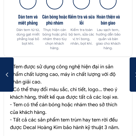
Dán tem và
Cán bóng hoặc
Kiểm tra và sửa
Hoàn thiện và
miết phẳng
phủ nhám
lỗi
bàn giao
Dán tem từ từ,
Thực hiện cán
Kiểm tra toàn
Lau sạch tem,
dùng gạt miết
bóng hoặc phủ
bộ tem, sửa các
hướng dẫn bảo
phẳng loại bỏ
nhám theo tùy
vị trí bong,
quản và bàn
bọt khí.
chọn khách
nhăn, bọt khí.
giao cho khách
hàng.
hàng.
- Tem được sử dụng công nghệ hiện đại in sản
phẩm chất lượng cao, máy in chất lượng với độ
phân giải cao.
- Có thể thay đổi màu sắc, chi tiết, logo... theo ý
khách hàng, thiết kế qua được tất cả các loại xe.
- Tem có thể cán bóng hoặc nhám theo sở thích
của khách hàng.
- Tất cả các sản phẩm tem trùm hay tem rời đều
được
Decal Hoàng Kim
bảo hành kỹ thuật 3 năm.