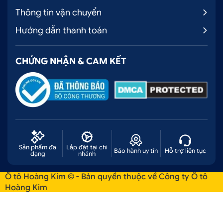
Thông tin vận chuyển
Hướng dẫn thanh toán
CHỨNG NHẬN & CAM KẾT
Sản phẩm đa
Lắp đặt tại chi
Bảo hành uy tín
Hỗ trợ liên tục
dạng
nhánh
Ô tô Hoàng Kim © - Bản quyền thuộc về Công ty Ô tô
Hoàng Kim