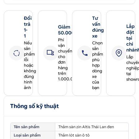
Đổi
Tư
trả
vấn
Lắp
Giảm
1-
đúng
đặt
50.000₫
1
xe
tại
Phí
Nếu
Chọn
chi
vận
sản
sản
nhán
chuyển
phẩm
phẩm
cho
Lắp
lỗi
phù
đơn
chuyê
hoặc
hợp
hàng
nghiệ
không
dòng
trên
tại
đúng
xe
1.000.000₫
showr
hình
của
ảnh
bạn
Thông số kỹ thuật
Tên sản phẩm
Thảm sàn zin Altis Thái Lan đen
Loại sản phẩm
Thảm lót sàn ô tô