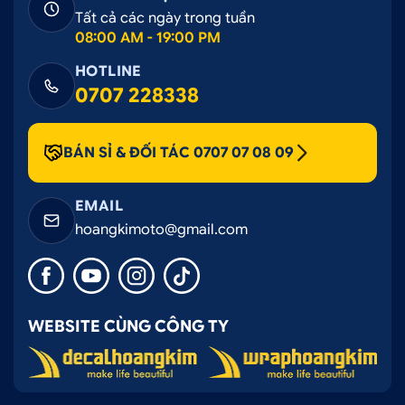
Tất cả các ngày trong tuần
Được hướng dẫn kỹ thuật lắp đặt đối với những
08:00 AM - 19:00 PM
sản phẩm phụ kiện mới.
HOTLINE
0707 228338
BÁN SỈ & ĐỐI TÁC 0707 07 08 09
EMAIL
hoangkimoto@gmail.com
WEBSITE CÙNG CÔNG TY