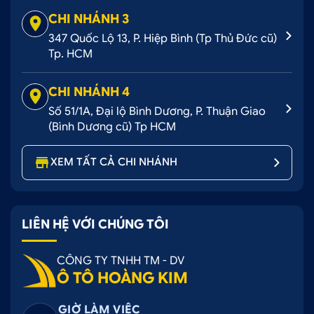
CÁCH 3: MUA HÀNG TRỰC TIẾP TẠI CỬA
CHI NHÁNH 3
HÀNG
347 Quốc Lộ 13, P. Hiệp Bình (Tp Thủ Đức cũ)
Tp. HCM
Ô tô Hoàng Kim - Cung cấp sỉ và lẻ phụ kiện trang
trí nội, ngoại thất ô tô
CHI NHÁNH 4
Số 51/1A, Đại lộ Bình Dương, P. Thuận Giao
3. Mua sỉ thảm zin Altis Thái Lan đen chiết
(Bình Dương cũ) Tp HCM
khấu tốt tại Ô tô Hoàng Kim
XEM TẤT CẢ CHI NHÁNH
Ô tô Hoàng Kim có cung cấp sỉ và lẻ phụ kiện
thảm
zin Altis Thái Lan đen
, chính sách hấp dẫn, chiết
khấu cao cho khách hàng đại lý, đối tác. Cụ thể:
LIÊN HỆ VỚI CHÚNG TÔI
Cam kết sản phẩm chất lượng tốt, có xuất xứ
rõ ràng.
CÔNG TY TNHH TM - DV
Áp dụng chính sách giá sỉ và nhiều ưu đãi, chiết
Ô TÔ HOÀNG KIM
khấu hấp dẫn cho đại lý hợp tác lâu dài.
Có chế độ bảo hành sản phẩm đầy đủ.
GIỜ LÀM VIỆC