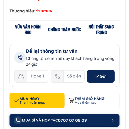
Thương hiệu:
VỪA VẶN HOÀN
NỘI THẤT SANG
CHỐNG THẤM NƯỚC
HẢO
TRỌNG
Để lại thông tin tư vấn
Chúng tôi sẽ liên hệ quý khách hàng trong vòng
24 giờ.
Gửi
MUA NGAY
THÊM GIỎ HÀNG
Thanh toán ngay
Mua thêm sau
0707 07 08 09
MUA SỈ VÀ HỢP TÁC