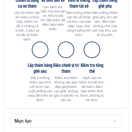
cụ và thảm
thảm tài xế
ghế phụ
Lau sạch bụi
bẩn, hút bụi sàn
Lấy bộ thảm sàn
Đặt miếng thảm
Đặt miếng thảm
xe Altis trước
zin Altis ra khỏi
sàn tài xế khớp
ghế phụ ôm sát
khi đặt thảm để
hộp, kiểm tra
với khu vực bàn
sàn, đảm bảo
đảm bảo bám
đủ 4 miếng (2
đạp, logo chữ
không che cửa
chắc.
trước, 2 sau) và
vàng hướng lên
gió hay khu vực
chuẩn bị khăn
trên.
di chuyển.
sạch.
Lắp thảm hàng
Điều chỉnh vị trí
Kiểm tra tổng
ghế sau
thảm
thể
Đặt 2 miếng
Kiểm tra thảm
Ngồi vào xe
thảm sau khít
không cản bàn
kiểm tra độ êm,
với form sàn,
đạp ga/phanh,
độ bám, đảm
vuốt phẳng các
ray ghế, không
bảo thảm khít
mép để tráni xô
gây trượt khi ra
form, không bị
lệch.
vào xe.
xê dịch.
Mục lục