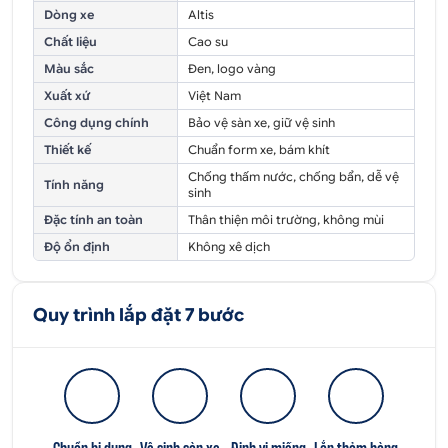
Dòng xe
Altis
Chất liệu
Cao su
Màu sắc
Đen, logo vàng
Xuất xứ
Việt Nam
Công dụng chính
Bảo vệ sàn xe, giữ vệ sinh
Thiết kế
Chuẩn form xe, bám khít
Chống thấm nước, chống bẩn, dễ vệ
Tính năng
sinh
Đặc tính an toàn
Thân thiện môi trường, không mùi
Độ ổn định
Không xê dịch
Quy trình lắp đặt 7 bước
Chuẩn bị dụng
Vệ sinh sàn xe
Định vị miếng
Lắp thảm hàng