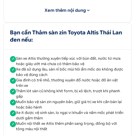
kích thước và đặc điểm sàn xe Altis nên rất vừa vặn,
đảm bảo chắc chắn, không xê dịch khi sử dụng. Phụ
Xem thêm nội dung
kiện lắp đặt dễ dàng, nhanh chóng nên chủ xe có
thể mua về tự lắp cho xe của mình.
Bạn cần Thảm sàn zin Toyota Altis Thái Lan
Thảm zin lót sàn Thái Lan đen xe Altis
đen nếu:
1.2. Tác dụng thảm zin Altis Thái Lan đen
Sàn xe Altis thường xuyên tiếp xúc với bùn đất, nước từ mưa
✓
Chống bẩn, giữ vệ sinh và bảo vệ sàn xe
hoặc giày ướt mà chưa có thảm bảo vệ
Xe đã sử dụng lâu, sàn nỉ bốc mùi hôi ẩm mốc do không được
✓
Thảm zin Altis Thái Lan đen
bằng chất liệu cao
bảo vệ đúng cách
Gia đình có trẻ nhỏ, thường xuyên đổ nước hoặc đồ ăn vặt
su tự nhiên cao cấp có khả năng chống bám bẩn,
✓
trên xe
chống nước hiệu quả giúp bảo vệ sàn ô tô không bị
Thảm lót sàn cũ không khít form, bị xô lệch, trượt khi phanh
✓
bám bẩn, ám mùi, sinh sôi vi khuẩn ẩm mốc dưới
gấp
Muốn bảo vệ sàn zin nguyên bản, giữ giá trị xe khi cần bán lại
✓
sàn ô tô. Bên cạnh, thảm zin bằng chất liệu cao su
hoặc bảo hành
có khả năng chống nước tốt, ngăn nước thấm
Xe ít được vệ sinh sàn, lo ngại vi khuẩn và nấm mốc phát triển
✓
dưới gầm thảm
xuống sàn, dễ dàng vệ sinh giúp sàn ô tô luôn sạch
Muốn nội thất xe Altis thêm phần sang trọng, đồng bộ với
✓
sẽ, an toàn cho người sử dụng.
tông màu nội thất