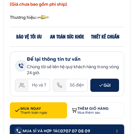
(Giá chưa bao gồm phí ship)
Thương hiệu:
BẢO VỆ TỐI ƯU
AN TOÀN SỨC KHỎE
THIẾT KẾ CHUẨN
Để lại thông tin tư vấn
Chúng tôi sẽ liên hệ quý khách hàng trong vòng
24 giờ.
Gửi
MUA NGAY
THÊM GIỎ HÀNG
Thanh toán ngay
Mua thêm sau
0707 07 08 09
MUA SỈ VÀ HỢP TÁC