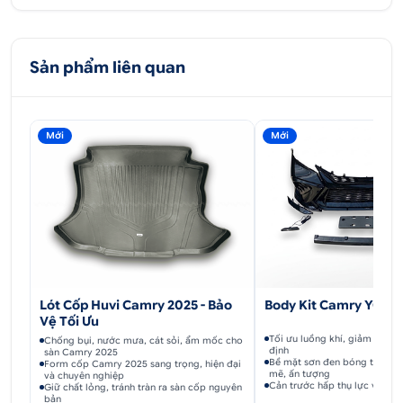
đặt thảm taplo lên mặt taplo xe sẽ vừa khít với
từng khe hở trên taplo.
Sản phẩm liên quan
Chất liệu cao cấp:
Thảm taplo được làm từ
chất liệu cacbon cao cấp, đảm bảo độ bền
cao. Bên cạnh, chất liệu dễ dàng vệ sinh và bảo
quản, giúp cho chiếc xe của bạn luôn được giữ
Mới
Mới
gìn và sạch sẽ.
Thiết kế sang trọng:
Thảm taplo Camry có
thiết kế sang trọng, vừa vặn theo cấu trúc của
xe giúp tăng tính thẩm mỹ cho nội thất xe.
2. Địa chỉ cung cấp thảm taplo cacbon
Camry 2017
Body Kit Camry YOFE
Lót Cốp Huvi Camry 2025 - Bảo
Vệ Tối Ưu
Tối ưu luồng khí, giảm lực cả
2.1. Ô tô Hoàng Kim cam kết khi mua sản
Chống bụi, nước mưa, cát sỏi, ẩm mốc cho
định
sàn Camry 2025
Bề mặt sơn đen bóng tạo di
phẩm
Form cốp Camry 2025 sang trọng, hiện đại
mẽ, ấn tượng
và chuyên nghiệp
Cản trước hấp thụ lực va ch
Giữ chất lỏng, tránh tràn ra sàn cốp nguyên
Khách mua phụ kiện thảm taplo ô tô tại Hoàng Kim
bản