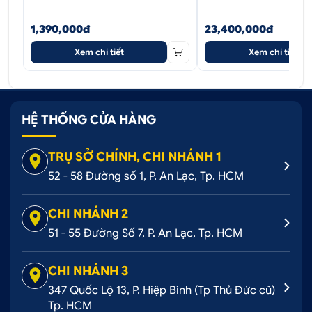
sẽ được cam kết:
1,390,000đ
23,400,000đ
Cam kết sản phẩm giống hình ảnh
Xem chi tiết
Xem chi tiết
Sản phẩm có nguồn gốc xuất xứ rõ ràng, chất
lượng tốt.
Nhận ship COD toàn quốc nhanh chóng
HỆ THỐNG CỬA HÀNG
Đổi trả miễn phí hàng lỗi từ nhà sản xuất
TRỤ SỞ CHÍNH, CHI NHÁNH 1
Ô tô Hoàng Kim - Địa chỉ mua phụ kiện ô tô giá rẻ
52 - 58 Đường số 1, P. An Lạc, Tp. HCM
2.2. Cách thức mua thảm taplo cacbon
Camry tại Hoàng Kim
CHI NHÁNH 2
51 - 55 Đường Số 7, P. An Lạc, Tp. HCM
Ô tô Hoàng Kim chuyên cung cấp phụ kiện ô tô đa
dạng mẫu mã theo yêu cầu nâng cấp ô tô của
CHI NHÁNH 3
khách hàng. Để tham khảo và tư vấn mua sản phẩm
khách hàng có thể thực hiện theo 1 trong 3 cách
347 Quốc Lộ 13, P. Hiệp Bình (Tp Thủ Đức cũ)
Tp. HCM
sau: