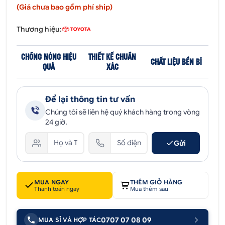
(Giá chưa bao gồm phí ship)
Thương hiệu:
CHỐNG NÓNG HIỆU
THIẾT KẾ CHUẨN
CHẤT LIỆU BỀN BỈ
QUẢ
XÁC
Để lại thông tin tư vấn
Chúng tôi sẽ liên hệ quý khách hàng trong vòng
24 giờ.
Gửi
MUA NGAY
THÊM GIỎ HÀNG
Thanh toán ngay
Mua thêm sau
0707 07 08 09
MUA SỈ VÀ HỢP TÁC