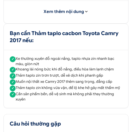
Xem thêm nội dung
Bạn cần Thảm taplo cacbon Toyota Camry
2017 nếu:
Xe thường xuyên đỗ ngoài nắng, taplo nhựa zin nhanh bạc
✓
màu, giòn nứt
Khoang lái nóng bức khi đỗ nắng, điều hòa làm lạnh chậm
✓
Thảm taplo Toyota Camry 2017
là dòng sản
Thảm taplo zin trơn trượt, dễ xê dịch khi phanh gấp
✓
phẩm phụ kiện cần thiết cho xe hơi hiện nay. Với tác
Muốn nội thất xe Camry 2017 thêm sang trọng, đẳng cấp
✓
dụng chính là bảo vệ bề mặt Taplo tránh khỏi
Thảm taplo zin không vừa vặn, để lộ khe hở gây mất thẩm mỹ
✓
những tác động của thời tiết, nắng nóng làm ảnh
Cần sản phẩm bền, dễ vệ sinh mà không phải thay thường
✓
xuyên
hưởng đến các bộ phận của xe.
Thảm taplo Camry
được làm bằng chất liệu
cacbon có độ bền cao, khả năng hấp thụ nhiệt,
Câu hỏi thường gặp
ngăn chặn tác động tia UV làm ảnh hưởng đến