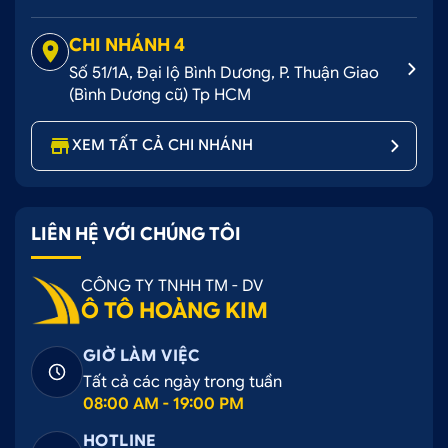
CÁCH 1: ĐẶT HÀNG QUA SỐ HOTLINE: 0707
CHI NHÁNH 4
228 338
Số 51/1A, Đại lộ Bình Dương, P. Thuận Giao
CÁCH 2: MUA HÀNG TRÊN WEBSITE:
(Bình Dương cũ) Tp HCM
OTOHOANGKIM.COM
XEM TẤT CẢ CHI NHÁNH
CÁCH 3: MUA HÀNG TRỰC TIẾP TẠI CỬA
HÀNG
LIÊN HỆ VỚI CHÚNG TÔI
Chi nhánh Ô Tô Hoàng Kim tại Bình Tân
CÔNG TY TNHH TM - DV
Ô TÔ HOÀNG KIM
GIỜ LÀM VIỆC
Tất cả các ngày trong tuần
08:00 AM - 19:00 PM
HOTLINE