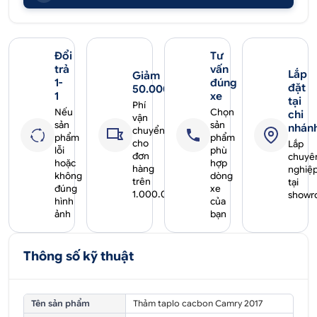
Đổi
Tư
trả
vấn
Lắp
Giảm
1-
đúng
đặt
50.000₫
1
xe
tại
Phí
Nếu
Chọn
chi
vận
sản
sản
nhán
chuyển
phẩm
phẩm
cho
Lắp
lỗi
phù
đơn
chuyê
hoặc
hợp
hàng
nghiệ
không
dòng
trên
tại
đúng
xe
1.000.000₫
showr
hình
của
ảnh
bạn
Thông số kỹ thuật
Tên sản phẩm
Thảm taplo cacbon Camry 2017