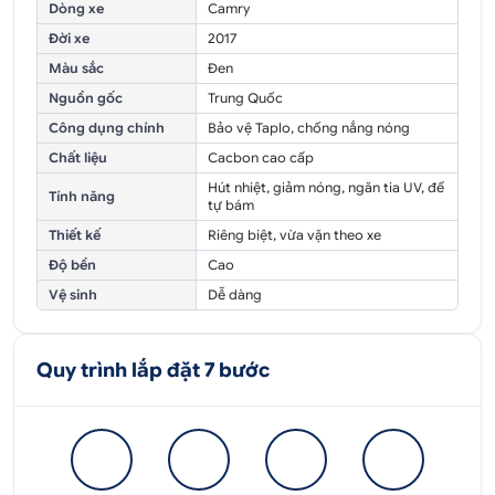
Dòng xe
Camry
Đời xe
2017
Màu sắc
Đen
Nguồn gốc
Trung Quốc
Công dụng chính
Bảo vệ Taplo, chống nắng nóng
Chất liệu
Cacbon cao cấp
Hút nhiệt, giảm nóng, ngăn tia UV, đế
Tính năng
tự bám
Thiết kế
Riêng biệt, vừa vặn theo xe
Độ bền
Cao
Vệ sinh
Dễ dàng
Quy trình lắp đặt 7 bước