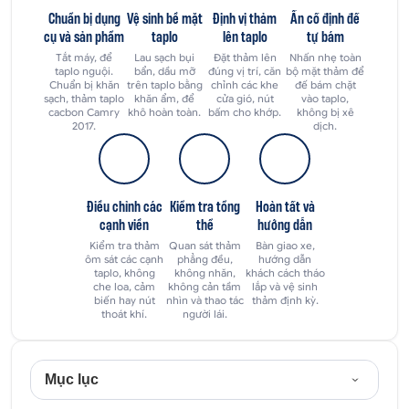
Chuẩn bị dụng
Vệ sinh bề mặt
Định vị thảm
Ấn cố định đế
cụ và sản phẩm
taplo
lên taplo
tự bám
Tắt máy, để
Lau sạch bụi
Đặt thảm lên
Nhấn nhẹ toàn
taplo nguội.
bẩn, dầu mỡ
đúng vị trí, căn
bộ mặt thảm để
Chuẩn bị khăn
trên taplo bằng
chỉnh các khe
đế bám chặt
sạch, thảm taplo
khăn ẩm, để
cửa gió, nút
vào taplo,
cacbon Camry
khô hoàn toàn.
bấm cho khớp.
không bị xê
2017.
dịch.
Điều chỉnh các
Kiểm tra tổng
Hoàn tất và
cạnh viền
thể
hướng dẫn
Kiểm tra thảm
Quan sát thảm
Bàn giao xe,
ôm sát các cạnh
phẳng đều,
hướng dẫn
taplo, không
không nhăn,
khách cách tháo
che loa, cảm
không cản tầm
lắp và vệ sinh
biến hay nút
nhìn và thao tác
thảm định kỳ.
thoát khí.
người lái.
Mục lục