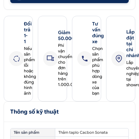
Đổi
Tư
trả
vấn
Lắp
Giảm
1-
đúng
đặt
50.000₫
1
xe
tại
Phí
Nếu
Chọn
chi
vận
sản
sản
nhán
chuyển
phẩm
phẩm
cho
Lắp
lỗi
phù
đơn
chuyê
hoặc
hợp
hàng
nghiệ
không
dòng
trên
tại
đúng
xe
1.000.000₫
showr
hình
của
ảnh
bạn
Thông số kỹ thuật
Tên sản phẩm
Thảm taplo Cacbon Sonata