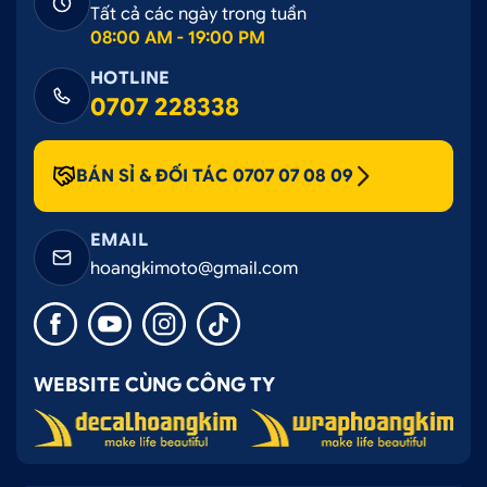
Tất cả các ngày trong tuần
08:00 AM - 19:00 PM
HOTLINE
0707 228338
BÁN SỈ & ĐỐI TÁC 0707 07 08 09
Mặt sau của thảm taplo
EMAIL
hoangkimoto@gmail.com
II. Địa chỉ bán thảm taplo cacbon Sonata
giá rẻ uy tín nhất
Ô tô Hoàng Kim
WEBSITE CÙNG CÔNG TY
là công ty chuyên cung cấp phụ kiện và dịch vụ
trang trí nội – ngoại thất ô tô chuyên nghiệp.
Chúng tôi tự tin đem đến cho khách hàng mức giá
tốt nhất vì đây là những sản phẩm nhập khẩu trực