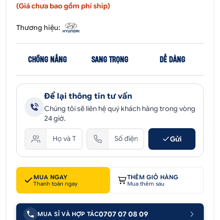
(Giá chưa bao gồm phí ship)
Thương hiệu:
CHỐNG NẮNG
SANG TRỌNG
DỄ DÀNG
Để lại thông tin tư vấn
Chúng tôi sẽ liên hệ quý khách hàng trong vòng
24 giờ.
Gửi
MUA NGAY
THÊM GIỎ HÀNG
Thanh toán ngay
Mua thêm sau
0707 07 08 09
MUA SỈ VÀ HỢP TÁC