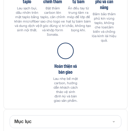
taplo
chỉnh thảm
tự bám
phủ và cản
nắng
Lau sạch bụi,
Đặt thảm
Ấn đều tay từ
dầu nhờn trên
carbon lên
trung tâm ra
Đảm bảo thảm
mặt taplo bằng
taplo, căn chỉnh
mép để lớp đế
phủ kín vùng
khăn microfiber
sao cho logo xe
hạt tự bám bám
taplo, không
và dung dịch vệ
ở góc đúng vị trí
chắc, không tạo
che loa/cảm
sinh nội thất.
và khớp form
bọng khí.
biến và chống
Sonata.
lóa kính lái hiệu
quả.
Hoàn thiện và
bàn giao
Lau nhẹ bề mặt
carbon, hướng
dẫn khách cách
tháo vệ sinh
định kỳ và bàn
giao sản phẩm.
Mục lục