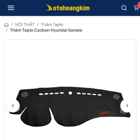
/
NỘI THẤT
/
Thảm Taplo
/
Thảm Taplo Cacbon Hyundai Sonata