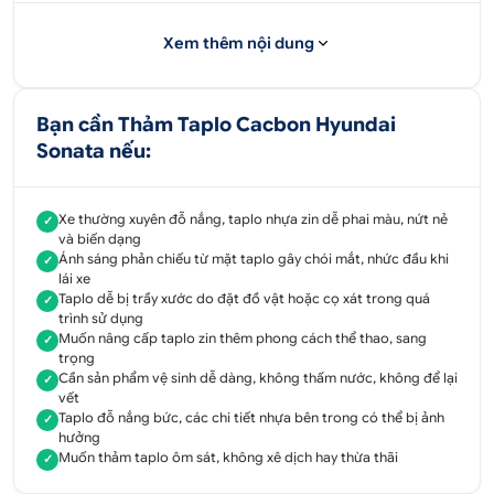
Xem thêm nội dung
Bạn cần Thảm Taplo Cacbon Hyundai
Sonata nếu:
Mẫu thảm taplo carbon của xe Hyundai Sonata
I. Thông tin thảm taplo cacbon Sonata
Xe thường xuyên đỗ nắng, taplo nhựa zin dễ phai màu, nứt nẻ
✓
và biến dạng
Ánh sáng phản chiếu từ mặt taplo gây chói mắt, nhức đầu khi
✓
1. Thảm taplo cacbon Sonata là gì?
lái xe
Taplo dễ bị trầy xước do đặt đồ vật hoặc cọ xát trong quá
✓
Từ các dòng xe phổ thông, tầm trung, cho đến xe
trình sử dụng
hạng sang, taplo đa phần đều được sản xuất bằng
Muốn nâng cấp taplo zin thêm phong cách thể thao, sang
✓
trọng
nhựa. Nên khả năng chống chịu tác động của ánh
Cần sản phẩm vệ sinh dễ dàng, không thấm nước, không để lại
✓
nắng mặt trời và nhiệt độ là rất kém. Sau một thời
vết
Taplo đỗ nắng bức, các chi tiết nhựa bên trong có thể bị ảnh
✓
gian sử dụng, nắng nóng có thể khiến bề mặt taplo
hưởng
bị phai màu, những vết phồng rộp bắt đầu xuất
Muốn thảm taplo ôm sát, không xê dịch hay thừa thãi
✓
hiện. Kéo theo đó là vài vết nứt nẻ. Nếu tình trạng