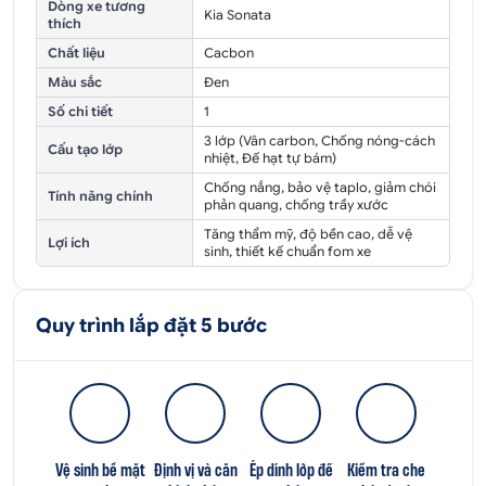
Dòng xe tương
Kia Sonata
thích
Chất liệu
Cacbon
Màu sắc
Đen
Số chi tiết
1
3 lớp (Vân carbon, Chống nóng-cách
Cấu tạo lớp
nhiệt, Đế hạt tự bám)
Chống nắng, bảo vệ taplo, giảm chói
Tính năng chính
phản quang, chống trầy xước
Tăng thẩm mỹ, độ bền cao, dễ vệ
Lợi ích
sinh, thiết kế chuẩn fom xe
Quy trình lắp đặt 5 bước
Vệ sinh bề mặt
Định vị và căn
Ép dính lớp đế
Kiểm tra che