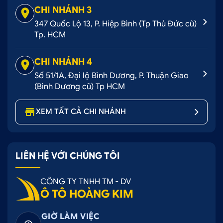
CHI NHÁNH 3
bề mặt taplo của xe thêm sang trọng.
347 Quốc Lộ 13, P. Hiệp Bình (Tp Thủ Đức cũ)
Thiết kế chuẩn theo từng Fom xe.
Tp. HCM
Chất liệu
thảm taplo cacbon Sonata
được làm bằng
cacbon
có độ bền cao, bề mặt
CHI NHÁNH 4
mềm mại, mịn màng, đặc biệt là có khả năng
Số 51/1A, Đại lộ Bình Dương, P. Thuận Giao
thấm nước, vệ sinh dễ dàng, không tạo ảnh, giá
(Bình Dương cũ) Tp HCM
cả phải chăng.
XEM TẤT CẢ CHI NHÁNH
LIÊN HỆ VỚI CHÚNG TÔI
CÔNG TY TNHH TM - DV
Ô TÔ HOÀNG KIM
GIỜ LÀM VIỆC