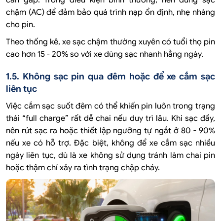
chậm (AC) để đảm bảo quá trình nạp ổn định, nhẹ nhàng
cho pin.
Theo thống kê, xe sạc chậm thường xuyên có tuổi thọ pin
cao hơn 15 - 20% so với xe dùng sạc nhanh hằng ngày.
1.5. Không sạc pin qua đêm hoặc để xe cắm sạc
liên tục
Việc cắm sạc suốt đêm có thể khiến pin luôn trong trạng
thái “full charge” rất dễ chai nếu duy trì lâu. Khi sạc đầy,
nên rút sạc ra hoặc thiết lập ngưỡng tự ngắt ở 80 - 90%
nếu xe có hỗ trợ. Đặc biệt, không để xe cắm sạc nhiều
ngày liên tục, dù là xe không sử dụng tránh làm chai pin
hoặc thậm chí xảy ra tình trạng chập cháy.