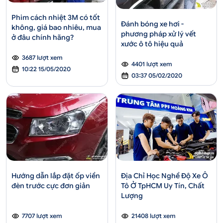
Phim cách nhiệt 3M có tốt
Đánh bóng xe hơi -
không, giá bao nhiêu, mua
phương pháp xử lý vết
ở đâu chính hãng?
xước ô tô hiệu quả
3687 lượt xem
4401 lượt xem
10:22 15/05/2020
03:37 05/02/2020
Hướng dẫn lắp đặt ốp viền
Địa Chỉ Học Nghề Độ Xe Ô
đèn trước cực đơn giản
Tô Ở TpHCM Uy Tín, Chất
Lượng
7707 lượt xem
21408 lượt xem