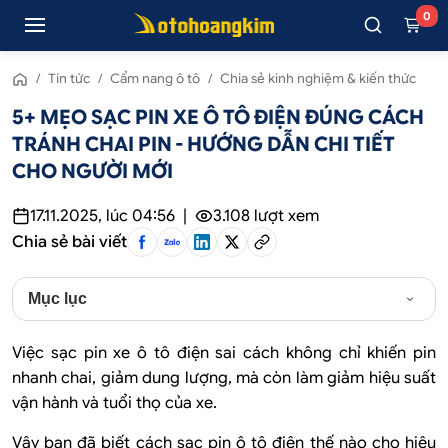
0
/
Tin tức
/
Cẩm nang ô tô
/
Chia sẻ kinh nghiệm & kiến thức
5+ MẸO SẠC PIN XE Ô TÔ ĐIỆN ĐÚNG CÁCH
TRÁNH CHAI PIN - HƯỚNG DẪN CHI TIẾT
CHO NGƯỜI MỚI
17.11.2025, lúc 04:56
|
3.108
lượt xem
Chia sẻ bài viết
Mục lục
Việc sạc pin xe ô tô điện sai cách không chỉ khiến pin
nhanh chai, giảm dung lượng, mà còn làm giảm hiệu suất
vận hành và tuổi thọ của xe.
Vậy bạn đã biết cách sạc pin ô tô điện thế nào cho hiệu