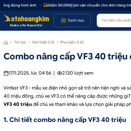
đúng hình ảnh
•
Giảm 50.000₫ phí vận chuyển cho đơn hàng trên 1.000
Danh mục
Make Life Beautiful
/
Tin tức
/
Nội thất ô tô
/
Phụ kiện ô tô
Combo nâng cấp VF3 40 triệu 
17.11.2025, lúc 04:56
|
2.130
lượt xem
Vinfast VF3 - mẫu xe điện nhỏ gọn sẽ trở nên tiện nghi và 
40 triệu đồng, chủ xe VF3 có thể nâng cấp được những gì? D
VF3 40 triệu
để chủ xe tham khảo và lựa chọn giải pháp p
1. Chi tiết combo nâng cấp VF3 40 triệu