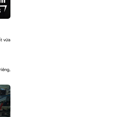
ất vừa
riêng,