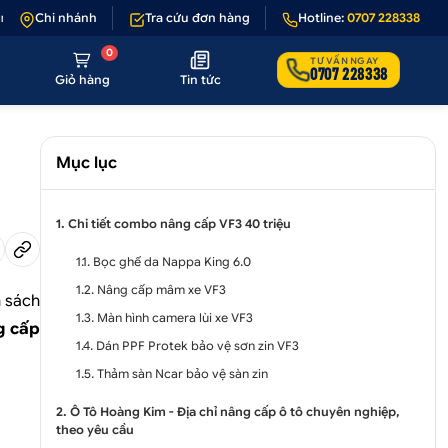
sản phẩm lỗi hoặc không đúng hình ảnh
Chi nhánh
Tra cứu đơn hàng
•
Giảm 50.000₫ phí vận chuyển c
Hotline:
0707 228338
0
TƯ VẤN NGAY
0707 228338
Giỏ hàng
Tin tức
Mục lục
1. Chi tiết combo nâng cấp VF3 40 triệu
1.1. Bọc ghế da Nappa King 6.0
1.2. Nâng cấp mâm xe VF3
n sách
1.3. Màn hình camera lùi xe VF3
g cấp
1.4. Dán PPF Protek bảo vệ sơn zin VF3
1.5. Thảm sàn Ncar bảo vệ sàn zin
2. Ô Tô Hoàng Kim - Địa chỉ nâng cấp ô tô chuyên nghiệp,
theo yêu cầu