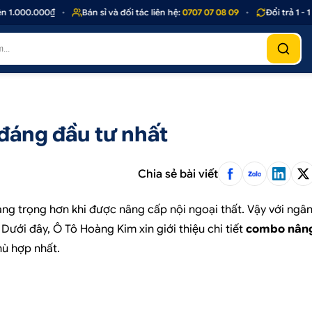
.000₫
•
Bán sỉ và đối tác liên hệ:
0707 07 08 09
•
Đổi trả 1 - 1 nếu 
đáng đầu tư nhất
Chia sẻ bài viết
sang trọng hơn khi được nâng cấp nội ngoại thất. Vậy với ngâ
ưới đây, Ô Tô Hoàng Kim xin giới thiệu chi tiết
combo nân
hù hợp nhất.