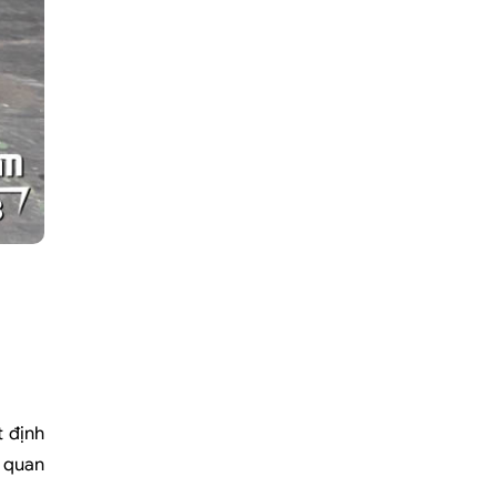
t định
ợ quan