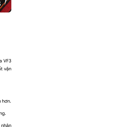
ủa VF3
ất vận
h hơn.
ng.
 nhân