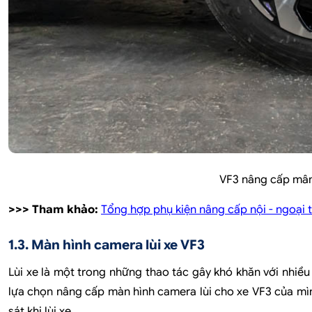
VF3 nâng cấp mâm 
>>> Tham khảo:
Tổng hợp phụ kiện nâng cấp nội - ngoại 
1.3. Màn hình camera lùi xe VF3
Lùi xe là một trong những thao tác gây khó khăn với nhiều t
lựa chọn nâng cấp màn hình camera lùi cho xe VF3 của mình
sát khi lùi xe.