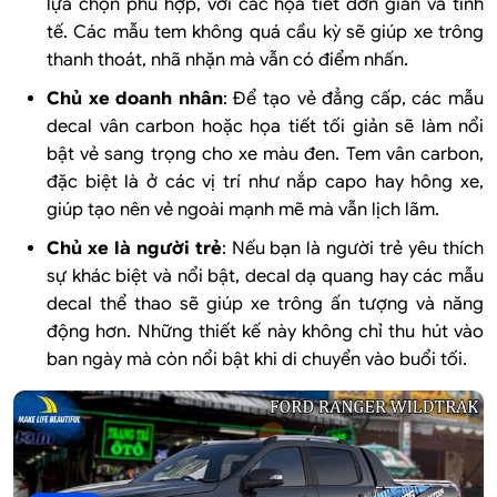
lựa chọn phù hợp, với các họa tiết đơn giản và tinh
tế. Các mẫu tem không quá cầu kỳ sẽ giúp xe trông
thanh thoát, nhã nhặn mà vẫn có điểm nhấn.
Chủ xe doanh nhân
: Để tạo vẻ đẳng cấp, các mẫu
decal vân carbon hoặc họa tiết tối giản sẽ làm nổi
bật vẻ sang trọng cho xe màu đen. Tem vân carbon,
đặc biệt là ở các vị trí như nắp capo hay hông xe,
giúp tạo nên vẻ ngoài mạnh mẽ mà vẫn lịch lãm.
Chủ xe là người trẻ
: Nếu bạn là người trẻ yêu thích
sự khác biệt và nổi bật, decal dạ quang hay các mẫu
decal thể thao sẽ giúp xe trông ấn tượng và năng
động hơn. Những thiết kế này không chỉ thu hút vào
ban ngày mà còn nổi bật khi di chuyển vào buổi tối.