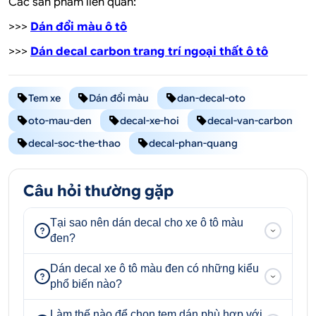
Các sản phẩm liên quan:
>>>
Dán đổi màu ô tô
>>>
Dán decal carbon trang trí ngoại thất ô tô
Tem xe
Dán đổi màu
dan-decal-oto
oto-mau-den
decal-xe-hoi
decal-van-carbon
decal-soc-the-thao
decal-phan-quang
Câu hỏi thường gặp
Tại sao nên dán decal cho xe ô tô màu
đen?
Dán decal xe ô tô màu đen có những kiểu
phổ biến nào?
Làm thế nào để chọn tem dán phù hợp với