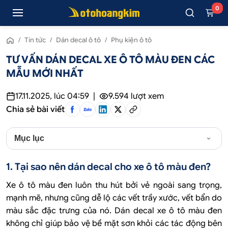
0
/
Tin tức
/
Dán decal ô tô
/
Phụ kiện ô tô
TƯ VẤN DÁN DECAL XE Ô TÔ MÀU ĐEN CÁC
MẪU MỚI NHẤT
17.11.2025, lúc 04:59
|
9.594
lượt xem
Chia sẻ bài viết
Mục lục
1. Tại sao nên dán decal cho xe ô tô màu đen?
Xe ô tô màu đen luôn thu hút bởi vẻ ngoài sang trọng,
mạnh mẽ, nhưng cũng dễ lộ các vết trầy xước, vết bẩn do
màu sắc đặc trưng của nó. Dán decal xe ô tô màu đen
không chỉ giúp bảo vệ bề mặt sơn khỏi các tác động bên