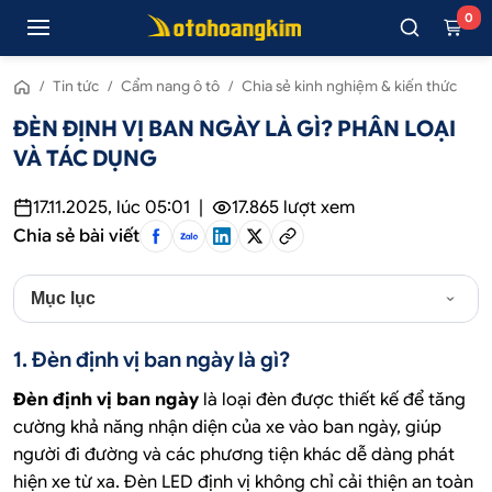
0
/
Tin tức
/
Cẩm nang ô tô
/
Chia sẻ kinh nghiệm & kiến thức
ĐÈN ĐỊNH VỊ BAN NGÀY LÀ GÌ? PHÂN LOẠI
VÀ TÁC DỤNG
17.11.2025, lúc 05:01
|
17.865
lượt xem
Chia sẻ bài viết
Mục lục
1. Đèn định vị ban ngày là gì?
Đèn định vị ban ngày
là loại đèn được thiết kế để tăng
cường khả năng nhận diện của xe vào ban ngày, giúp
người đi đường và các phương tiện khác dễ dàng phát
hiện xe từ xa. Đèn LED định vị không chỉ cải thiện an toàn