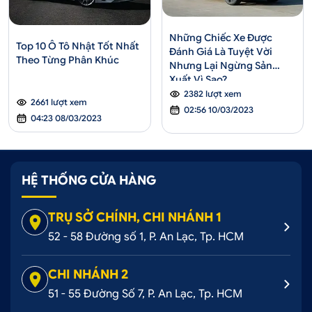
Những Chiếc Xe Được
Top 10 Ô Tô Nhật Tốt Nhất
Đánh Giá Là Tuyệt Vời
Theo Từng Phân Khúc
Nhưng Lại Ngừng Sản
Xuất Vì Sao?
2382 lượt xem
2661 lượt xem
02:56 10/03/2023
04:23 08/03/2023
HỆ THỐNG CỬA HÀNG
TRỤ SỞ CHÍNH, CHI NHÁNH 1
52 - 58 Đường số 1, P. An Lạc, Tp. HCM
CHI NHÁNH 2
51 - 55 Đường Số 7, P. An Lạc, Tp. HCM