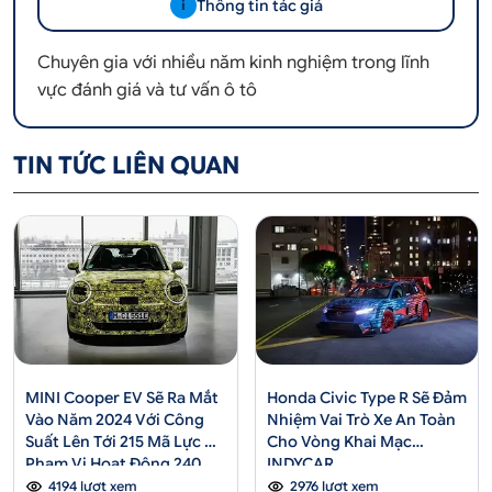
Thông tin tác giả
i
Chuyên gia với nhiều năm kinh nghiệm trong lĩnh
vực đánh giá và tư vấn ô tô
TIN TỨC LIÊN QUAN
MINI Cooper EV Sẽ Ra Mắt
Honda Civic Type R Sẽ Đảm
Vào Năm 2024 Với Công
Nhiệm Vai Trò Xe An Toàn
Suất Lên Tới 215 Mã Lực Và
Cho Vòng Khai Mạc
Phạm Vi Hoạt Động 240
INDYCAR
Dặm
4194 lượt xem
2976 lượt xem