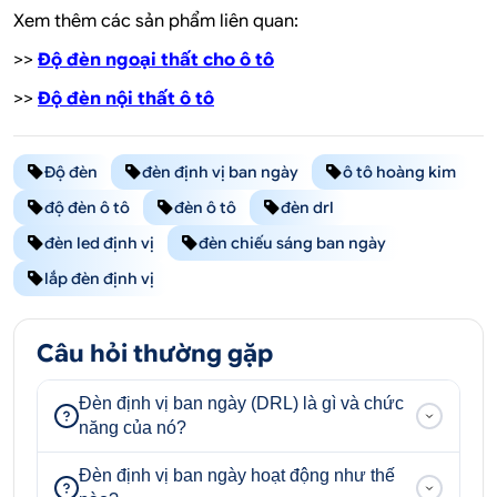
Xem thêm các sản phẩm liên quan:
>>
Độ đèn ngoại thất cho ô tô
>>
Độ đèn nội thất ô tô
Độ đèn
đèn định vị ban ngày
ô tô hoàng kim
độ đèn ô tô
đèn ô tô
đèn drl
đèn led định vị
đèn chiếu sáng ban ngày
lắp đèn định vị
Câu hỏi thường gặp
Đèn định vị ban ngày (DRL) là gì và chức
năng của nó?
Đèn định vị ban ngày hoạt động như thế