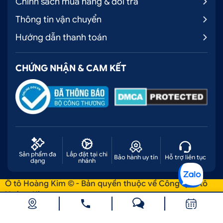
Chính sách mua hàng & đổi trả
Thông tin vận chuyển
Hướng dẫn thanh toán
CHỨNG NHẬN & CAM KẾT
Sản phẩm đa
Lắp đặt tại chi
Bảo hành uy tín
Hỗ trợ liên tục
dạng
nhánh
Ô tô Hoàng Kim © - Bản quyền thuộc về Công ty Ô tô
Hoàng Kim