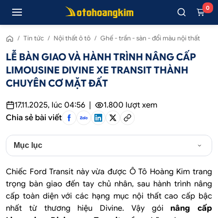
0
/
Tin tức
/
Nội thất ô tô
/
Ghế - trần - sàn - đổi màu nội thất
LỄ BÀN GIAO VÀ HÀNH TRÌNH NÂNG CẤP
LIMOUSINE DIVINE XE TRANSIT THÀNH
CHUYÊN CƠ MẶT ĐẤT
17.11.2025, lúc 04:56
|
1.800
lượt xem
Chia sẻ bài viết
Mục lục
Chiếc Ford Transit này vừa được Ô Tô Hoàng Kim trang
trọng bàn giao đến tay chủ nhân, sau hành trình nâng
cấp toàn diện với các hạng mục nội thất cao cấp bậc
nhất từ thương hiệu Divine. Vậy gói
nâng cấp