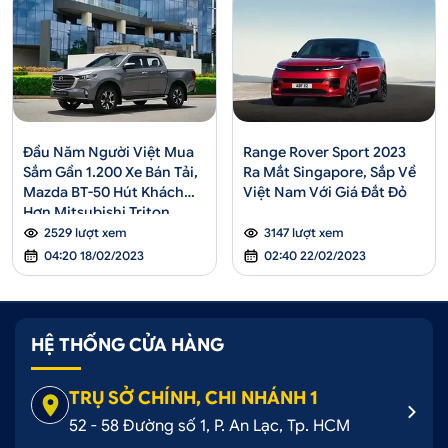
Đầu Năm Người Việt Mua
Range Rover Sport 2023
Sắm Gần 1.200 Xe Bán Tải,
Ra Mắt Singapore, Sắp Về
Mazda BT-50 Hút Khách
Việt Nam Với Giá Đắt Đỏ
Hơn Mitsubishi Triton
2529 lượt xem
3147 lượt xem
04:20 18/02/2023
02:40 22/02/2023
HỆ THỐNG CỬA HÀNG
TRỤ SỞ CHÍNH, CHI NHÁNH 1
52 - 58 Đường số 1, P. An Lạc, Tp. HCM