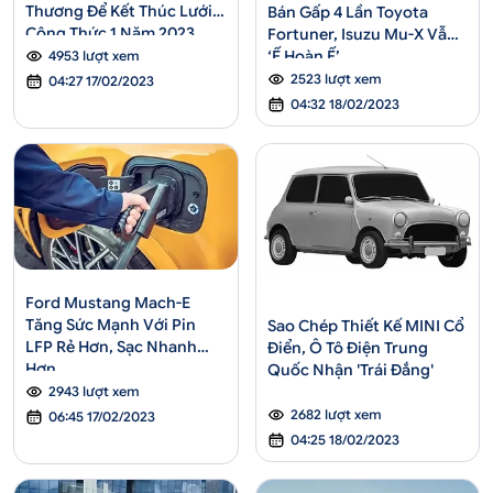
Thương Để Kết Thúc Lưới
Bán Gấp 4 Lần Toyota
Công Thức 1 Năm 2023
Fortuner, Isuzu Mu-X Vẫn
‘Ế Hoàn Ế’
4953 lượt xem
2523 lượt xem
04:27 17/02/2023
04:32 18/02/2023
Ford Mustang Mach-E
Tăng Sức Mạnh Với Pin
Sao Chép Thiết Kế MINI Cổ
LFP Rẻ Hơn, Sạc Nhanh
Điển, Ô Tô Điện Trung
Hơn
Quốc Nhận 'Trái Đắng'
2943 lượt xem
2682 lượt xem
06:45 17/02/2023
04:25 18/02/2023