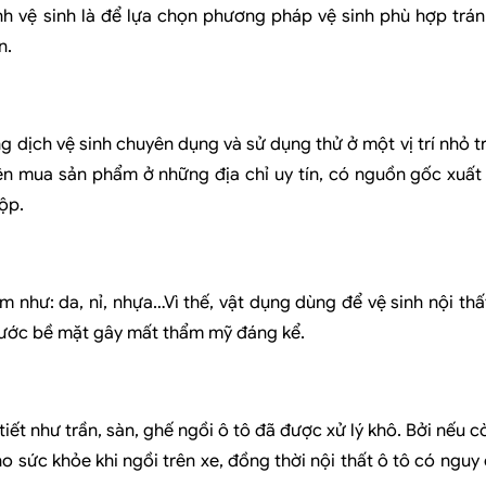
ành vệ sinh là để lựa chọn phương pháp vệ sinh phù hợp trá
ơn.
g dịch vệ sinh chuyên dụng và sử dụng thử ở một vị trí nhỏ t
ên mua sản phẩm ở những địa chỉ uy tín, có nguồn gốc xuất
ộp.
m như: da, nỉ, nhựa…Vì thế, vật dụng dùng để vệ sinh nội thấ
xước bề mặt gây mất thẩm mỹ đáng kể.
tiết như trần, sàn, ghế ngồi ô tô đã được xử lý khô. Bởi nếu 
o sức khỏe khi ngồi trên xe, đồng thời nội thất ô tô có nguy