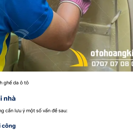
h ghế da ô tô
ại nhà
ưng cần lưu ý một số vấn đề sau:
hi công