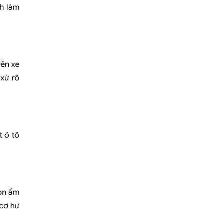
nh làm
rên xe
 xứ rõ
t ô tô
còn ẩm
 cơ hư