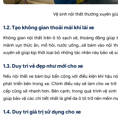
Vệ sinh nội thất thường xuyên gi
1.2. Tạo không gian thoải mái khi lái xe
Không gian nội thất trên ô tô sạch sẽ, thoáng đãng giúp t
mảnh vụn thức ăn, mồ hôi, nước uống…sẽ bám vào nội thất 
xuyên sẽ giúp kịp thời loại bỏ những tác nhân này bảo vệ s
1.3. Duy trì vẻ đẹp như mới cho xe
Nếu nội thất xe bám bụi bẩn cộng với điều kiện khí hậu n
phát triển bên trong xe. Chính điều này sẽ làm cho xe tr
cấp cũng sẽ nhanh hơn. Bên cạnh, trong quá trình vệ sin
giúp bảo vệ các chi tiết nhất là ghế da ô tô trở nên mềm 
1.4. Duy trì giá trị sử dụng cho xe