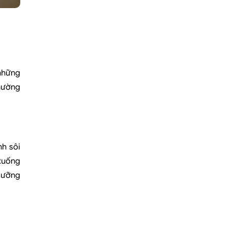
 những
thường
nh sôi
 xuống
 dưỡng