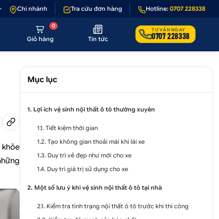
ản phẩm lỗi hoặc không đúng hình ảnh
Chi nhánh
Tra cứu đơn hàng
•
Giảm 50.000₫ phí vận chuyển c
Hotline:
0707 228338
0
TƯ VẤN NGAY
0707 228338
Giỏ hàng
Tin tức
Mục lục
1. Lợi ích vệ sinh nội thất ô tô thường xuyên
1.1. Tiết kiệm thời gian
1.2. Tạo không gian thoải mái khi lái xe
c khỏe
1.3. Duy trì vẻ đẹp như mới cho xe
 những
1.4. Duy trì giá trị sử dụng cho xe
2. Một số lưu ý khi vệ sinh nội thất ô tô tại nhà
2.1. Kiểm tra tình trạng nội thất ô tô trước khi thi công