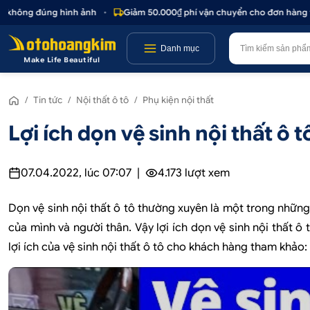
úng hình ảnh
•
Giảm 50.000₫ phí vận chuyển cho đơn hàng trên 1.000.
Danh mục
Make Life Beautiful
/
Tin tức
/
Nội thất ô tô
/
Phụ kiện nội thất
Lợi ích dọn vệ sinh nội thất ô
07.04.2022, lúc 07:07
|
4.173
lượt xem
Dọn vệ sinh nội thất ô tô thường xuyên là một trong những
của mình và người thân. Vậy lợi ích dọn vệ sinh nội thất ô 
lợi ích của vệ sinh nội thất ô tô cho khách hàng tham khảo: