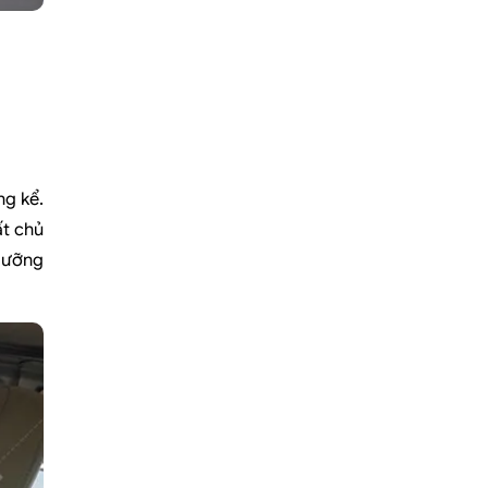
ng kể.
ất chủ
dưỡng