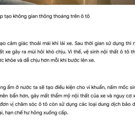
úp tạo không gian thông thoáng trên ô tô
ạo cảm giác thoải mái khi lái xe. Sau thời gian sử dụng thì
xe gây ra mùi hôi khó chịu. Vì thế, vệ sinh nội thất ô tô 
ức khỏe và dễ chịu hơn mỗi khi bước lên xe.
óng ẩm ở nước ta sẽ tạo điều kiện cho vi khuẩn, nấm mốc si
ở nên bẩn hơn, gây mất thẩm mỹ nội thất của xe và nguy cơ
h đơn vị chăm sóc ô tô còn sử dụng các loại dung dịch bảo
mại, hạn chế hư hỏng xuống cấp.