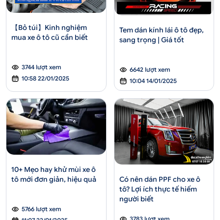
【Bỏ túi】Kinh nghiệm
Tem dán kính lái ô tô đẹp,
mua xe ô tô cũ cần biết
sang trọng | Giá tốt
3744 lượt xem
6642 lượt xem
10:58 22/01/2025
10:04 14/01/2025
10+ Mẹo hay khử mùi xe ô
tô mới đơn giản, hiệu quả
Có nên dán PPF cho xe ô
tô? Lợi ích thực tế hiếm
người biết
5766 lượt xem
3783 lượt xem