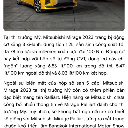
Tại thị trường Mỹ, Mitsubishi Mirage 2023 trang bị động
cơ xăng 3 xi-lanh, dung tích 1.2L, sản sinh công suất tối
đa 78 mã lực và mô-men xoắn cực đại 100 Nm. Động cơ
này kết hợp với hộp số tự động CVT, động cơ này chỉ
"ngốn" lượng xăng 6,53 lít/100 km trong đô thị, 5,47
lít/100 km ngoài đô thị và 6,03 lít/100 km kết hợp.
Ngoài sự biến mất của hộp số sàn 5 cấp, Mitsubishi
Mirage 2023 tại thị trường Mỹ còn có thêm phiên bản
đặc biệt mang tên Ralliart. Hiện hãng xe Mitsubishi chưa
công bố nhiều thông tin về Mirage Ralliart dành cho thị
trường Mỹ. Tuy nhiên, sẽ không bất ngờ nếu xe có thiết
kế giống với Mitsubishi Mirage Ralliart từng ra mắt trong
khuôn khổ triển lãm Bangkok International Motor Show