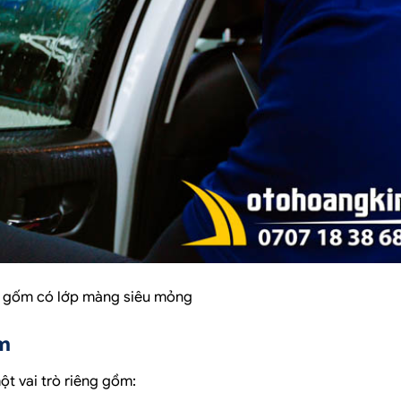
o gốm có lớp màng siêu mỏng
ốm
t vai trò riêng gồm: