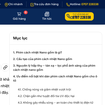
u sản phẩm lỗi hoặc không đúng hình ảnh
Chi nhánh
Tra cứu đơn hàng
•
Giảm 50.000₫ phí vận chuyển
Hotline:
0707 228338
0
TƯ VẤN NGAY
0707 228338
Giỏ hàng
Tin tức
Mục lục
1. Phim cách nhiệt Nano gốm là gì?
2. Cấu tạo của phim cách nhiệt Nano gốm
3. Nguyên lý hấp thụ – tán xạ – lọc phổ ánh sáng của phim
cách nhiệt nano gốm
4. Ưu điểm nổi bật khi dán phim cách nhiệt Nano gốm cho ô
ờ khả
tô
 nhiệt
4.1. Chống nóng và giảm nhiệt vượt trội
 đây.
4.2. Chặn gần như tuyệt đối tia UV độc hại
4.3. Không gây nhiễu sóng – an toàn cho thiết bị điện tử