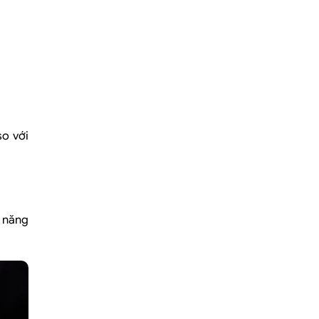
so với
h năng