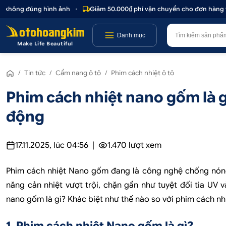
g đúng hình ảnh
•
Giảm 50.000₫ phí vận chuyển cho đơn hàng trên 1.0
Danh mục
Make Life Beautiful
/
Tin tức
/
Cẩm nang ô tô
/
Phim cách nhiệt ô tô
Phim cách nhiệt nano gốm là g
động
17.11.2025, lúc 04:56
|
1.470
lượt xem
Phim cách nhiệt Nano gốm đang là công nghệ chống nóng 
năng cản nhiệt vượt trội, chặn gần như tuyệt đối tia UV 
nano gốm là gì? Khác biệt như thế nào so với phim cách nhi
1. Phim cách nhiệt Nano gốm là gì?