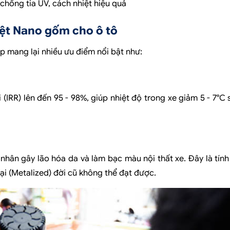
chống tia UV, cách nhiệt hiệu quả
iệt Nano gốm cho ô tô
 mang lại nhiều ưu điểm nổi bật như:
IRR) lên đến 95 - 98%, giúp nhiệt độ trong xe giảm 5 - 7°C 
hân gây lão hóa da và làm bạc màu nội thất xe. Đây là tín
i (Metalized) đời cũ không thể đạt được.