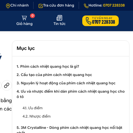
ản phẩm lỗi hoặc không đúng hình ảnh
Chi nhánh
Tra cứu đơn hàng
•
Giảm 50.000₫ phí vận chuyển c
Hotline:
0707 228338
0
TƯ VẤN NGAY
0707 228338
Giỏ hàng
Tin tức
Mục lục
ý
1. Phim cách nhiệt quang học là gì?
2. Cấu tạo của phim cách nhiệt quang học
3. Nguyên lý hoạt động của phim cách nhiệt quang học
4. Ưu và nhược điểm khi dán phim cách nhiệt quang học cho
ô tô
n bằng
4.1. Ưu điểm
ơn các
4.2. Nhược điểm
5. 3M Crystalline - Dòng phim cách nhiệt quang học nổi bật
nhất