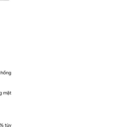
chồng
ng mặt
6% tùy