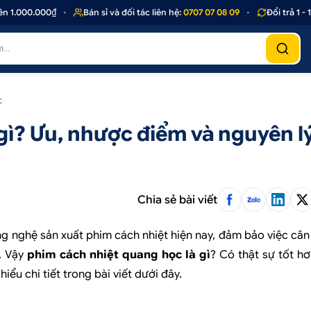
000₫
•
Bán sỉ và đối tác liên hệ:
0707 07 08 09
•
Đổi trả 1 - 1 nếu s
c
gì? Ưu, nhược điểm và nguyên l
Chia sẻ bài viết
ng nghệ sản xuất phim cách nhiệt hiện nay, đảm bảo việc câ
n. Vậy
phim cách nhiệt quang học là gì
? Có thật sự tốt h
u chi tiết trong bài viết dưới đây.