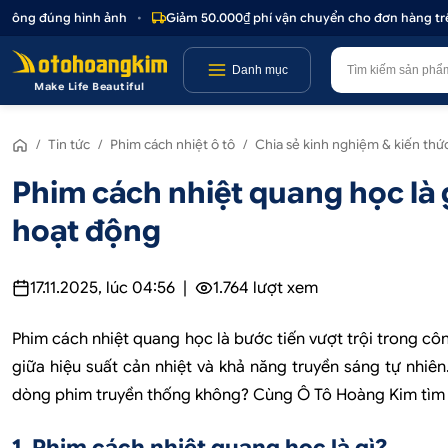
úng hình ảnh
•
Giảm 50.000₫ phí vận chuyển cho đơn hàng trên 1.000.
Danh mục
Make Life Beautiful
/
Tin tức
/
Phim cách nhiệt ô tô
/
Chia sẻ kinh nghiệm & kiến thứ
Phim cách nhiệt quang học là 
hoạt động
17.11.2025, lúc 04:56
|
1.764
lượt xem
Phim cách nhiệt quang học là bước tiến vượt trội trong cô
giữa hiệu suất cản nhiệt và khả năng truyền sáng tự nhiê
dòng phim truyền thống không? Cùng Ô Tô Hoàng Kim tìm hiể
1. Phim cách nhiệt quang học là gì?