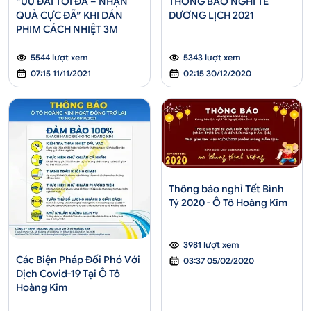
“ƯU ĐÃI TỐI ĐA – NHẬN
THÔNG BÁO NGHỈ TẾ
QUÀ CỰC ĐÃ” KHI DÁN
DƯƠNG LỊCH 2021
PHIM CÁCH NHIỆT 3M
5544 lượt xem
5343 lượt xem
07:15 11/11/2021
02:15 30/12/2020
Thông báo nghỉ Tết Bình
Tý 2020 - Ô Tô Hoàng Kim
3981 lượt xem
Các Biện Pháp Đối Phó Với
03:37 05/02/2020
Dịch Covid-19 Tại Ô Tô
Hoàng Kim