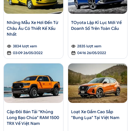
Những Mẫu Xe Hơi Đến Từ
TOyota Lập Kỉ Lục Mới Về
Châu Âu Có Thiết Kế Xấu
Doanh Số Trên Toàn Cầu
Nhất
3834 lượt xem
2835 lượt xem
03:09 26/05/2022
04:16 26/05/2022
Cặp Đôi Bán Tải "Khủng
Loạt Xe Gầm Cao Sắp
Long Bạo Chúa" RAM 1500
"Bung Lụa" Tại Việt Nam
TRX Về Việt Nam