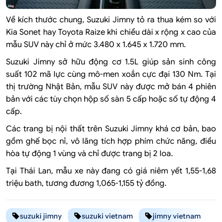
Về kích thước chung, Suzuki Jimny tỏ ra thua kém so với
Kia Sonet hay Toyota Raize khi chiều dài x rộng x cao của
mẫu SUV này chỉ ở mức 3.480 x 1.645 x 1.720 mm.
Suzuki Jimny sở hữu động cơ 1.5L giúp sản sinh công
suất 102 mã lực cùng mô-men xoắn cực đại 130 Nm. Tại
thị trường Nhật Bản, mẫu SUV này được mở bán 4 phiên
bản với các tùy chọn hộp số sàn 5 cấp hoặc số tự động 4
cấp.
Các trang bị nội thất trên Suzuki Jimny khá cơ bản, bao
gồm ghế bọc nỉ, vô lăng tích hợp phím chức năng, điều
hòa tự động 1 vùng và chỉ được trang bị 2 loa.
Tại Thái Lan, mẫu xe này đang có giá niêm yết 1,55-1,68
triệu bath, tương đương 1,065-1,155 tỷ đồng.
suzuki jimny
suzuki vietnam
jimny vietnam