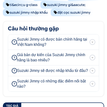
ti&ecirc;u g-class
suzuki jimny gi&aacute;
suzuki jimny nhập khẩu
đặt cọc suzuki jimny
Câu hỏi thường gặp
Suzuki Jimny có được bán chính hãng tại
Việt Nam không?
Giá bán dự kiến của Suzuki Jimny chính
hãng là bao nhiêu?
Suzuki Jimny sẽ được nhập khẩu từ đâu?
Suzuki Jimny có những đặc điểm nổi bật
nào?
TÁC GIẢ