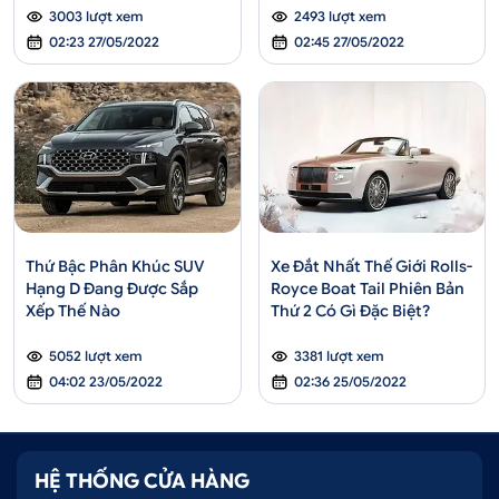
3003 lượt xem
2493 lượt xem
02:23 27/05/2022
02:45 27/05/2022
Thứ Bậc Phân Khúc SUV
Xe Đắt Nhất Thế Giới Rolls-
Hạng D Đang Được Sắp
Royce Boat Tail Phiên Bản
Xếp Thế Nào
Thứ 2 Có Gì Đặc Biệt?
5052 lượt xem
3381 lượt xem
04:02 23/05/2022
02:36 25/05/2022
HỆ THỐNG CỬA HÀNG