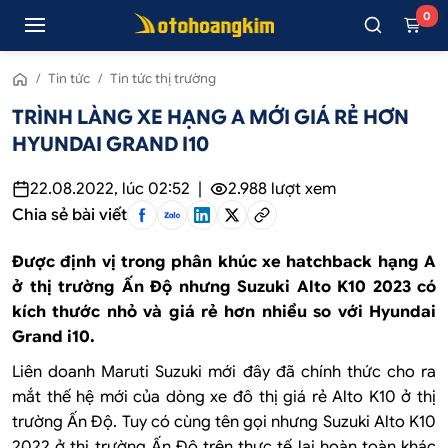
0
/
Tin tức
/
Tin tức thị trường
TRÌNH LÀNG XE HẠNG A MỚI GIÁ RẺ HƠN
HYUNDAI GRAND I10
22.08.2022, lúc 02:52
|
2.988
lượt xem
Chia sẻ bài viết
Được định vị trong phân khúc xe hatchback hạng A
ở thị trường Ấn Độ nhưng Suzuki Alto K10 2023 có
kích thước nhỏ và giá rẻ hơn nhiều so với Hyundai
Grand i10.
Liên doanh Maruti Suzuki mới đây đã chính thức cho ra
mắt thế hệ mới của dòng xe đô thị giá rẻ Alto K10 ở thị
trường Ấn Độ. Tuy có cùng tên gọi nhưng Suzuki Alto K10
2022 ở thị trường Ấn Độ trên thực tế lại hoàn toàn khác