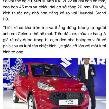
So với thế hệ cũ, Suzuki Alto K10 2022 lại dài hơn 85 mm,
cao hơn 45 mm và chiều dài cơ sở tăng 20 mm. Dù vậy,
kích thước này nhỏ hơn đáng kể so với Hyundai Grand
i10.
Thiết kế xe khá tròn trịa và thẳng đứng tương tự người
anh em Celerio thế hệ mới. Trên đầu xe, mẫu xe hạng A
giá rẻ này được trang bị cụm đèn pha Halogen vuốt về
phía sau và lưới tản nhiệt hình lục giác cỡ lớn với mắt lưới
hình tổ ong.