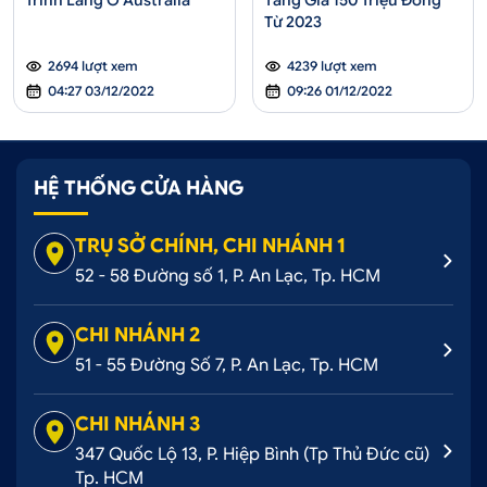
Trình Làng Ở Australia
Tăng Giá 150 Triệu Đồng
Từ 2023
2694 lượt xem
4239 lượt xem
04:27 03/12/2022
09:26 01/12/2022
HỆ THỐNG CỬA HÀNG
TRỤ SỞ CHÍNH, CHI NHÁNH 1
52 - 58 Đường số 1, P. An Lạc, Tp. HCM
CHI NHÁNH 2
51 - 55 Đường Số 7, P. An Lạc, Tp. HCM
CHI NHÁNH 3
347 Quốc Lộ 13, P. Hiệp Bình (Tp Thủ Đức cũ)
Tp. HCM