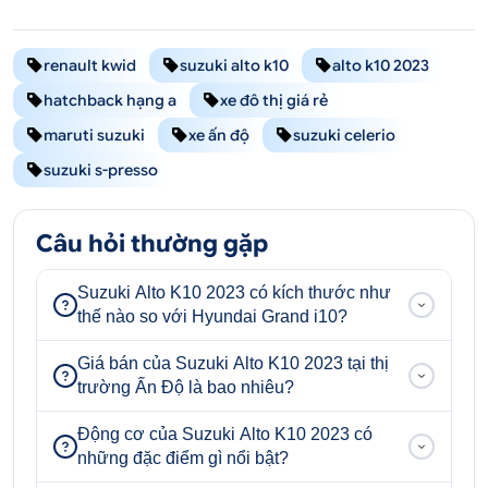
renault kwid
suzuki alto k10
alto k10 2023
hatchback hạng a
xe đô thị giá rẻ
maruti suzuki
xe ấn độ
suzuki celerio
suzuki s-presso
Câu hỏi thường gặp
Suzuki Alto K10 2023 có kích thước như
thế nào so với Hyundai Grand i10?
Giá bán của Suzuki Alto K10 2023 tại thị
trường Ấn Độ là bao nhiêu?
Động cơ của Suzuki Alto K10 2023 có
những đặc điểm gì nổi bật?