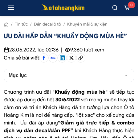
0
/
Tin tức
/
Dán decal ô tô
/
Khuyến mãi & sự kiện
ƯU ĐÃI HẤP DẪN “KHUẤY ĐỘNG MÙA HÈ”
28.06.2022, lúc 02:36
|
9.360
lượt xem
Chia sẻ bài viết
Mục lục
Chương trình ưu đãi
"Khuấy động mùa hè"
sẽ tiếp tục
được áp dụng đến hết
30/6/2022
với mong muốn thay lời
cảm ơn và tri ân Khách Hàng đã tin tưởng lựa chọn Ô tô
Hoàng Kim là nơi để nâng cấp, "lột xác" cho xế cưng của
mình. Ưu đãi áp dụng
“Giảm giá trực tiếp & combo
dịch vụ dán decal/dán PPF”
khi Khách Hàng thực hiện