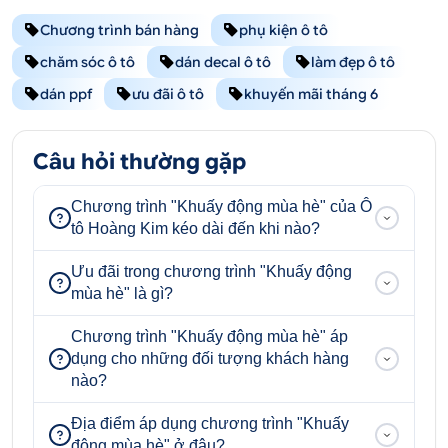
Chương trình bán hàng
phụ kiện ô tô
chăm sóc ô tô
dán decal ô tô
làm đẹp ô tô
dán ppf
ưu đãi ô tô
khuyến mãi tháng 6
Câu hỏi thường gặp
Chương trình "Khuấy động mùa hè" của Ô
tô Hoàng Kim kéo dài đến khi nào?
Ưu đãi trong chương trình "Khuấy động
mùa hè" là gì?
Chương trình "Khuấy động mùa hè" áp
dụng cho những đối tượng khách hàng
nào?
Địa điểm áp dụng chương trình "Khuấy
động mùa hè" ở đâu?