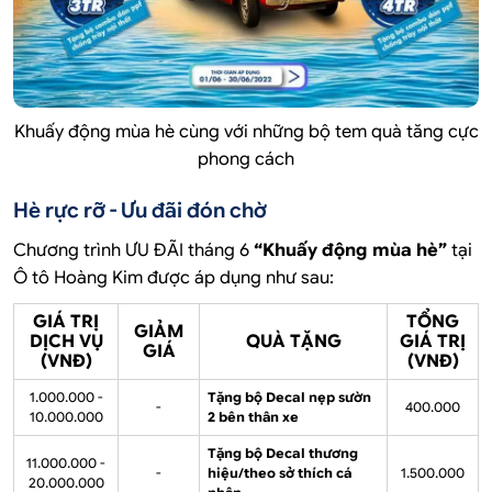
Khuấy động mùa hè cùng với những bộ tem quà tăng cực
phong cách
Hè rực rỡ - Ưu đãi đón chờ
Chương trình ƯU ĐÃI tháng 6
“Khuấy động mùa hè”
tại
Ô tô Hoàng Kim được áp dụng như sau:
GIÁ TRỊ
TỔNG
GIẢM
DỊCH VỤ
QUÀ TẶNG
GIÁ TRỊ
GIÁ
(VNĐ)
(VNĐ)
1.000.000 -
Tặng bộ Decal nẹp sườn
-
400.000
10.000.000
2 bên thân xe
Tặng bộ Decal thương
11.000.000 -
-
hiệu/theo sở thích cá
1.500.000
20.000.000