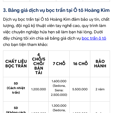
3. Bảng giá dịch vụ bọc trần tại Ô tô Hoàng Kim
Dịch vụ bọc trần tại Ô tô Hoàng Kim đảm bảo uy tín, chất
lượng, đội ngũ kỹ thuật viên tay nghề cao, quy trình làm
việc chuyên nghiệp hứa hẹn sẽ làm bạn hài lòng. Dưới
đây chúng tôi xin chia sẻ bảng giá dịch vụ
bọc trần ô tô
cho bạn tiện tham khảo:
4
CHỖ/5
CHẤT LIỆU
BẢO
CHỖ/
7 CHỖ
16 CHỖ
BỌC TRẦN
HÀNH
BÁN
TẢI
1.600.000
5D
(Sedona,
(Cách nhiệt
1.200.000
5.500.000
2 năm
Siena:
trần)
2.500.000)
1.300.000
5D
(Sedona,
(Không cách