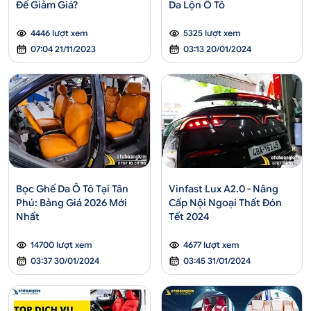
Để Giảm Giá?
Da Lộn Ô Tô
4446 lượt xem
5325 lượt xem
07:04 21/11/2023
03:13 20/01/2024
Bọc Ghế Da Ô Tô Tại Tân
Vinfast Lux A2.0 - Nâng
Phú: Bảng Giá 2026 Mới
Cấp Nội Ngoại Thất Đón
Nhất
Tết 2024
14700 lượt xem
4677 lượt xem
03:37 30/01/2024
03:45 31/01/2024