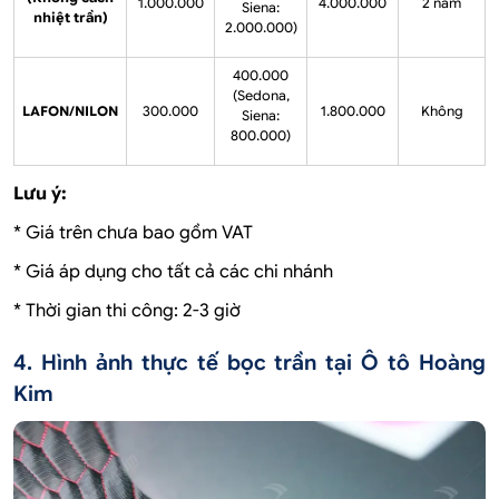
1.000.000
4.000.000
2 năm
Siena:
nhiệt trần)
2.000.000)
400.000
(Sedona,
LAFON/NILON
300.000
1.800.000
Không
Siena:
800.000)
Lưu ý:
* Giá trên chưa bao gồm VAT
* Giá áp dụng cho tất cả các chi nhánh
* Thời gian thi công: 2-3 giờ
4. Hình ảnh thực tế bọc trần tại Ô tô Hoàng
Kim