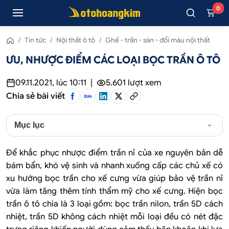
0
/
Tin tức
/
Nội thất ô tô
/
Ghế - trần - sàn - đổi màu nội thất
ƯU, NHƯỢC ĐIỂM CÁC LOẠI BỌC TRẦN Ô TÔ
09.11.2021, lúc 10:11
|
5.601
lượt xem
Chia sẻ bài viết
Mục lục
Để khắc phục nhược điểm trần nỉ của xe nguyên bản dễ
bám bẩn, khó vệ sinh và nhanh xuống cấp các chủ xế có
xu hướng bọc trần cho xế cưng vừa giúp bảo vệ trần nỉ
vừa làm tăng thêm tính thẩm mỹ cho xế cưng. Hiện bọc
trần ô tô chia là 3 loại gồm: bọc trần nilon, trần 5D cách
nhiệt, trần 5D không cách nhiệt mỗi loại đều có nét đặc