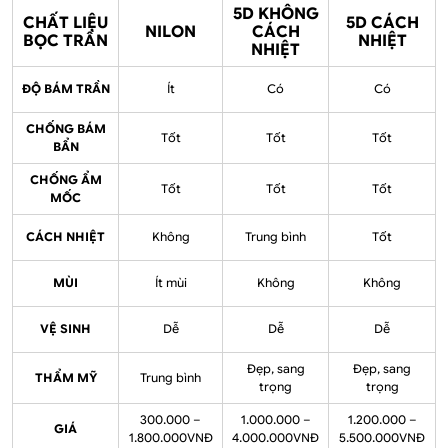
5D KHÔNG
CHẤT LIỆU
5D CÁCH
NILON
CÁCH
BỌC TRẦN
NHIỆT
NHIỆT
ĐỘ BÁM TRẦN
Ít
Có
Có
CHỐNG BÁM
Tốt
Tốt
Tốt
BẨN
CHỐNG ẨM
Tốt
Tốt
Tốt
MỐC
CÁCH NHIỆT
Không
Trung bình
Tốt
MÙI
Ít mùi
Không
Không
VỆ SINH
Dễ
Dễ
Dễ
Đẹp, sang
Đẹp, sang
THẨM MỸ
Trung bình
trọng
trọng
300.000 –
1.000.000 –
1.200.000 –
GIÁ
1.800.000VNĐ
4.000.000VNĐ
5.500.000VNĐ