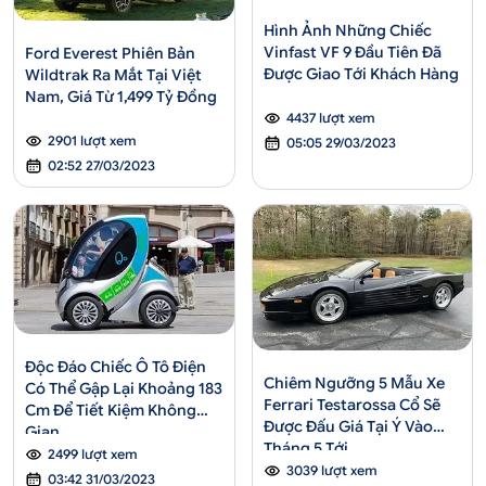
Hình Ảnh Những Chiếc
Vinfast VF 9 Đầu Tiên Đã
Ford Everest Phiên Bản
Được Giao Tới Khách Hàng
Wildtrak Ra Mắt Tại Việt
Nam, Giá Từ 1,499 Tỷ Đồng
4437 lượt xem
2901 lượt xem
05:05 29/03/2023
02:52 27/03/2023
Độc Đáo Chiếc Ô Tô Điện
Chiêm Ngưỡng 5 Mẫu Xe
Có Thể Gập Lại Khoảng 183
Ferrari Testarossa Cổ Sẽ
Cm Để Tiết Kiệm Không
Được Đấu Giá Tại Ý Vào
Gian
Tháng 5 Tới
2499 lượt xem
3039 lượt xem
03:42 31/03/2023