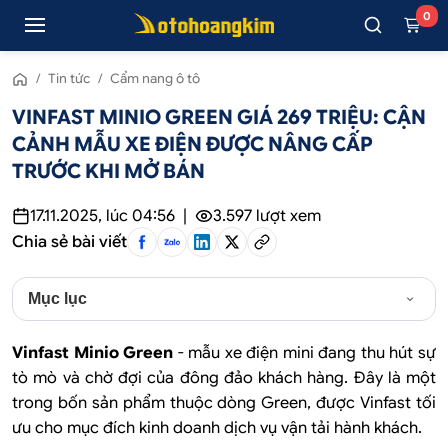
0
/
Tin tức
/
Cẩm nang ô tô
VINFAST MINIO GREEN GIÁ 269 TRIỆU: CẬN
CẢNH MẪU XE ĐIỆN ĐƯỢC NÂNG CẤP
TRƯỚC KHI MỞ BÁN
17.11.2025, lúc 04:56
|
3.597
lượt xem
Chia sẻ bài viết
Mục lục
Vinfast Minio Green
- mẫu xe điện mini đang thu hút sự
tò mò và chờ đợi của đông đảo khách hàng. Đây là một
trong bốn sản phẩm thuộc dòng Green, được Vinfast tối
ưu cho mục đích kinh doanh dịch vụ vận tải hành khách.