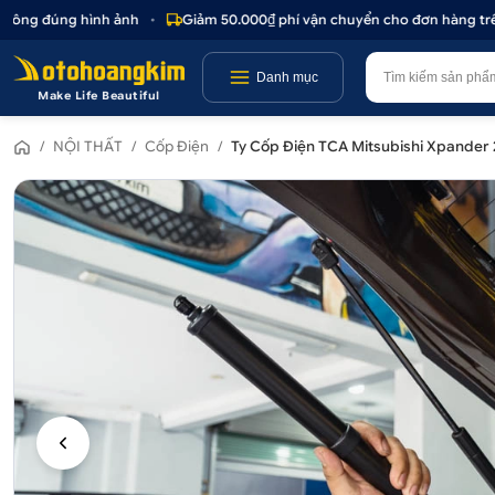
ông đúng hình ảnh
•
Giảm 50.000₫ phí vận chuyển cho đơn hàng trên 1
Danh mục
Make Life Beautiful
/
NỘI THẤT
/
Cốp Điện
/
Ty Cốp Điện TCA Mitsubishi Xpander