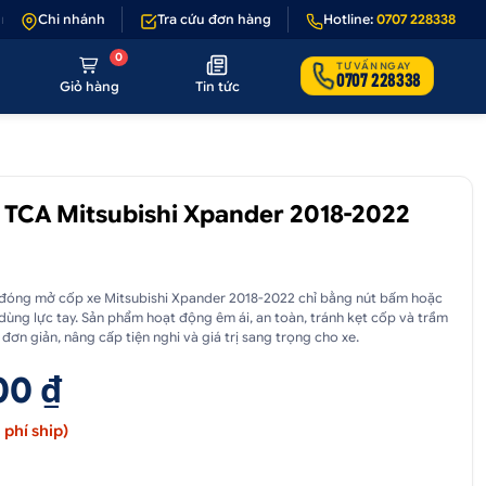
nếu sản phẩm lỗi hoặc không đúng hình ảnh
Chi nhánh
Tra cứu đơn hàng
•
Giảm 50.000₫ phí vận chu
Hotline:
0707 228338
0
TƯ VẤN NGAY
0707 228338
Giỏ hàng
Tin tức
 TCA Mitsubishi Xpander 2018-2022
 đóng mở cốp xe Mitsubishi Xpander 2018-2022 chỉ bằng nút bấm hoặc
dùng lực tay. Sản phẩm hoạt động êm ái, an toàn, tránh kẹt cốp và trầm
 đơn giản, nâng cấp tiện nghi và giá trị sang trọng cho xe.
00 ₫
phí ship)