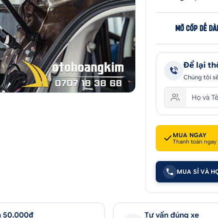
MỞ CỐP DỄ DÀ
Để lại th
Chúng tôi sẽ
MUA NGAY
Thanh toán ngay
MUA SỈ VÀ H
 50.000₫
Tư vấn đúng xe