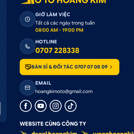
Ô TÔ HOÀNG KIM
GIỜ LÀM VIỆC
Tất cả các ngày trong tuần
08:00 AM - 19:00 PM
HOTLINE
0707 228338
BÁN SỈ & ĐỐI TÁC 0707 07 08 09
ander 2018 – 2022
EMAIL
 đóng mở cốp xe trở nên dễ dàng, tiện lợi, nhanh chóng hơn
hoangkimoto@gmail.com
 vật dụng cồng kềnh, không dùng tay để mở cốp lên được.
 2020+ còn đảm bảo an toàn cho người sử dụng, tránh tìn
ốp.
WEBSITE CÙNG CÔNG TY
ơ chế hoạt động siêu thông minh, giúp cho cốp di chuyển nh