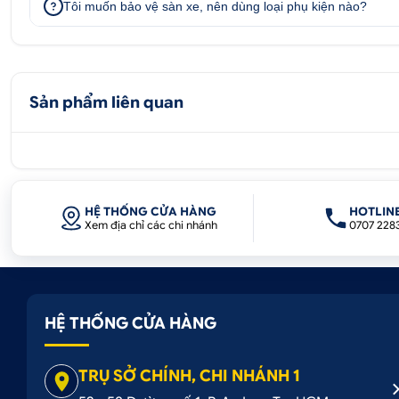
Tôi muốn bảo vệ sàn xe, nên dùng loại phụ kiện nào?
Sản phẩm liên quan
2. Nguyên lý hoạt động của ty cốp điện
HỆ THỐNG CỬA HÀNG
HOTLIN
Nguyên lý hoạt động:
Hệ thống ty cốp điện TCA hoạt
Xem địa chỉ các chi nhánh
0707 228
khóa hay nút điều khiển, không cần phải xuống xe để m
Dòng xe:
Bộ ty cốp điện xe ô tô có thể trang bị và lắ
một số hãng .
HỆ THỐNG CỬA HÀNG
Ty Cốp điện TCA gồm có các bộ phận:
TRỤ SỞ CHÍNH, CHI NHÁNH 1
2 Ty thủy lực có jack cắm