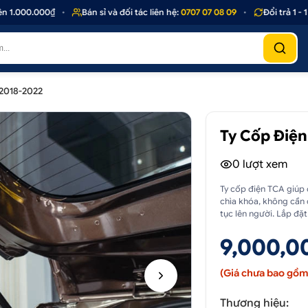
.000.000₫
•
Bán sỉ và đối tác liên hệ:
0707 07 08 09
•
Đổi trả 1 - 1 
 2018-2022
Ty Cốp Điện
0
lượt xem
Ty cốp điện TCA giúp
chìa khóa, không cần 
tục lên người. Lắp đặt
9,000,0
(Giá chưa bao gồm 
Thương hiệu: