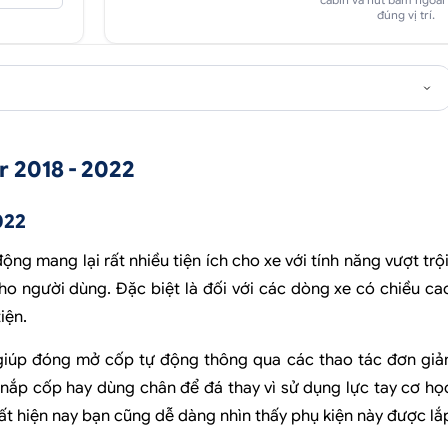
cabin và nút bấm ngoài
đúng vị trí.
r 2018 - 2022
022
động mang lại rất nhiều tiện ích cho xe với tính năng vượt trội
 người dùng. Đặc biệt là đối với các dòng xe có chiều ca
iện.
h giúp đóng mở cốp tự động thông qua các thao tác đơn giả
 nắp cốp hay dùng chân để đá thay vì sử dụng lực tay cơ họ
t hiện nay bạn cũng dễ dàng nhìn thấy phụ kiện này được lắ