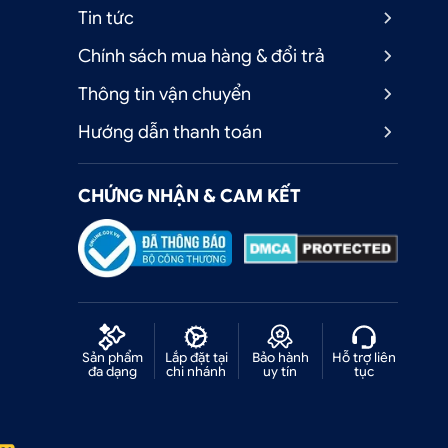
Tin tức
Chính sách mua hàng & đổi trả
Thông tin vận chuyển
Hướng dẫn thanh toán
CHỨNG NHẬN & CAM KẾT
.
Sản phẩm
Lắp đặt tại
Bảo hành
Hỗ trợ liên
h
đa dạng
chi nhánh
uy tín
tục
ẹ