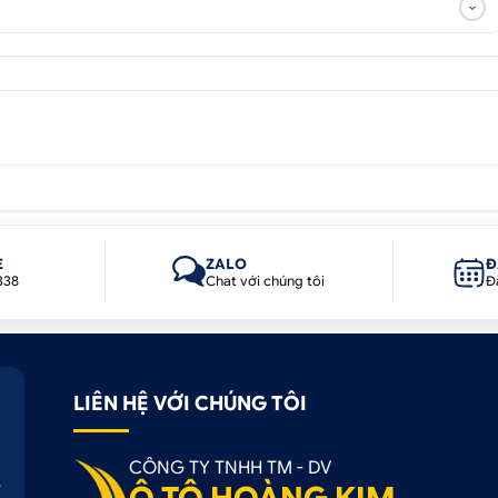
E
ZALO
Đ
 động dựa trên nguyên lý đóng mở tự động thông qua chì
338
Chat với chúng tôi
Đ
ở cốp sau hay dùng lực cơ học để đẩy, mở cốp.
p đặt ở hầu hết các dòng xe SUV, MPV và phân khúc Sedan củ
LIÊN HỆ VỚI CHÚNG TÔI
CÔNG TY TNHH TM - DV