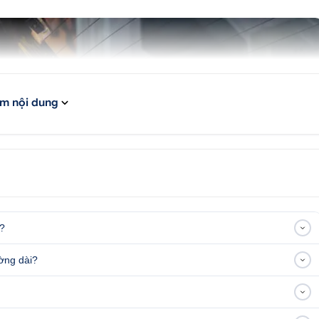
m nội dung
e?
ường dài?