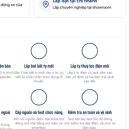
Lắp đặt tại chi nhánh
 dòng xe của
Lắp chuyên nghiệp tại showroom
yên bản
Lắp bát bắt ty mới
Lắp ty thuỷ lực điện mới
2 ty thuỷ
Gắn 2 bát bắt ty mới vào vị trí cũ,
Lắp 2 ty điện có jack cắm vào
Xpander.
siết ốc chắc chắn theo đúng lỗ
bát, cố định cả hai bên trái phải
chuẩn.
cân đối.
 ngoài
Cấp nguồn và test chức năng
Kiểm tra an toàn và vệ sinh
Kết nối nguồn điện, bật khóa thử
Test kẹt tay, test tốc độ đóng
đóng mở cốp bằng nút bấm và
mở, kiểm tra dây điện, vệ sinh và
 trong
smartkey.
bàn giao.