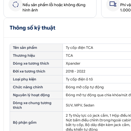
Nếu sản phẩm lỗi hoặc không đúng
Phí v
hình ảnh
1.00
Thông số kỹ thuật
Tên sản phẩm
Ty cốp điện TCA
Thương hiệu
TCA
Dòng xe tương thích
Xpander
Đời xe tương thích
2018 - 2022
Loại phụ kiện
Ty cốp điện ô tô
Chức năng chính
Đóng mở cốp tự động
Nguyên lý hoạt động
Đóng mở tự động qua chìa khóa/nút đ
Dòng xe chung tương
SUV, MPV, Sedan
thích
2 Ty thủy lực có jack cắm, 1 Hộp điều k
Nút bấm điều chỉnh (trong/ngoài cabin)
Bộ phận gồm
bắt ty cốp, Bộ dây điện kèm jack cắm,
điều khiển tự động