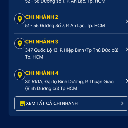
52 - 58 Đường số 1, P. An Lạc, Tp. HCM
1 Hộp điều khiển
2 nút bấm điều chỉnh trong , ngoài cabin
CHI NHÁNH 2
51 - 55 Đường Số 7, P. An Lạc, Tp. HCM
2 bát bắt ty cốp
Bộ dây điện kèm jack cắm
CHI NHÁNH 3
1 moteur điều khiển tự động
347 Quốc Lộ 13, P. Hiệp Bình (Tp Thủ Đức cũ)
Tp. HCM
CHI NHÁNH 4
3. Ưu điểm nổi bật khi lắp ty cốp điện TCA Xp
Số 51/1A, Đại lộ Bình Dương, P. Thuận Giao
Đóng mở cốp dễ dàng:
Ty cốp điện giúp cho việc
(Bình Dương cũ) Tp HCM
Điều này đặc biệt hữu ích khi bạn đang ôm vác các
XEM TẤT CẢ CHI NHÁNH
Đảm bảo an toàn:
Lắp ty cốp điện TCA Carnival
trạng bị kẹt hay thậm chí cốp đè lên người khi mở c
Tăng thêm vẻ đẹp sang trọng:
Ty cốp điện với c