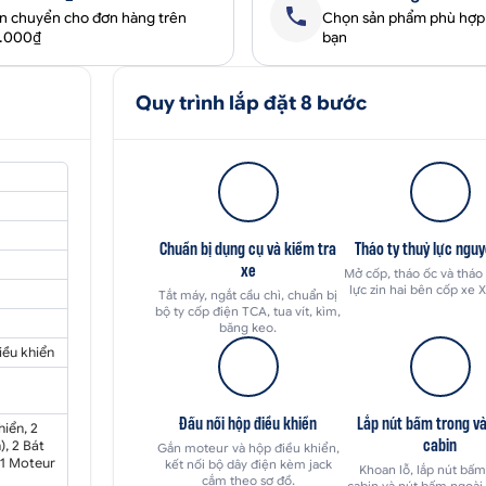
ận chuyển cho đơn hàng trên
Chọn sản phẩm phù hợp
0.000₫
bạn
Quy trình lắp đặt 8 bước
Chuẩn bị dụng cụ và kiểm tra
Tháo ty thuỷ lực ngu
xe
Mở cốp, tháo ốc và tháo 
lực zin hai bên cốp xe 
Tắt máy, ngắt cầu chì, chuẩn bị
bộ ty cốp điện TCA, tua vít, kìm,
băng keo.
iều khiển
Đấu nối hộp điều khiển
Lắp nút bấm trong và
hiển, 2
cabin
, 2 Bát
Gắn moteur và hộp điều khiển,
 1 Moteur
kết nối bộ dây điện kèm jack
Khoan lỗ, lắp nút bấm
cắm theo sơ đồ.