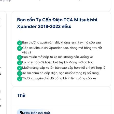
 nắp cốp
Bạn cần Ty Cốp Điện TCA Mitsubishi
Xpander 2018-2022 nếu:
Bạn thường xuyên ôm đồ, không rảnh tay mở cốp sau
✓
Cốp xe Mitsubishi Xpander cao, đóng mở bằng tay rất
✓
vất vả
Bạn muốn mở cốp từ xa mà không cần xuống xe
✓
Lo ngại cốp đè hoặc kẹt tay khi đóng mở cơ học
✓
,
Muốn nâng cấp xe lên bản cao cấp hơn với chi phí hợp lý
✓
o
Xe zin chưa có cốp điện, bạn muốn trang bị bổ sung
✓
Thường xuyên chở đồ cồng kềnh lên xuống cốp xe
✓
n
Thẻ
c
p
Phụ kiện nội thất