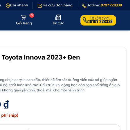
sản phẩm lỗi hoặc không đúng hình ảnh
Chi nhánh
Tra cứu đơn hàng
•
Giảm 50.000₫ phí vận chuyển 
Hotline:
0707 228338
0
TƯ VẤN NGAY
0707 228338
Giỏ hàng
Tin tức
 Toyota Innova 2023+ Đen
g nhựa acrylic cao cấp, thiết kế ôm sát đường viền cửa sổ giúp ngăn
ữ nội thất luôn khô ráo. Cấu trúc khí động học còn hạn chế tiếng ồn gió
 không gian yên tĩnh, thoải mái cho mọi hành trình.
 ₫
phí ship)