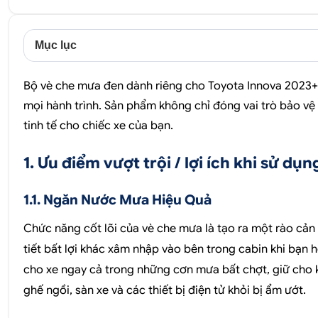
Mục lục
Bộ vè che mưa đen dành riêng cho Toyota Innova 2023+ l
mọi hành trình. Sản phẩm không chỉ đóng vai trò bảo v
tinh tế cho chiếc xe của bạn.
1. Ưu điểm vượt trội / lợi ích khi sử dụn
1.1. Ngăn Nước Mưa Hiệu Quả
Chức năng cốt lõi của vè che mưa là tạo ra một rào cản
tiết bất lợi khác xâm nhập vào bên trong cabin khi bạn
cho xe ngay cả trong những cơn mưa bất chợt, giữ cho kh
ghế ngồi, sàn xe và các thiết bị điện tử khỏi bị ẩm ướt.