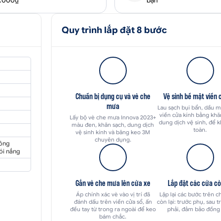
0.000₫
bạn
Quy trình lắp đặt 8 bước
Chuẩn bị dụng cụ và vè che
Vệ sinh bề mặt viền 
mưa
Lau sạch bụi bẩn, dầu 
viền cửa kính bằng kh
Lấy bộ vè che mưa Innova 2023+
dung dịch vệ sinh, để 
màu đen, khăn sạch, dung dịch
toàn.
vệ sinh kính và băng keo 3M
chuyên dụng.
hông
ói nắng
Gắn vè che mưa lên cửa xe
Lắp đặt các cửa cò
Áp chính xác vè vào vị trí đã
Lặp lại các bước trên c
đánh dấu trên viền cửa sổ, ấn
còn lại: trước phụ, sau tr
đều tay từ trong ra ngoài để keo
phải, đảm bảo đồng
bám chắc.