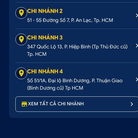
Giá cạnh tranh nhất thị trường, nhiều ưu đãi hấp dẫn
CHI NHÁNH 2
Có mặt ở nhiều chi nhánh tại TP.HCM và Bình Dương 
51 - 55 Đường Số 7, P. An Lạc, Tp. HCM
CHI NHÁNH 3
Ô Tô Hoàng Kim - Địa chỉ cung cấp dịch vụ và 
347 Quốc Lộ 13, P. Hiệp Bình (Tp Thủ Đức cũ)
Tp. HCM
Liên hệ ngay để đặt lịch lắp đặt hôm nay!
CHI NHÁNH 4
Hotline:
0707 228 338
Số 51/1A, Đại lộ Bình Dương, P. Thuận Giao
Các chi nhánh Ô Tô Hoàng Kim:
(Bình Dương cũ) Tp HCM
Chi nhánh 1: 52 - 58 Đường số 1, P. Bình Trị Đông B, 
XEM TẤT CẢ CHI NHÁNH
Chi nhánh 2: 51 - 55 Đường Số 7, P. An Lạc A, Q. Bìn
Chi nhánh 3: 347 Quốc Lộ 13, P. Hiệp Bình Phước, Q
Chi nhánh 4: Số 51/1A, Đại lộ Bình Dương, P. Thuận 