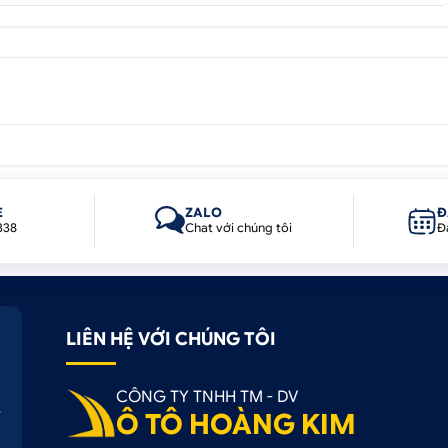
 còn có khả năng làm dịu bớt ánh nắng mặt trời chiếu trực
 trong xe.
 ra tiếng ồn khó chịu từ luồng gió. Thiết kế khí động học của
 tạo ra một không gian yên tĩnh hơn, giúp cuộc trò chuyện
E
ZALO
Đ
338
Chat với chúng tôi
Đ
 Vè Che Mưa Toyota Innova 2023+ Đen
g nghệ giải trí, an toàn cho ô tô với cam kết:
LIÊN HỆ VỚI CHÚNG TÔI
CÔNG TY TNHH TM - DV
 hệ thống zin
Ô TÔ HOÀNG KIM