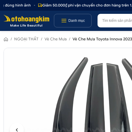
 đúng hình ảnh
•
Giảm 50.000₫ phí vận chuyển cho đơn hàng trên 1.00
Danh mục
Make Life Beautiful
/
NGOẠI THẤT
/
Vè Che Mưa
/
Vè Che Mưa Toyota Innova 202