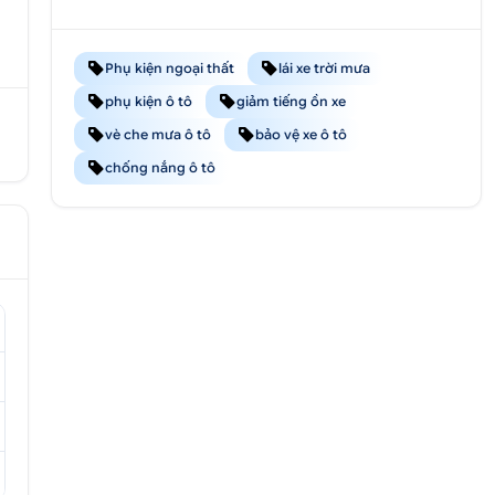
Phụ kiện ngoại thất
lái xe trời mưa
phụ kiện ô tô
giảm tiếng ồn xe
vè che mưa ô tô
bảo vệ xe ô tô
chống nắng ô tô