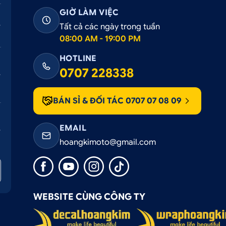
GIỜ LÀM VIỆC
.
Tất cả các ngày trong tuần
để thuận tiện di chuyển
08:00 AM - 19:00 PM
HOTLINE
0707 228338
phụ kiện nâng cấp nội ngoại thất ô tô chuyên nghiệp
BÁN SỈ & ĐỐI TÁC 0707 07 08 09
EMAIL
hoangkimoto@gmail.com
Q. Bình Tân, Tp. HCM
h Tân, Tp. HCM
WEBSITE CÙNG CÔNG TY
. Thủ Đức, Tp. HCM
Giao. TP. Thuận An, Bình Dương