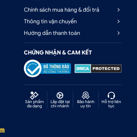
Chính sách mua hàng & đổi trả
Thông tin vận chuyển
Hướng dẫn thanh toán
CHỨNG NHẬN & CAM KẾT
Sản phẩm
Lắp đặt tại
Bảo hành
Hỗ trợ liên
đa dạng
chi nhánh
uy tín
tục