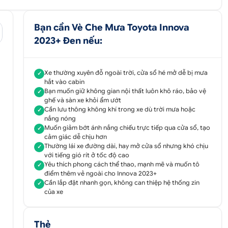
Bạn cần Vè Che Mưa Toyota Innova
2023+ Đen nếu:
Xe thường xuyên đỗ ngoài trời, cửa sổ hé mở dễ bị mưa
✓
hắt vào cabin
Bạn muốn giữ không gian nội thất luôn khô ráo, bảo vệ
✓
ghế và sàn xe khỏi ẩm ướt
Cần lưu thông không khí trong xe dù trời mưa hoặc
✓
nắng nóng
Muốn giảm bớt ánh nắng chiếu trực tiếp qua cửa sổ, tạo
✓
cảm giác dễ chịu hơn
Thường lái xe đường dài, hay mở cửa sổ nhưng khó chịu
✓
với tiếng gió rít ở tốc độ cao
i
Yêu thích phong cách thể thao, mạnh mẽ và muốn tô
✓
điểm thêm vẻ ngoài cho Innova 2023+
Cần lắp đặt nhanh gọn, không can thiệp hệ thống zin
✓
của xe
Thẻ