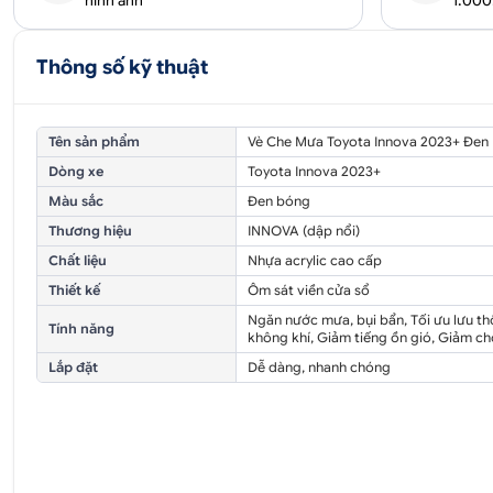
hình ảnh
1.00
Thông số kỹ thuật
Tên sản phẩm
Vè Che Mưa Toyota Innova 2023+ Đen
Dòng xe
Toyota Innova 2023+
Màu sắc
Đen bóng
Thương hiệu
INNOVA (dập nổi)
Chất liệu
Nhựa acrylic cao cấp
Thiết kế
Ôm sát viền cửa sổ
Ngăn nước mưa, bụi bẩn, Tối ưu lưu t
Tính năng
không khí, Giảm tiếng ồn gió, Giảm ch
Lắp đặt
Dễ dàng, nhanh chóng