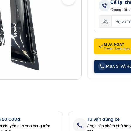
Để lại th
Chúng tôi sẽ
MUA NGAY
Thanh toán ngay
MUA SỈ VÀ H
 50.000₫
Tư vấn đúng xe
ận chuyển cho đơn hàng trên
Chọn sản phẩm phù hợp