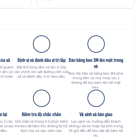
cửa sổ
Định vị và đánh dấu vị trí lắp
Dán băng keo 3M lên mặt trong
vè
mỡ quanh
Đặt thử từng tấm vè lên 4 cửa,
ăn ẩm và
căn chỉnh ôm sát đường viền cửa
Bóc lớp bảo vệ băng keo 3M phía
khô hoàn
sổ và đánh dấu vị trí keo dán.
trong tấm vè che mưa, lưu ý
không để bụi bám lên bề mặt
keo.
n lại
Kiểm tra độ chắc chắn
Vệ sinh và bàn giao
ho 3 cửa
Giữ chặt vè trong 2-3 phút, kiểm
Lau sạch vè, hướng dẫn khách
ái và sau
tra keo đã bám kín, không bị hở,
không rửa xe hoặc hạ kính trong
 đều.
lệch hay xô dọc viền cửa.
24 giờ đầu để keo đạt độ bám tối
ưu.