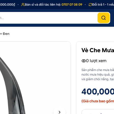
0.000₫
•
Bán sỉ và đối tác liên hệ:
0707 07 08 09
•
Đổi trả 1 - 1 nếu 
3+ Đen
Vè Che Mưa
0
lượt xem
Sản phẩm che mưa bằn
nước mưa hiệu quả, gi
và giảm chói nắng, tạo
400,000
(Giá chưa bao gồm 