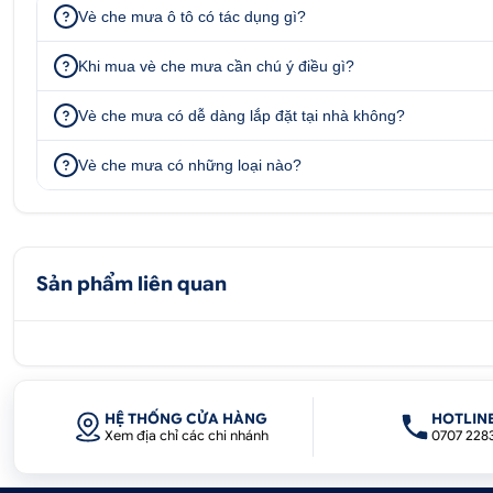
Vè che mưa ô tô có tác dụng gì?
- Làm giảm nhiệt khi trời nắng gắt cho bạn cảm giác dễ 
- Giảm tiếng ồn của gió đáng kể.
Khi mua vè che mưa cần chú ý điều gì?
- Phụ kiện thiết kế chuẩn form giúp tôn lên vẻ đẹp mạn
Vè che mưa Fadil viền inox được nhập khẩu trực tiếp 100
Vè che mưa có dễ dàng lắp đặt tại nhà không?
trường. Ship COD toàn quốc, 1 đổi 1 do lỗi kỹ thuật, hỗ 
Vè che mưa có những loại nào?
Tư vấn - H
0707
Sản phẩm liên quan
Địa chỉ:
52 - 58 Đường số 1, P
51 - 55 Đường số 7, P.
347 Quốc lộ 13, P. Hiệp 
HỆ THỐNG CỬA HÀNG
HOTLIN
Xem địa chỉ các chi nhánh
0707 228
51/1A Đại lộ Bình Dương, KP.Bình 