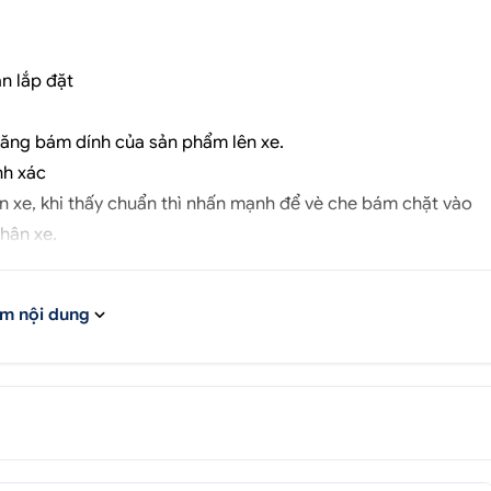
ẫn lắp đặt
 năng bám dính của sản phẩm lên xe.
nh xác
ân xe, khi thấy chuẩn thì nhấn mạnh để vè che bám chặt vào
hân xe.
n hiện đại, bằng chất liệu nhựa cao cấp, độ bền cao, chịu
 lau chùi đảm bảo bền đẹp theo thời gian. Phụ kiện được thiết
m nội dung
ẽ ôm sát phần kính trên cửa xe.
trong xe khi bạn mở hé cửa để tận hưởng không khí trong
 ngoài văng vào trong xe, đảm bảo an toàn cho người ngồi