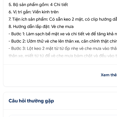
5. Bộ sản phẩm gồm: 4 Chi tiết
6. Vị trí gắn: Viền kính trên
7. Tiện ích sản phẩm: Có sẵn keo 2 mặt, có clip hướng d
8. Hướng dẫn lắp đặt: Vè che mưa
- Bước 1: Làm sạch bề mặt xe và chi tiết vè để tăng khả
- Bước 2: Ướm thử vè che lên thân xe, căn chỉnh thật chí
- Bước 3: Lột keo 2 mặt từ từ ốp nhẹ vè che mưa vào th
thân xe, miết từ từ để vè che mưa bám chặt và đều vào t
Vè che mưa Fadil viền inox được sản xuất trên dây chuyề
được tác động của thời tiết, chịu va đập tốt, dễ vệ sinh
Xem thê
kế chuẩn form xe Faldi đời 2019 - 2020 nên khi lắp đặt s
Tác dụng vè che mưa Faldi:
- Vè che mưa có tác dụng ngăn nước mưa văng vào bên 
lành.
Câu hỏi thường gặp
- Giúp làm lệch góc gió, tránh bụi bặm, mảnh vỡ từ bên
bên trong.