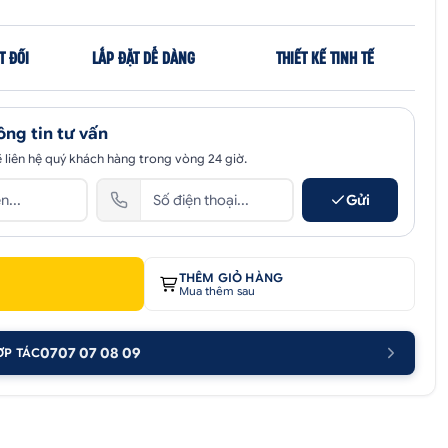
T ĐỐI
LẮP ĐẶT DỄ DÀNG
THIẾT KẾ TINH TẾ
ông tin tư vấn
 liên hệ quý khách hàng trong vòng 24 giờ.
Gửi
THÊM GIỎ HÀNG
Mua thêm sau
0707 07 08 09
ỢP TÁC