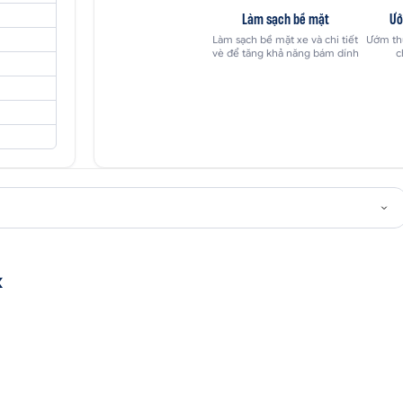
Làm sạch bề mặt
Ướ
Làm sạch bề mặt xe và chi tiết
Ướm thử
vè để tăng khả năng bám dính
c
x