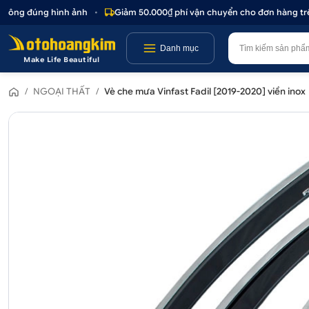
hông đúng hình ảnh
•
Giảm 50.000₫ phí vận chuyển cho đơn hàng trên 
Danh mục
Make Life Beautiful
/
NGOẠI THẤT
/
Vè che mưa Vinfast Fadil [2019-2020] viền inox