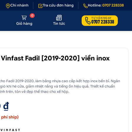
 nếu sản phẩm lỗi hoặc không đúng hình ảnh
Chi nhánh
Tra cứu đơn hàng
•
Giảm 50.000₫ phí vận chu
Hotline:
0707 228338
0
TƯ VẤN NGAY
0707 228338
Giỏ hàng
Tin tức
Vinfast Fadil [2019-2020] viền inox
cho Fadil 2019-2020, làm bằng nhựa cao cấp kết hợp inox bền bỉ. Ngăn
gió khi hé cửa, giảm nhiệt nắng và tiếng ồn hiệu quả. Thiết kế chuẩn
ính trên, tôn vẻ đẹp thể thao cho xế hộp.
 ₫
phí ship)