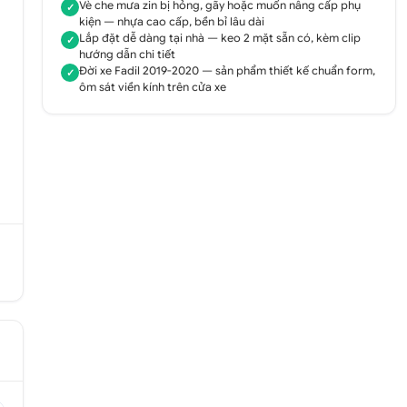
Vè che mưa zin bị hỏng, gãy hoặc muốn nâng cấp phụ
✓
kiện — nhựa cao cấp, bền bỉ lâu dài
Lắp đặt dễ dàng tại nhà — keo 2 mặt sẵn có, kèm clip
✓
hướng dẫn chi tiết
Đời xe Fadil 2019-2020 — sản phẩm thiết kế chuẩn form,
✓
ôm sát viền kính trên cửa xe