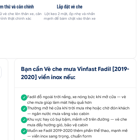
m thử và căn chỉnh
Lắp đặt vè che
 vè che lên thân xe, căn
Lột keo 2 mặt, ốp nhẹ và nhấn
hỉnh thật chính xác
mạnh để bám chặt vào thân xe
Bạn cần Vè che mưa Vinfast Fadil [2019-
2020] viền inox nếu:
Fadil đỗ ngoài trời nắng, xe nóng bức khi mở cửa — vè
✓
che mưa giúp làm mát hiệu quả hơn
Thường mở hé cửa khi trời mưa nhẹ hoặc chờ đón khách
✓
— ngăn nước mưa văng vào cabin
Khu vực hay có bụi bặm, mảnh vỡ trên đường — vè che
✓
mưa đẩy hướng gió, bảo vệ cabin
Muốn xe Fadil 2019-2020 thêm phần thể thao, mạnh mẽ
✓
— viền inox sang trọng, chuẩn form