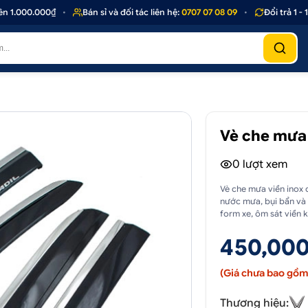
1.000.000₫
•
Bán sỉ và đối tác liên hệ:
0707 07 08 09
•
Đổi trả 1 - 1
Vè che mưa 
0
lượt xem
Vè che mưa viền inox 
nước mưa, bụi bẩn và 
form xe, ôm sát viền k
450,000
(Giá chưa bao gồm 
Thương hiệu: