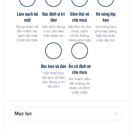
Làm sạch bề
Xác định vị trí
Ướm thử vè
Hơ nóng lớp
mặt
dán
che mưa
keo
Dùng khăn vải
Xác định đúng
Đặt thử vè che
Hơ nóng keo
ẩm mềm lau
vị trí cần dán
mưa, canh
phía sau bằng
sạch bề mặt
trên thân xe
chỉnh thẳng
bật lửa hoặc
trước khi dán
hàng phù hợp
máy sấy tóc
Bóc keo và dán
Ấn cố định vè
che mưa
Cẩn thận bóc
lớp keo và dán
Ấn mạnh đều
vào đúng vị trí
để miếng vè
đã ướm
được cố định
chắc chắn
Mục lục