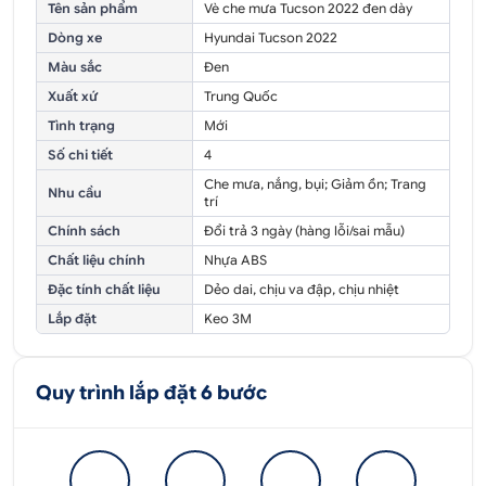
Tên sản phẩm
Vè che mưa Tucson 2022 đen dày
Dòng xe
Hyundai Tucson 2022
Màu sắc
Đen
Xuất xứ
Trung Quốc
Tình trạng
Mới
Số chi tiết
4
Che mưa, nắng, bụi; Giảm ồn; Trang
Nhu cầu
trí
Chính sách
Đổi trả 3 ngày (hàng lỗi/sai mẫu)
Chất liệu chính
Nhựa ABS
Đặc tính chất liệu
Dẻo dai, chịu va đập, chịu nhiệt
Lắp đặt
Keo 3M
Quy trình lắp đặt 6 bước