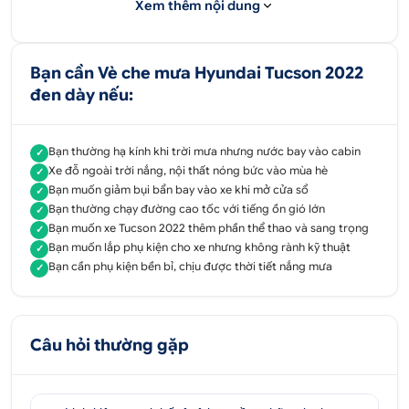
Bên cạnh tác dụng chính trên,
vè che mưa Tucson
Xem thêm nội dung
2022 đen dày
còn giúp:
Che nắng, tránh nóng, giảm nhiệt: Vè che mưa
Bạn cần Vè che mưa Hyundai Tucson 2022
đen dày Sonet giúp hạn chế được một phần
đen dày nếu:
nhiệt lượng và bức xạ từ mặt trời chiếu vào xe
cũng như người ngồi trong xe
Bạn thường hạ kính khi trời mưa nhưng nước bay vào cabin
✓
Giảm bụi bẩn: Việc thay đổi hướng gió tránh
Xe đỗ ngoài trời nắng, nội thất nóng bức vào mùa hè
✓
bụi bẩn từ bên ngoài bay ào xe nếu hạ kính
Bạn muốn giảm bụi bẩn bay vào xe khi mở cửa sổ
✓
Bạn thường chạy đường cao tốc với tiếng ồn gió lớn
✓
Giảm ồn: Khi chạy xe tốc độ cao, vè che mưa
Bạn muốn xe Tucson 2022 thêm phần thể thao và sang trọng
✓
đen dày Sonet còn giúp giảm được tiếng ồn
Bạn muốn lắp phụ kiện cho xe nhưng không rành kỹ thuật
✓
của gió
Bạn cần phụ kiện bền bỉ, chịu được thời tiết nắng mưa
✓
Tăng nét thẩm mỹ tạo cảm giác thời thượng,
sang trọng hơn, thể thao hơn.
Câu hỏi thường gặp
Vè che mưa Tucson 2022 đen dày chất liệu
nhựa ABS
Vè che mưa Tucson 2022 đen dày
được làm từ