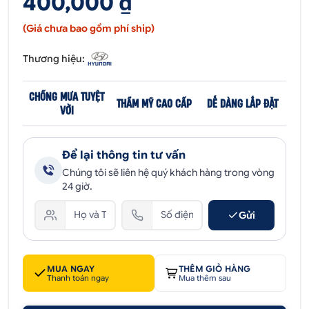
400,000 ₫
(Giá chưa bao gồm phí ship)
Thương hiệu:
CHỐNG MƯA TUYỆT
THẨM MỸ CAO CẤP
DỄ DÀNG LẮP ĐẶT
VỜI
Để lại thông tin tư vấn
Chúng tôi sẽ liên hệ quý khách hàng trong vòng
24 giờ.
Gửi
MUA NGAY
THÊM GIỎ HÀNG
Thanh toán ngay
Mua thêm sau