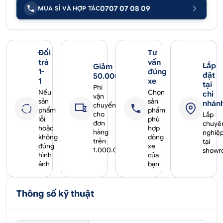
0707 07 08 09
MUA SỈ VÀ HỢP TÁC
Đổi
Tư
trả
vấn
Lắp
Giảm
1-
đúng
đặt
50.000₫
1
xe
tại
Phí
Nếu
Chọn
chi
vận
sản
sản
nhán
chuyển
phẩm
phẩm
cho
Lắp
lỗi
phù
đơn
chuyê
hoặc
hợp
hàng
nghiệ
không
dòng
trên
tại
đúng
xe
1.000.000₫
showr
hình
của
ảnh
bạn
Thông số kỹ thuật