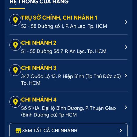
HỆ THỐNG CỬA HÀNG
đã ướm ban đầu
Bước 7: Ấn mạnh đều để miếng vè che mưa được
TRỤ SỞ CHÍNH, CHI NHÁNH 1
cố định chắc chắn
52 - 58 Đường số 1, P. An Lạc, Tp. HCM
Chính sách bảo hành sản phẩm
CHI NHÁNH 2
- Ô tô Hoàng Kim sẽ giải quyết đổi trả hàng lỗi,
51 - 55 Đường Số 7, P. An Lạc, Tp. HCM
hàng giao sai mẫu trong vòng
3 ngày
làm việc (kể
từ khi Khách Hàng nhận được hàng).
CHI NHÁNH 3
- Riêng đối với sản phẩm lỗi bong keo/keo không
347 Quốc Lộ 13, P. Hiệp Bình (Tp Thủ Đức cũ)
bám, Khách Hàng vui lòng liên hệ đến
Hotline 0707
Tp. HCM
228 338
để được nhân viên hỗ trợ sớm nhất.
Lưu ý:
Khách Hàng vui lòng quay video khi mở gói
CHI NHÁNH 4
sản phẩm để hỗ trợ quá trình giải quyết bảo hành
Số 51/1A, Đại lộ Bình Dương, P. Thuận Giao
sản phẩm được thuận tiện hơn.
(Bình Dương cũ) Tp HCM
XEM TẤT CẢ CHI NHÁNH