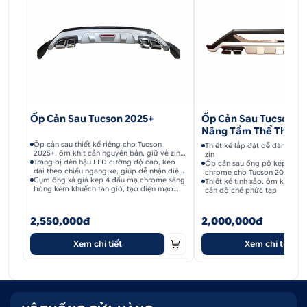
dưới đây:
Bước 1: Cần lựa chọn
vè che mưa
đúng dòng xe, đời xe
Bước 4: Làm sạch bề mặt trước khi dán bằng khăn
vải ẩm mềm (Dùng khăn vải mềm để tránh tình
Ốp Cản Sau Tucson 2025+
Ốp Cản Sau Tucson 20
Nâng Tầm Thể Thao, 
trạng trầy xước lớp sơn “zin” giúp miếng vè được
Trọng
Ốp cản sau thiết kế riêng cho Tucson
Thiết kế lắp đặt dễ dàng, k
kết dính chặt hơn)
2025+, ôm khít cản nguyên bản, giữ vẻ zin
zin
nhưng thêm cá tính.
Trang bị đèn hậu LED cường độ cao, kéo
Ốp cản sau ống pô kép thể t
dài theo chiều ngang xe, giúp dễ nhận diện
chrome cho Tucson 2022+
Bước 2: Xác định đúng vị trí cần dán
ban đêm và khi thời tiết xấu.
Cụm ống xả giả kép 4 đầu mạ chrome sáng
Thiết kế tinh xảo, ôm khít cả
bóng kèm khuếch tán gió, tạo diện mạo
cần độ chế phức tạp
mạnh mẽ và năng động.
Bước 3: Ướm thử vè che mưa vào vị trí cần dán,
canh chỉnh thẳng hàng cho phù hợp (Không tháo
2,550,000đ
2,000,000đ
lớp keo phía sau khi ướm)
Xem chi tiết
Xem chi tiết
Bước 5: Tiến hành hơ nóng keo phía sau bằng bật
lửa hoặc máy sấy tóc
Bước 6: Cẩn thận bóc lớp keo và dán vào đúng vị trí