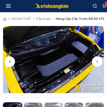
/
NGOẠI THẤT
/
Cốp trước
/
Nâng Cấp Cốp Trước Để Đồ VF3