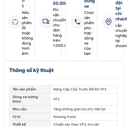
1-
đúng
đặt
50.000₫
1
xe
tại
Phí
Nếu
Chọn
chi
vận
sản
sản
nhán
chuyển
phẩm
phẩm
cho
Lắp
lỗi
phù
đơn
chuyê
hoặc
hợp
hàng
nghiệ
không
dòng
trên
tại
đúng
xe
1.000.000₫
showr
hình
của
ảnh
bạn
Thông số kỹ thuật
Tên sản phẩm
Nâng Cấp Cốp Trước Để Đồ VF3
Dòng xe tương
VF3
thích
Nhu cầu
Tăng không gian lưu trữ, tiện lợi
Vị trí
Khoang trước
Thiết kế
Chuẩn xác theo VF3, ôm sát