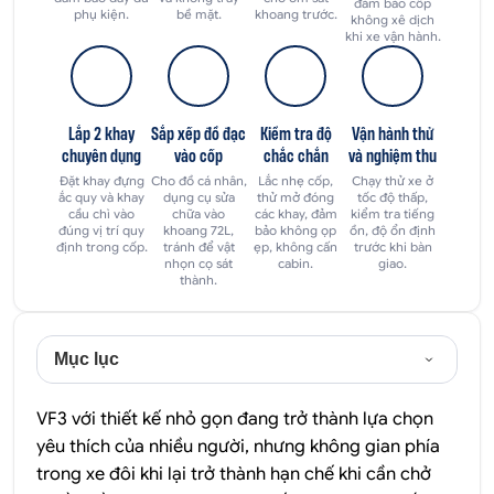
đảm bảo cốp
phụ kiện.
bề mặt.
khoang trước.
không xê dịch
khi xe vận hành.
Lắp 2 khay
Sắp xếp đồ đạc
Kiểm tra độ
Vận hành thử
chuyên dụng
vào cốp
chắc chắn
và nghiệm thu
Đặt khay đựng
Cho đồ cá nhân,
Lắc nhẹ cốp,
Chạy thử xe ở
ắc quy và khay
dụng cụ sửa
thử mở đóng
tốc độ thấp,
cầu chì vào
chữa vào
các khay, đảm
kiểm tra tiếng
đúng vị trí quy
khoang 72L,
bảo không ọp
ồn, độ ổn định
định trong cốp.
tránh để vật
ẹp, không cấn
trước khi bàn
nhọn cọ sát
cabin.
giao.
thành.
Mục lục
VF3 với thiết kế nhỏ gọn đang trở thành lựa chọn
yêu thích của nhiều người, nhưng không gian phía
trong xe đôi khi lại trở thành hạn chế khi cần chở