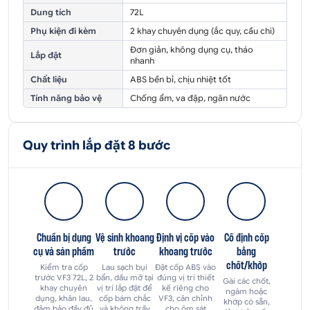
Dung tích
72L
Phụ kiện đi kèm
2 khay chuyên dụng (ắc quy, cầu chì)
Đơn giản, không dụng cụ, tháo
Lắp đặt
nhanh
Chất liệu
ABS bền bỉ, chịu nhiệt tốt
Tính năng bảo vệ
Chống ẩm, va đập, ngăn nước
Quy trình lắp đặt 8 bước
Chuẩn bị dụng
Vệ sinh khoang
Định vị cốp vào
Cố định cốp
cụ và sản phẩm
trước
khoang trước
bằng
chốt/khớp
Kiểm tra cốp
Lau sạch bụi
Đặt cốp ABS vào
trước VF3 72L, 2
bẩn, dầu mỡ tại
đúng vị trí thiết
Gài các chốt,
khay chuyên
vị trí lắp đặt để
kế riêng cho
ngàm hoặc
dụng, khăn lau,
cốp bám chắc
VF3, căn chỉnh
khớp có sẵn,
đảm bảo đầy đủ
và không trầy
cho ôm sát