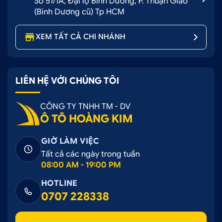
Số 51/1A, Đại lộ Bình Dương, P. Thuận Giao
(Bình Dương cũ) Tp HCM
XEM TẤT CẢ CHI NHÁNH
LIÊN HỆ VỚI CHÚNG TÔI
CÔNG TY TNHH TM - DV
Ô TÔ HOÀNG KIM
GIỜ LÀM VIỆC
Tất cả các ngày trong tuần
08:00 AM - 19:00 PM
HOTLINE
0707 228338