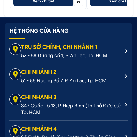
Xem chi tiết
Xem chi tiết
0707 228 338
CÁCH 2: MUA HÀNG TRÊN WEBSITE:
OTOHOANGKIM.COM
HỆ THỐNG CỬA HÀNG
CÁCH 3: MUA HÀNG TRỰC TIẾP TẠI CỬA
HÀNG.
TRỤ SỞ CHÍNH, CHI NHÁNH 1
52 - 58 Đường số 1, P. An Lạc, Tp. HCM
CHI NHÁNH 2
51 - 55 Đường Số 7, P. An Lạc, Tp. HCM
CHI NHÁNH 3
347 Quốc Lộ 13, P. Hiệp Bình (Tp Thủ Đức cũ)
Tp. HCM
CHI NHÁNH 4