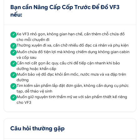
các vật dụng sửa chữa quan trọng trong
Bạn cần Nâng Cấp Cốp Trước Để Đồ VF3
trường hợp khẩn cấp.
nếu:
Cốp để đồ được thiết kế với cơ chế lắp đặt đơn
giản, không cần dụng cụ phức tạp, cho phép
Xe VF3 nhỏ gọn, không gian hạn chế, cần thêm chỗ chứa đồ
✓
tháo gỡ nhanh chóng khi cần vệ sinh
cho mỗi chuyến đi
Thường xuyên đi xa, cần chở nhiều đồ đạc cá nhân và phụ kiện
✓
Sử dụng chất liệu ABS bền bỉ, chịu nhiệt tốt,
Muốn chứa đồ tiện lợi mà không chiếm dụng không gian cabin
✓
cốp để đồ đảm bảo độ bền vượt trội.
và cốp sau
Cần nơi cất gọn ắc quy, cầu chì để tiếp cận nhanh khi bảo
✓
dưỡng hoặc khẩn cấp
Muốn bảo vệ đồ đạc khỏi ẩm mốc, nước mưa và va đập trên
2. Lợi ích khi nâng cấp cốp để đồ VF3
✓
đường
Tìm kiếm sản phẩm lắp đặt đơn giản, không cần dụng cụ phức
✓
Dựa trên những đặc điểm nổi bật của cốp để đồ
tạp, dễ tháo vệ sinh
VF3, việc nâng cấp này mang lại nhiều lợi ích thiết
Muốn giữ nguyên tính thẩm mỹ xe với sản phẩm thiết kế riêng
✓
thực, tối ưu hóa trải nghiệm sử dụng xe:
cho VF3
Tăng không gian lưu trữ hiệu quả
: Với dung
tích 72L, cốp để đồ chứa đựng thoải mái các
Câu hỏi thường gặp
vật dụng cần thiết như đồ cá nhân, dụng cụ sửa
chữa, hoặc phụ kiện đi xa, giải phóng không