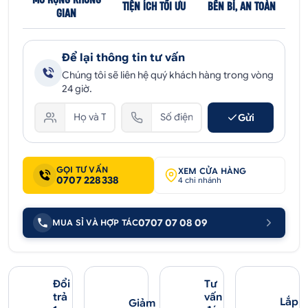
TIỆN ÍCH TỐI ƯU
BỀN BỈ, AN TOÀN
GIAN
Để lại thông tin tư vấn
Chúng tôi sẽ liên hệ quý khách hàng trong vòng
24 giờ.
Gửi
GỌI TƯ VẤN
XEM CỬA HÀNG
0707 228338
4 chi nhánh
0707 07 08 09
MUA SỈ VÀ HỢP TÁC
Đổi
Tư
trả
vấn
Lắp
Giảm