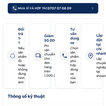
0707 07 08 09
MUA SỈ VÀ HỢP TÁC
Đổi
Tư
trả
vấn
Lắp
Giảm
1-
đúng
đặt
50.000₫
1
xe
tại
Phí
Nếu
Chọn
chi
vận
sản
sản
nhán
chuyển
phẩm
phẩm
cho
Lắp
lỗi
phù
đơn
chuyê
hoặc
hợp
hàng
nghiệ
không
dòng
trên
tại
đúng
xe
1.000.000₫
showr
hình
của
ảnh
bạn
Thông số kỹ thuật