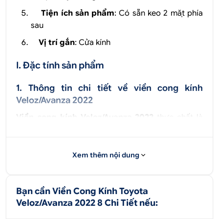
Tiện ích sản phẩm
: Có sẵn keo 2 mặt phía
sau
Vị trí gắn
: Cửa kính
I. Đặc tính sản phẩm
1. Thông tin chi tiết về viền cong kính
Veloz/Avanza 2022
Viền cong kính Veloz/Avanza 2022
thực chất là
những thanh dài được làm từ
chất liệu cao cấp
gắn
bên tại cửa kính mép dưới của mỗi kính xe, đem lại
cảm giác chắc chắn, sang trọng và đẳng cấp cho
Xem thêm nội dung
chiếc xe của bạn. Nẹp chân kính ô tô được thiết kế
dành riêng cho từng dòng xe nên vừa khít với kính
xe, không bị cong vênh khi lắp đặt.
Bạn cần Viền Cong Kính Toyota
Veloz/Avanza 2022 8 Chi Tiết nếu:
2. Ưu điểm khi lắp viền cong kính