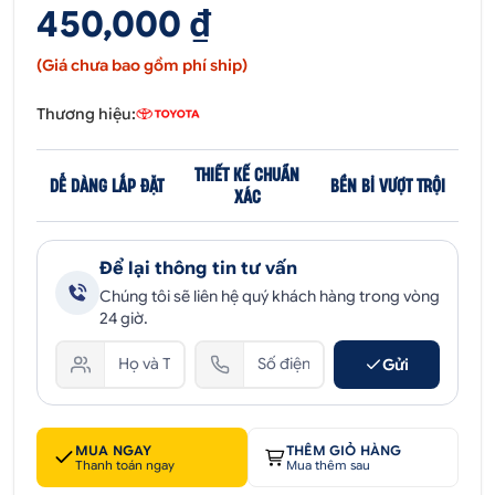
450,000 ₫
(Giá chưa bao gồm phí ship)
Thương hiệu:
THIẾT KẾ CHUẨN
DỄ DÀNG LẮP ĐẶT
BỀN BỈ VƯỢT TRỘI
XÁC
Để lại thông tin tư vấn
Chúng tôi sẽ liên hệ quý khách hàng trong vòng
24 giờ.
Gửi
MUA NGAY
THÊM GIỎ HÀNG
Thanh toán ngay
Mua thêm sau