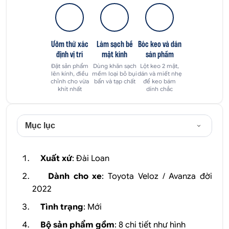
Ướm thử xác
Làm sạch bề
Bóc keo và dán
định vị trí
mặt kính
sản phẩm
Đặt sản phẩm
Dùng khăn sạch
Lột keo 2 mặt,
lên kính, điều
mềm loại bỏ bụi
dán và miết nhẹ
chỉnh cho vừa
bẩn và tạp chất
để keo bám
khít nhất
dính chắc
Mục lục
Xuất xứ
: Đài Loan
Dành cho xe
: Toyota Veloz / Avanza đời
2022
Tình trạng
: Mới
Bộ sản phẩm gồm
: 8 chi tiết như hình