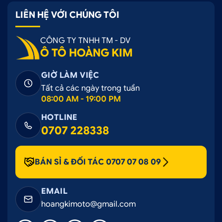
Quý khách có thể tham khảo tất cả các phụ kiện
LIÊN HỆ VỚI CHÚNG TÔI
của xe Toyota Veloz >>>
TẠI ĐÂY
<<<
Quý khách có thể tham khảo tất cả các phụ kiện
CÔNG TY TNHH TM - DV
của xe Toyota Avanza >>>
TẠI ĐÂY
<<<
Ô TÔ HOÀNG KIM
GIỜ LÀM VIỆC
Tất cả các ngày trong tuần
08:00 AM - 19:00 PM
HOTLINE
0707 228338
BÁN SỈ & ĐỐI TÁC 0707 07 08 09
EMAIL
hoangkimoto@gmail.com