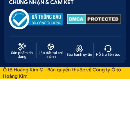
CHỨNG NHẬN & CAM KẾT
Sản phẩm đa
Lắp đặt tại chi
Bảo hành uy tín
Hỗ trợ liên tục
dạng
nhánh
Ô tô Hoàng Kim © - Bản quyền thuộc về Công ty Ô tô
Hoàng Kim