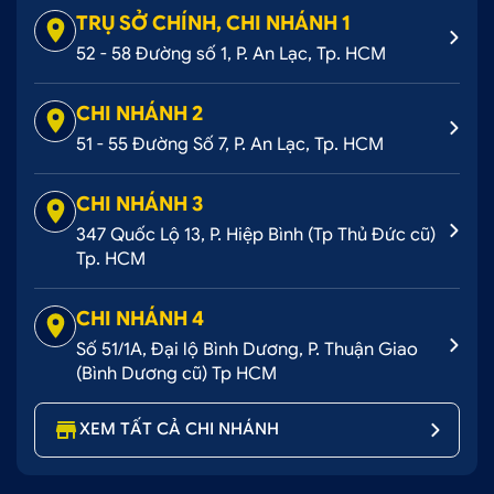
TRỤ SỞ CHÍNH, CHI NHÁNH 1
CÁCH 3: MUA HÀNG TRỰC TIẾP TẠI CỬA
52 - 58 Đường số 1, P. An Lạc, Tp. HCM
HÀNG
CHI NHÁNH 2
51 - 55 Đường Số 7, P. An Lạc, Tp. HCM
CHI NHÁNH 3
347 Quốc Lộ 13, P. Hiệp Bình (Tp Thủ Đức cũ)
Tp. HCM
CHI NHÁNH 4
Số 51/1A, Đại lộ Bình Dương, P. Thuận Giao
(Bình Dương cũ) Tp HCM
XEM TẤT CẢ CHI NHÁNH
Ô tô Hoàng Kim - Địa chỉ chuyên trang trí nội ngoại
thất xe Toyota