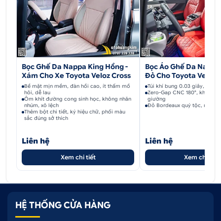
-
Tránh rửa xe, để xe hay đi xe dưới trời mưa
trong vòng 2 – 3 ngày đầu sau khi lắp đặt sản phẩm
-
Nhiệt độ môi trường khuyến nghị trên 20 độ,
lắp vào mùa đông thì nên dùng máy sấy để sấy làm
nóng keo.
Bọc Ghế Da Nappa King Hồng -
Bọc Áo Ghế Da Nappa
Xám Cho Xe Toyota Veloz Cross
Đỏ Cho Toyota Veloz
Bề mặt mịn mềm, đàn hồi cao, ít thấm mồ
Túi khí bung 0.03 giây, bảo v
II. Địa chỉ mua viền cong kính Veloz/Avanza
hôi, dễ lau
Zero-Gap CNC 180°, khoang 
Ôm khít đường cong sinh học, không nhăn
giường
2022
nhúm, xô lệch
Đỏ Bordeaux quý tộc, nâng t
Thêm bột chi tiết, ký hiệu chữ, phối màu
sắc đúng sở thích
Ô tô Hoàng Kim chuyên phân phối
viền cong kính
Veloz/Avanza 2022
đẹp và giá tốt nhất. Để được
Liên hệ
Liên hệ
tư vấn và sản phẩm chính hãng, mọi người có thể
Xem chi tiết
Xem chi tiết
chọn 1 trong 3 cách sau:
CÁCH 1: ĐẶT HÀNG QUA SỐ HOTLINE:
0707 228 338
HỆ THỐNG CỬA HÀNG
CÁCH 2: MUA HÀNG TRÊN WEBSITE:
OTOHOANGKIM.COM