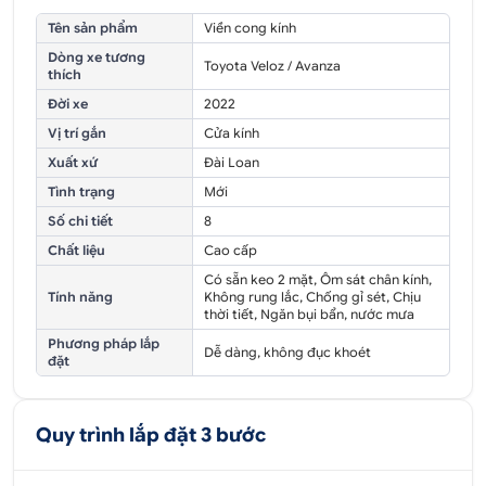
Tên sản phẩm
Viền cong kính
Dòng xe tương
Toyota Veloz / Avanza
thích
Đời xe
2022
Vị trí gắn
Cửa kính
Xuất xứ
Đài Loan
Tình trạng
Mới
Số chi tiết
8
Chất liệu
Cao cấp
Có sẵn keo 2 mặt, Ôm sát chân kính,
Tính năng
Không rung lắc, Chống gỉ sét, Chịu
thời tiết, Ngăn bụi bẩn, nước mưa
Phương pháp lắp
Dễ dàng, không đục khoét
đặt
Quy trình lắp đặt 3 bước