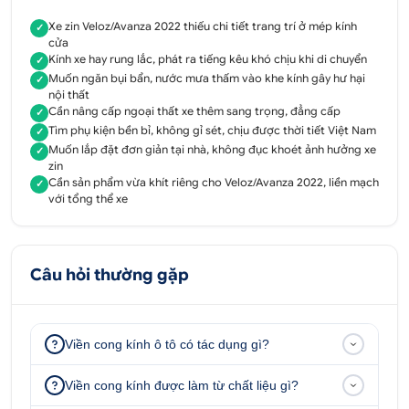
Veloz/Avanza 2022
Xe zin Veloz/Avanza 2022 thiếu chi tiết trang trí ở mép kính
✓
cửa
Viền cong kính Veloz/Avanza 2022
được làm ôm
Kính xe hay rung lắc, phát ra tiếng kêu khó chịu khi di chuyển
✓
sát chân kính ô tô tạo cảm giác chắc chắn, kính xe
Muốn ngăn bụi bẩn, nước mưa thấm vào khe kính gây hư hại
✓
nội thất
không bị rung lắc hay phát ra âm thanh khó chịu
Cần nâng cấp ngoại thất xe thêm sang trọng, đẳng cấp
✓
trong quá trình di chuyển. Được thiết kế dành riêng
Tìm phụ kiện bền bỉ, không gỉ sét, chịu được thời tiết Việt Nam
✓
cho xe
Veloz/Avanza 2022
nên các chi tiết vừa khít
Muốn lắp đặt đơn giản tại nhà, không đục khoét ảnh hưởng xe
✓
với phần chân kính nên rất liền mạch với tổng thể
zin
Cần sản phẩm vừa khít riêng cho Veloz/Avanza 2022, liền mạch
✓
của ô tô.
với tổng thể xe
Với chất liệu
cao cấp
, không bị gỉ sét, chịu được tác
động của điều kiện thời tiết, đảm bảo bền đẹp với
thời gian. Ngoài ra
, viền cong kính
còn ngăn được
Câu hỏi thường gặp
bụi bẩn, nước mưa thấm vào bên trong xe bảo vệ
nội thất của xế hộp.
Viền cong kính ô tô có tác dụng gì?
3. Hướng dẫn lắp đặt viền cong kính
Veloz/Avanza 2022 đơn giản
Viền cong kính được làm từ chất liệu gì?