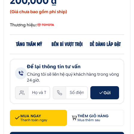
200,000 ₫
(Giá chưa bao gồm phí ship)
Thương hiệu:
TĂNG THẨM MỸ
BỀN BỈ VƯỢT TRỘI
DỄ DÀNG LẮP ĐẶT
Để lại thông tin tư vấn
Chúng tôi sẽ liên hệ quý khách hàng trong vòng
24 giờ.
Gửi
MUA NGAY
THÊM GIỎ HÀNG
Thanh toán ngay
Mua thêm sau