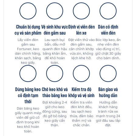
Chuẩn bị dụng
Vệ sinh khu vực
Định vị viền đèn
Dán cố định
cụ và sản phẩm
đèn gầm sau
lên xe
viền đèn
Lấy viền đèn
Lau sạch bụi
Đặt viền thử vào
Bóc lớp keo, ấn
gầm sau
bẩn, dầu mỡ
đèn gầm sau,
nhẹ viền đèn
Fortuner, keo
quanh đèn hậu
căn chỉnh khớp
vào đúng vị trí,
dán chính hãng,
bằng khăn ẩm,
vừa zin, không
giữ chặt 30 giây
khăn sạch, băng
để khô hoàn
lệch khe hở.
cho bám dính.
keo giấy.
toàn.
Dùng băng keo
Chờ keo khô và
Kiểm tra độ
Bàn giao và
cố định tạm
tháo băng keo
khớp và vệ sinh
hướng dẫn
thời
Đợi khoảng 2-4
Kiểm tra viền
Hướng dẫn
giờ cho keo
đèn khít đều,
khách hàng
Dán băng keo
đông cứng, sau
lau sạch keo
tránh rửa xe
giấy quanh mép
đó gỡ bỏ băng
thừa, đảm bảo
mạnh trong 24
viền để giữ cố
keo giấy cẩn
thẩm mỹ và
giờ đầu sau lắp
định trong khi
thận.
chắc chắn.
đặt.
keo khô hoàn
toàn.