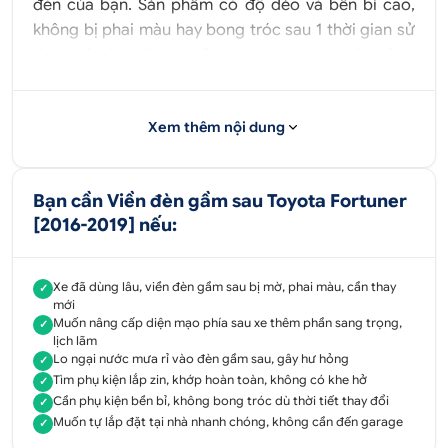
đèn của bạn. Sản phẩm có độ dẻo và bền bỉ cao,
không bị phai màu hay bong tróc sau 1 thời gian sử
dụng và chịu được những va chạm nhẹ mà không
làm ảnh hưởng đến xe
Viền đèn gầm sau Fortuner là một phụ kiện zin đi
Xem thêm nội dung
theo xe, có tỉ lệ khớp hoàn toàn với đèn, không có
khe hở. Việc lắp đặt viền đèn trước cũng vô cùng
dễ dàng và nhanh chóng, được cố định bằng loại
Bạn cần Viền đèn gầm sau Toyota Fortuner
keo chính hãng, bạn có thể tự lắp đặt tại nhà nhanh
[2016-2019] nếu:
chóng.
Tư vấn - Hỗ trợ sản phẩm
Xe đã dùng lâu, viền đèn gầm sau bị mờ, phai màu, cần thay
✓
0707 070 809
mới
Muốn nâng cấp diện mạo phía sau xe thêm phần sang trọng,
✓
lịch lãm
Địa chỉ:
52 - 58 Đường số 1, P.Bình Trị Đông B,
Lo ngại nước mưa rỉ vào đèn gầm sau, gây hư hỏng
✓
Q.Bình Tân, Tp.HCM
Tìm phụ kiện lắp zin, khớp hoàn toàn, không có khe hở
✓
Cần phụ kiện bền bỉ, không bong tróc dù thời tiết thay đổi
✓
51 - 55 Đường số 7, P.An Lạc A, Q.Bình Tân, Tp.HCM
Muốn tự lắp đặt tại nhà nhanh chóng, không cần đến garage
✓