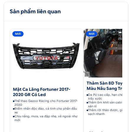
Sản phẩm liên quan
Mới
Mới
Thảm Sàn 8D Toyota F
Màu Nâu Sang Trọng
Mặt Ca Lăng Fortuner 2017-
2020 GR Có Led
Da PU cao cấp, hạn chế thấm
trầy xước
Thể thao Gazoo Racing cho Fortuner 2017-
Thảm ôm khít sàn cabin, ngăn
2020
sàn nỉ
Điểm nhấn độc đáo, cá tính cho phần đầu
Thảm rời tháo được, giũ bùn 
xe
sạch nhanh
Chịu nắng, mưa, va đập nhẹ, vẻ ngoài như
mới