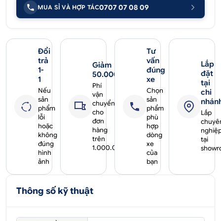
0707 07 08 09
MUA SỈ VÀ HỢP TÁC
Đổi
Tư
trả
vấn
Lắp
Giảm
1-
đúng
đặt
50.000₫
1
xe
tại
Phí
Nếu
Chọn
chi
vận
sản
sản
nhán
chuyển
phẩm
phẩm
cho
Lắp
lỗi
phù
đơn
chuyê
hoặc
hợp
hàng
nghiệ
không
dòng
trên
tại
đúng
xe
1.000.000₫
showr
hình
của
ảnh
bạn
Thông số kỹ thuật