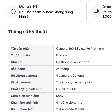
Đổi trả 1-1
Giảm
Nếu sản phẩm lỗi hoặc không đúng
Phí v
hình ảnh
1.00
Thông số kỹ thuật
Tên sản phẩm
Camera 360 Elliview V6 Premium
Thương hiệu
Elliview
Nhu cầu
Hệ thống quan sát ô tô
Bảo hành
24 tháng
Hệ thống camera
4 camera góc rộng
Vị trí camera
Trước, sau, hai bên gương
Chất lượng hình ảnh
Full HD 1080P
Cảm biến hình ảnh
Sony
Khả năng ghi hình
4 hướng đồng thời
Bộ nhớ lưu trữ
Thẻ nhớ đến 128GB