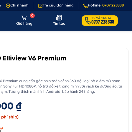
u sản phẩm lỗi hoặc không đúng hình ảnh
Chi nhánh
Tra cứu đơn hàng
•
Giảm 50.000₫ phí vận chuyể
Hotline:
0707 228338
0
TƯ VẤN NGAY
0707 228338
Giỏ hàng
Tin tức
 Elliview V6 Premium
V6 Premium cung cấp góc nhìn toàn cảnh 360 độ, loại bỏ điểm mù hoàn
ến Sony Full HD 1080P, hỗ trợ đỗ xe thông minh với vạch kẻ đường ảo, tự
chạm. Tương thích màn hình Android, bảo hành 24 tháng.
000 ₫
phí ship)