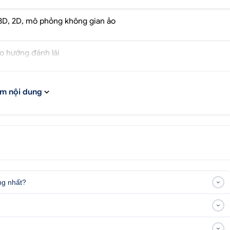
 3D, 2D, mô phỏng không gian ảo
o hướng đánh lái
 với màn hình Elliview, Zestech...
m nội dung
chế độ thông minh
ng nhất?
lliview V6 Premium