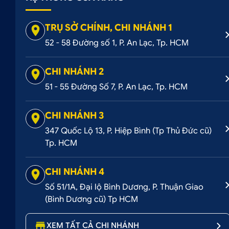
TRỤ SỞ CHÍNH, CHI NHÁNH 1
52 - 58 Đường số 1, P. An Lạc, Tp. HCM
CHI NHÁNH 2
51 - 55 Đường Số 7, P. An Lạc, Tp. HCM
CHI NHÁNH 3
347 Quốc Lộ 13, P. Hiệp Bình (Tp Thủ Đức cũ)
Tp. HCM
Camera 360 Elliview V6 Premium chính là khả nă
CHI NHÁNH 4
2.2. Hiển thị hình ảnh sắc nét, chân thực từng 
Số 51/1A, Đại lộ Bình Dương, P. Thuận Giao
Camera 360 Elliview V6 Premium được trang bị cảm biến
(Bình Dương cũ) Tp HCM
phân giải sắc nét, rõ ràng ngay cả trong điều kiện ánh 
quanh xe vào ban đêm hoặc trong hầm gửi xe.
XEM TẤT CẢ CHI NHÁNH