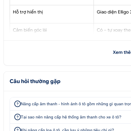
Hỗ trợ hiển thị
Giao diện Elligo
Cảm biến góc lái
Có – tự xoay the
Tích hợp với màn Android
Tương thích 100%
Xem thê
Ghi hình khi tắt máy
Có – tùy chỉnh 
Câu hỏi thường gặp
Bảo hành
24 tháng
Nâng cấp âm thanh - hình ảnh ô tô gồm những gì quan trọ
2. Tính năng nổi bật của camera 360 E
Tại sao nên nâng cấp hệ thống âm thanh cho xe ô tô?
2.1. Góc nhìn toàn cảnh, loại bỏ điểm mù
Khi nâng cấp loa ô tô, cần lưu ý những tiêu chí gì?