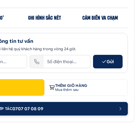
0°
GHI HÌNH SẮC NÉT
CẢM BIẾN VA CHẠM
ông tin tư vấn
 liên hệ quý khách hàng trong vòng 24 giờ.
Gửi
THÊM GIỎ HÀNG
Mua thêm sau
0707 07 08 09
ỢP TÁC