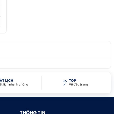
g
ể
ẶT LỊCH
TOP
ặt lịch nhanh chóng
Về đầu trang
THÔNG TIN