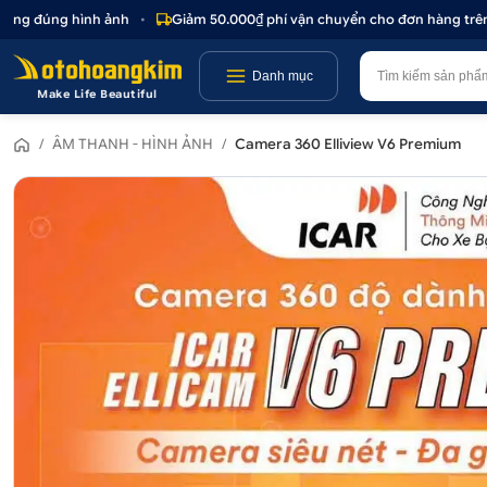
g đúng hình ảnh
•
Giảm 50.000₫ phí vận chuyển cho đơn hàng trên 1.0
Danh mục
Make Life Beautiful
/
ÂM THANH - HÌNH ẢNH
/
Camera 360 Elliview V6 Premium