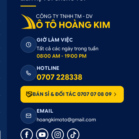
CÔNG TY TNHH TM - DV
Ô TÔ HOÀNG KIM
GIỜ LÀM VIỆC
Tất cả các ngày trong tuần
08:00 AM - 19:00 PM
HOTLINE
0707 228338
ng cung cấp hình ảnh toàn cảnh 360 độ xung quanh xe
BÁN SỈ & ĐỐI TÁC 0707 07 08 09
chi tiết
EMAIL
 hình ảnh chất lượng cao, cho phép ghi lại hình ảnh với đ
hoangkimoto@gmail.com
sáng yếu. Điều này hỗ trợ người lái nhìn rõ các chi tiết xun