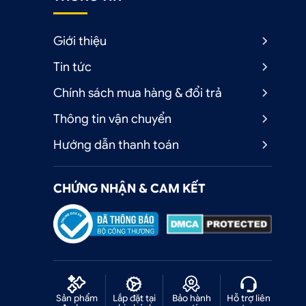
Giới thiệu
Tin tức
Chính sách mua hàng & đổi trả
Thông tin vận chuyển
Hướng dẫn thanh toán
CHỨNG NHẬN & CAM KẾT
ộ
g
Sản phẩm
Lắp đặt tại
Bảo hành
Hỗ trợ liên