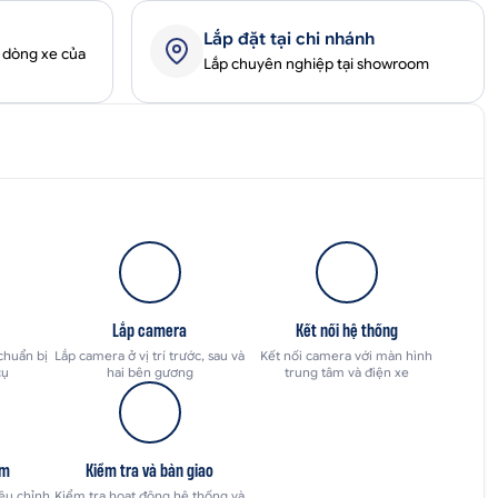
Lắp đặt tại chi nhánh
 dòng xe của
Lắp chuyên nghiệp tại showroom
Lắp camera
Kết nối hệ thống
chuẩn bị
Lắp camera ở vị trí trước, sau và
Kết nối camera với màn hình
cụ
hai bên gương
trung tâm và điện xe
ềm
Kiểm tra và bàn giao
ệu chỉnh
Kiểm tra hoạt động hệ thống và