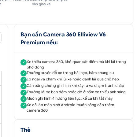
a
bàn giao xe
Bạn cần Camera 360 Elliview V6
Premium nếu:
Xe thiếu camera 360, khó quan sát điểm mù khi lái trong
✓
phố đông
Thường xuyên đỗ xe trong bãi hẹp, hầm chung cư
✓
Lo ngại va chạm khi lùi xe hoặc đánh lái qua chỗ hẹp
✓
Cần bằng chứng ghi hình khi xảy ra va chạm tranh chấp
✓
Thường lái xe ban đêm hoặc đỗ ở hầm xe thiếu ánh sáng
✓
Muốn ghi hình 4 hướng liên tục, kể cả khi tắt máy
✓
Xe đã lắp màn hình Android muốn nâng cấp thêm
✓
camera 360
Thẻ