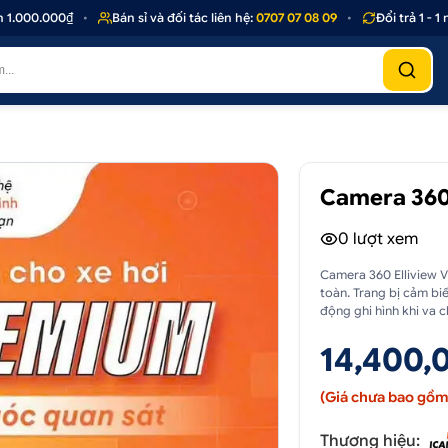
00.000₫
•
Bán sỉ và đối tác liên hệ:
0707 07 08 09
•
Đổi trả 1 - 1 nế
Camera 360
0
lượt xem
Camera 360 Elliview 
toàn. Trang bị cảm bi
động ghi hình khi va 
14,400,
(Giá chưa bao gồm 
Thương hiệu: