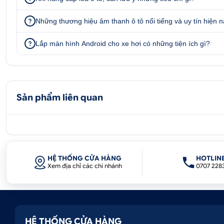
Điểm nổi bật nhất của Camera 360 Elliview V6 Premium
quanh xe. Nhờ hệ thống camera được lắp đặt ở phía trướ
Những thương hiệu âm thanh ô tô nổi tiếng và uy tín hiện 
dễ dàng quan sát mọi vật cản, người đi bộ hay phương 
Lắp màn hình Android cho xe hơi có những tiện ích gì?
Sản phẩm liên quan
HỆ THỐNG CỬA HÀNG
HOTLIN
Xem địa chỉ các chi nhánh
0707 228
HỆ THỐNG CỬA HÀNG