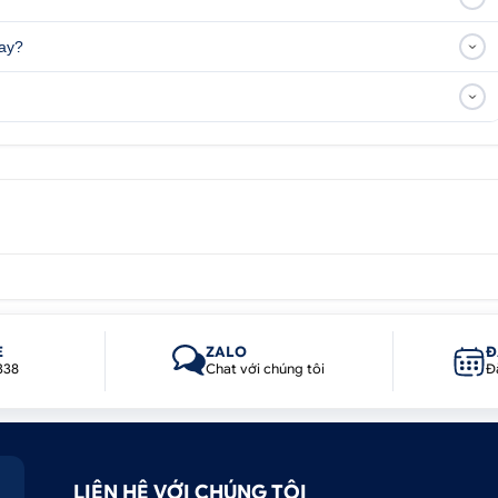
 chính là khả năng cung cấp hình ảnh toàn cảnh 360 độ xun
c, phía sau và hai bên gương chiếu hậu, giúp người lái có th
nay?
tiện khác, loại bỏ hoàn toàn những điểm mù nguy hiểm.
E
ZALO
Đ
338
Chat với chúng tôi
Đ
LIÊN HỆ VỚI CHÚNG TÔI