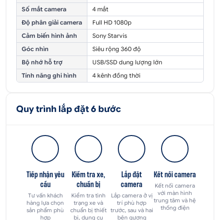
Số mắt camera
4 mắt
Độ phân giải camera
Full HD 1080p
Cảm biến hình ảnh
Sony Starvis
Góc nhìn
Siêu rộng 360 độ
Bộ nhớ hỗ trợ
USB/SSD dung lượng lớn
Tính năng ghi hình
4 kênh đồng thời
Quy trình lắp đặt 6 bước
Tiếp nhận yêu
Kiểm tra xe,
Lắp đặt
Kết nối camera
cầu
chuẩn bị
camera
Kết nối camera
với màn hình
Tư vấn khách
Kiểm tra tình
Lắp camera ở vị
trung tâm và hệ
hàng lựa chọn
trạng xe và
trí phù hợp
thống điện
sản phẩm phù
chuẩn bị thiết
trước, sau và hai
hợp
bị, dụng cụ
bên gương