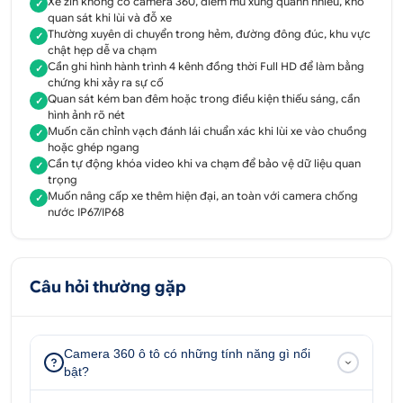
Xe zin không có camera 360, điểm mù xung quanh nhiều, khó
✓
quan sát khi lùi và đỗ xe
Bảo hành
24 tháng
Thường xuyên di chuyển trong hẻm, đường đông đúc, khu vực
✓
chật hẹp dễ va chạm
2. Ưu điểm vượt trội khi sử dụng Camera
Cần ghi hình hành trình 4 kênh đồng thời Full HD để làm bằng
✓
chứng khi xảy ra sự cố
360 Safeview Lux
Quan sát kém ban đêm hoặc trong điều kiện thiếu sáng, cần
✓
hình ảnh rõ nét
2.1. Tăng cường an toàn tối đa
Muốn căn chỉnh vạch đánh lái chuẩn xác khi lùi xe vào chuồng
✓
hoặc ghép ngang
Hệ thống camera 360 Safeview Lux loại bỏ hoàn
Cần tự động khóa video khi va chạm để bảo vệ dữ liệu quan
✓
trọng
toàn các điểm mù xung quanh xe, giúp người lái dễ
Muốn nâng cấp xe thêm hiện đại, an toàn với camera chống
✓
dàng quan sát mọi chướng ngại vật. Điều này đặc
nước IP67/IP68
biệt quan trọng khi di chuyển trong khu vực đông
đúc, đường hẹp hay lùi/đỗ xe, giảm thiểu đáng kể
nguy cơ va chạm, trầy xước không đáng có, bảo vệ
Câu hỏi thường gặp
tài sản và an toàn cho mọi người.
Camera 360 ô tô có những tính năng gì nổi
bật?