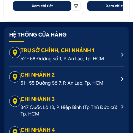
Xem chi tiết
Xem chi tiết
HỆ THỐNG CỬA HÀNG
Tính năng hiển thị vạch đánh lái theo góc xoay vô
lăng
TRỤ SỞ CHÍNH, CHI NHÁNH 1
52 - 58 Đường số 1, P. An Lạc, Tp. HCM
>>>
Tham khảo thêm
:
Sản phẩm Camera 360 ô tô tốt nhất
CHI NHÁNH 2
51 - 55 Đường Số 7, P. An Lạc, Tp. HCM
Camera hành trình cho ô tô
Camera lùi ô tô
CHI NHÁNH 3
347 Quốc Lộ 13, P. Hiệp Bình (Tp Thủ Đức cũ)
3. Các tính năng nổi bật của Safeview Lux
Tp. HCM
3.1. Ghi hình hành trình 4 kênh đồng thời
CHI NHÁNH 4