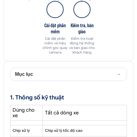
Cài đặt phần
Kiểm tra, bàn
mềm
giao
Cài đặt phần
Kiểm tra hoạt
mềm và hiệu
động hệ thống
chỉnh góc quay
và bàn giao cho
camera
khách hàng
Mục lục
1. Thông số kỹ thuật
Dùng cho
Tất cả dòng xe
xe
Chip xử lý
Chip xử lý tốc độ cao