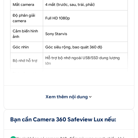
Mắt camera
4 mắt (trước, sau, trái, phải)
Độ phân giải
Full HD 1080p
camera
Cảm biến hình
Sony Starvis
ảnh
Góc nhìn
Góc siêu rộng, bao quát 360 độ
Hỗ trợ bộ nhớ ngoài USB/SSD dung lượng
Bộ nhớ hỗ trợ
lớn
Tính năng ghi
Ghi hình hành trình 4 kênh đồng thời
hình
Đa dạng (toàn cảnh 360, 2D, 3D, góc riêng
Chế độ hiển thị
từng camera)
Xem thêm nội dung
Hỗ trợ lái xe
Tích hợp hiển thị vạch đánh lái theo vô lăng
Khả năng
Bạn cần Camera 360 Safeview Lux nếu:
Tiêu chuẩn IP67/IP68 cho mắt camera
chống nước
Nguồn điện
12V