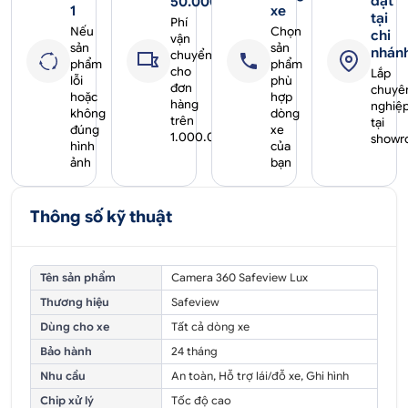
đặt
50.000₫
1
xe
tại
Phí
Nếu
Chọn
chi
vận
sản
sản
nhán
chuyển
phẩm
phẩm
cho
Lắp
lỗi
phù
đơn
chuyê
hoặc
hợp
hàng
nghiệ
không
dòng
trên
tại
đúng
xe
1.000.000₫
showr
hình
của
ảnh
bạn
Thông số kỹ thuật
Tên sản phẩm
Camera 360 Safeview Lux
Thương hiệu
Safeview
Dùng cho xe
Tất cả dòng xe
Bảo hành
24 tháng
Nhu cầu
An toàn, Hỗ trợ lái/đỗ xe, Ghi hình
Chip xử lý
Tốc độ cao