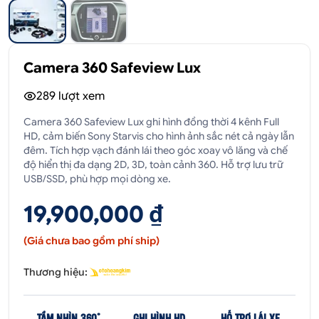
Camera 360 Safeview Lux
289
lượt xem
Camera 360 Safeview Lux ghi hình đồng thời 4 kênh Full
HD, cảm biến Sony Starvis cho hình ảnh sắc nét cả ngày lẫn
đêm. Tích hợp vạch đánh lái theo góc xoay vô lăng và chế
độ hiển thị đa dạng 2D, 3D, toàn cảnh 360. Hỗ trợ lưu trữ
USB/SSD, phù hợp mọi dòng xe.
19,900,000 ₫
(Giá chưa bao gồm phí ship)
Thương hiệu:
TẦM NHÌN 360°
GHI HÌNH HD
HỖ TRỢ LÁI XE