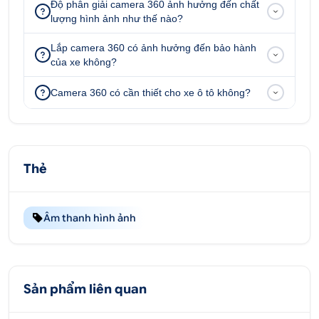
Độ phân giải camera 360 ảnh hưởng đến chất
lượng hình ảnh như thế nào?
Lắp camera 360 có ảnh hưởng đến bảo hành
của xe không?
Camera 360 có cần thiết cho xe ô tô không?
Camera 360 Safeview Lux loại bỏ hoàn toàn các
Thẻ
điểm mù xung quanh xe
2.2. Quan sát rõ nét mọi điều kiện
Âm thanh hình ảnh
Với mắt camera chất lượng cao và cảm biến Sony
Starvis, Safeview Lux mang lại hình ảnh sắc nét,
chân thực ngay cả trong điều kiện thiếu sáng hay
ban đêm. Người lái có thể dễ dàng nhận diện vật
Sản phẩm liên quan
thể, vạch kẻ đường, hay lề đường một cách rõ ràng,
đảm bảo khả năng xử lý tình huống chính xác và an