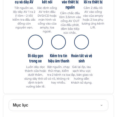
cụ và dây AV
kết nối
vào thiết bị
lồi ra thiết bị
nguồn
Tắt nguồn xe,
Xác định cổng
Cắm 2 đầu lồi
lấy dây AV 1 ra 2
AV trên đầu
AV vào cổng
Cắm chắc đầu
(1 lõm - 2 lồi)
DVD/CD hoặc
vào của amply
lõm 3.5mm vào
kiểm tra đầu zắc
màn hình và
hoặc 2 loa phụ
cổng AV OUT
đồng còn
cổng vào của
tương ứng kênh
của đầu phát,
nguyên vẹn.
amply, loa
L/R.
đảm bảo tiếp
ngoài.
xúc chắc.
Đi dây gọn
Kiểm tra tín
Hoàn tất và vệ
trong xe
hiệu âm thanh
sinh
Luồn dây dọc
Bật nguồn, chạy
Gài lại ốp, lau
thành cửa hoặc
thử nhạc, kiểm
sạch khu vực
dưới thảm,
tra 2 kênh ra loa
lắp, bàn giao và
dùng dây thít cố
có rõ, không rè
hướng dẫn
định tránh
hay nhiễu.
khách sử dụng.
vướng bản lề.
Mục lục