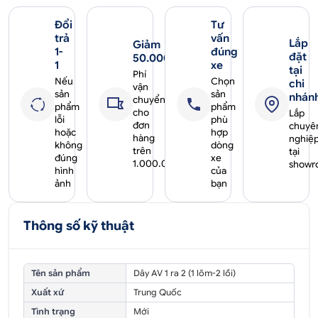
Đổi
Tư
trả
vấn
Lắp
Giảm
1-
đúng
đặt
50.000₫
1
xe
tại
Phí
Nếu
Chọn
chi
vận
sản
sản
nhán
chuyển
phẩm
phẩm
cho
Lắp
lỗi
phù
đơn
chuyê
hoặc
hợp
hàng
nghiệ
không
dòng
trên
tại
đúng
xe
1.000.000₫
showr
hình
của
ảnh
bạn
Thông số kỹ thuật
Tên sản phẩm
Dây AV 1 ra 2 (1 lõm-2 lồi)
Xuất xứ
Trung Quốc
Tình trạng
Mới