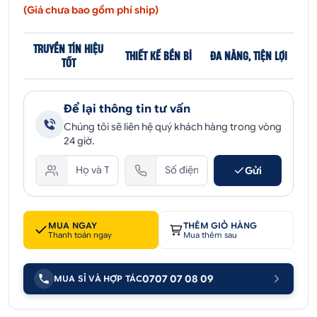
(Giá chưa bao gồm phí ship)
TRUYỀN TÍN HIỆU
THIẾT KẾ BỀN BỈ
ĐA NĂNG, TIỆN LỢI
TỐT
Để lại thông tin tư vấn
Chúng tôi sẽ liên hệ quý khách hàng trong vòng
24 giờ.
Gửi
MUA NGAY
THÊM GIỎ HÀNG
Thanh toán ngay
Mua thêm sau
0707 07 08 09
MUA SỈ VÀ HỢP TÁC