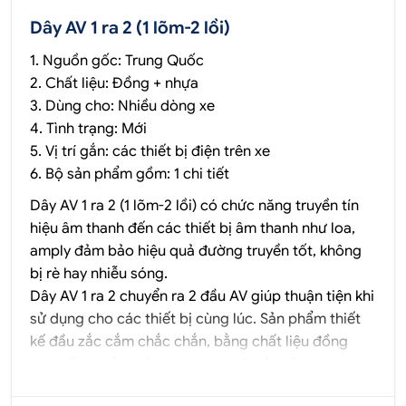
Dây AV 1 ra 2 (1 lõm-2 lồi)
1. Nguồn gốc: Trung Quốc
2. Chất liệu: Đồng + nhựa
3. Dùng cho: Nhiều dòng xe
4. Tình trạng: Mới
5. Vị trí gắn: các thiết bị điện trên xe
6. Bộ sản phẩm gồm: 1 chi tiết
Dây AV 1 ra 2 (1 lõm-2 lồi) có chức năng truyền tín
hiệu âm thanh đến các thiết bị âm thanh như loa,
amply đảm bảo hiệu quả đường truyền tốt, không
bị rè hay nhiễu sóng.
Dây AV 1 ra 2 chuyển ra 2 đầu AV giúp thuận tiện khi
sử dụng cho các thiết bị cùng lúc. Sản phẩm thiết
kế đầu zắc cắm chắc chắn, bằng chất liệu đồng
cao cấp, chống gỉ sét đem lại độ bền sử dụng cao.
Đầu zắc 3.5mm dễ dàng tương thích với nhiều loại