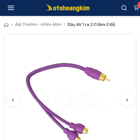
/
ÂM THANH - HÌNH ẢNH
/
Dây AV 1 ra 2 (1 lõm-2 lồi)