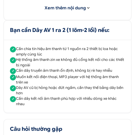
thiết bị khác nhau.
Xem thêm nội dung
Vỏ bọc bên ngoài dây AV bằng chất liệu nhựa dẻo
cao cấp, đàn hồi tốt có độ bền cơ học cao, chống
gỉ sét, chống oxy hóa, tuổi thọ sử dụng bền lâu.
Bạn cần Dây AV 1 ra 2 (1 lõm-2 lồi) nếu:
ĐẶT HÀNG NGAY
0707 183 868
Cần chia tín hiệu âm thanh từ 1 nguồn ra 2 thiết bị loa hoặc
✓
amply cùng lúc
Hệ thống âm thanh zin xe không đủ cổng kết nối cho các thiết
✓
Địa chỉ:
52 - 58 Đường số 1, P.Bình Trị Đông B,
bị ngoài
Q.Bình Tân, Tp.HCM
Cần dây truyền âm thanh ổn định, không bị rè hay nhiễu
✓
Muốn kết nối điện thoại, MP3 player với hệ thống âm thanh
✓
51 - 55 Đường số 7, P.An Lạc A, Q.Bình Tân, Tp.HCM
trên xe
Dây AV cũ bị hỏng hoặc đứt ngầm, cần thay thế bằng dây bền
✓
347 Quốc lộ 13, P. Hiệp Bình Phước, Q.Thủ Đức,
hơn
Tp.HCM
Cần dây kết nối âm thanh phù hợp với nhiều dòng xe khác
✓
nhau
51/1A Đại lộ Bình Dương Khu Phố Bình Giao, P.Thuận
Giao, X.Thuận An, Bình Dương.
Câu hỏi thường gặp