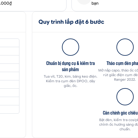
0.000₫
bạn
Quy trình lắp đặt 6 bước
Chuẩn bị dụng cụ & kiểm tra
Tháo cụm đèn pha
sản phẩm
Mở nắp capo, tháo ốc cố
rút giắc điện cụm đ
Tua vít, T20, kìm, băng keo điện.
Ranger 2022.
Kiểm tra cụm đèn DPOO, dây
giắc, ốc.
Căn chỉnh góc chiếu
Bật đèn, kiểm tra cos/p
chỉnh ốc hướng sáng đ
chuẩn.