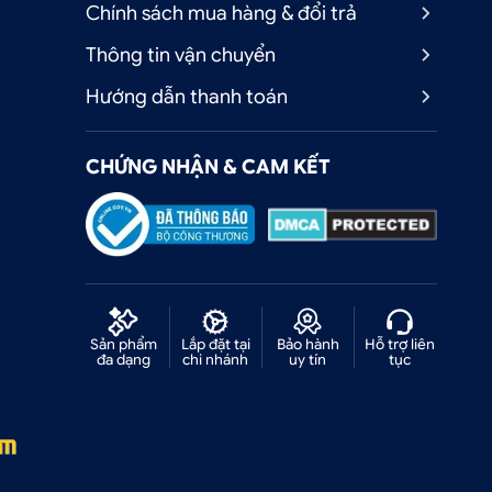
Chính sách mua hàng & đổi trả
g
Thông tin vận chuyển
Hướng dẫn thanh toán
CHỨNG NHẬN & CAM KẾT
m
Sản phẩm
Lắp đặt tại
Bảo hành
Hỗ trợ liên
đa dạng
chi nhánh
uy tín
tục