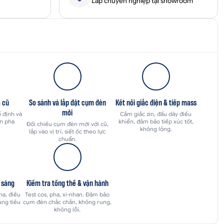
Lắp chuyên nghiệp tại showroom
 cũ
So sánh và lắp đặt cụm đèn
Kết nối giắc điện & tiếp mass
mới
 định và
Cắm giắc zin, đấu dây điều
èn pha
khiển, đảm bảo tiếp xúc tốt,
Đối chiếu cụm đèn mới với cũ,
không lỏng.
lắp vào vị trí, siết ốc theo lực
chuẩn.
 sáng
Kiểm tra tổng thể & vận hành
ha, điều
Test cos, pha, xi-nhan. Đảm bảo
úng tiêu
cụm đèn chắc chắn, không rung,
không lỗi.