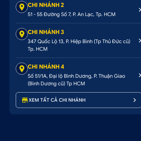
CHI NHÁNH 2
cộng, do loại đèn này phát ra nhiều ánh sáng trắng 
51 - 55 Đường Số 7, P. An Lạc, Tp. HCM
quan sát với hình ảnh rõ nét.
CHI NHÁNH 3
347 Quốc Lộ 13, P. Hiệp Bình (Tp Thủ Đức cũ)
Tp. HCM
II. Địa chỉ mua đèn pha nguyên cụm R
CHI NHÁNH 4
Ô tô Hoàng Kim chuyên phân phối
đèn pha nguyên c
Số 51/1A, Đại lộ Bình Dương, P. Thuận Giao
chính hãng, mọi người có thể chọn 1 trong 3 cách sau:
(Bình Dương cũ) Tp HCM
CÁCH 1:
ĐẶT HÀNG QUA SỐ HOTLINE: 0707 2
XEM TẤT CẢ CHI NHÁNH
CÁCH 2
: MUA HÀNG TRÊN WEBSITE:
OTOHO
CÁCH 3
: MUA HÀNG TRỰC TIẾP TẠI CỬA HÀ