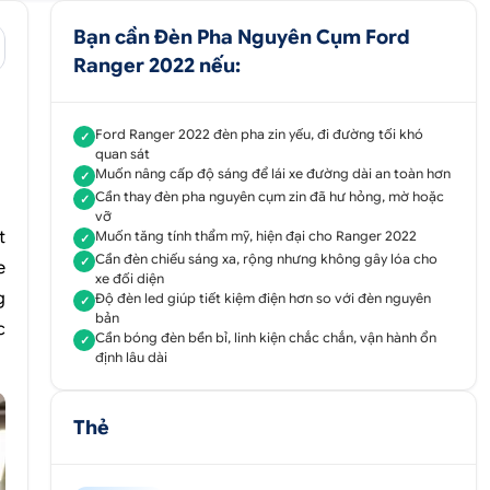
Bạn cần Đèn Pha Nguyên Cụm Ford
Ranger 2022 nếu:
Ford Ranger 2022 đèn pha zin yếu, đi đường tối khó
✓
quan sát
Muốn nâng cấp độ sáng để lái xe đường dài an toàn hơn
✓
Cần thay đèn pha nguyên cụm zin đã hư hỏng, mờ hoặc
✓
vỡ
t
Muốn tăng tính thẩm mỹ, hiện đại cho Ranger 2022
✓
Cần đèn chiếu sáng xa, rộng nhưng không gây lóa cho
✓
e
xe đối diện
g
Độ đèn led giúp tiết kiệm điện hơn so với đèn nguyên
✓
bản
c
Cần bóng đèn bền bỉ, linh kiện chắc chắn, vận hành ổn
✓
định lâu dài
Thẻ