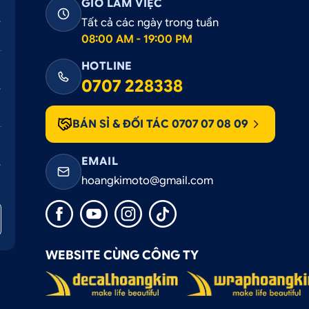
GIỜ LÀM VIỆC
xanh, rất giống với ánh sáng ban ngày, giúp người lái dễ dàn
Tất cả các ngày trong tuần
08:00 AM - 19:00 PM
HOTLINE
0707 228338
BÁN SỈ & ĐỐI TÁC 0707 07 08 09
anger 2022
EMAIL
ụm Ranger
đẹp và giá tốt nhất. Để được tư vấn và sản phẩ
hoangkimoto@gmail.com
28 338
ANGKIM.COM
WEBSITE CÙNG CÔNG TY
NG