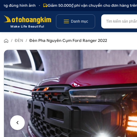
g đúng hình ảnh
•
Giảm 50.000₫ phí vận chuyển cho đơn hàng trên 1.0
Danh mục
Make Life Beautiful
/
ĐÈN
/
Đèn Pha Nguyên Cụm Ford Ranger 2022