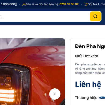
00.000₫
•
Bán sỉ và đối tác liên hệ:
0707 07 08 09
•
Đổi trả 1 - 1 nếu
Đèn Pha Ng
0
lượt xem
Đèn pha nguyên cụm c
rõ ràng trên mọi hành
nâng cấp diện mạo xe
Liên hệ
Thương hiệu: