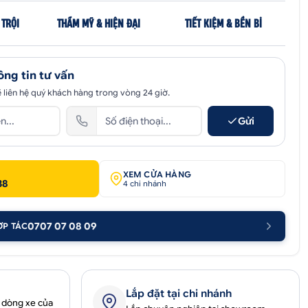
 TRỘI
THẨM MỸ & HIỆN ĐẠI
TIẾT KIỆM & BỀN BỈ
ông tin tư vấn
 liên hệ quý khách hàng trong vòng 24 giờ.
Gửi
XEM CỬA HÀNG
38
4 chi nhánh
0707 07 08 09
ỢP TÁC
Lắp đặt tại chi nhánh
 dòng xe của