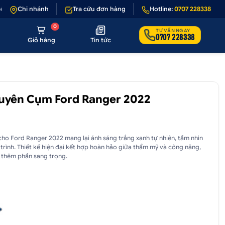
 sản phẩm lỗi hoặc không đúng hình ảnh
Chi nhánh
Tra cứu đơn hàng
•
Giảm 50.000₫ phí vận chuyển
Hotline:
0707 228338
0
TƯ VẤN NGAY
0707 228338
Giỏ hàng
Tin tức
uyên Cụm Ford Ranger 2022
ho Ford Ranger 2022 mang lại ánh sáng trắng xanh tự nhiên, tầm nhìn
 trình. Thiết kế hiện đại kết hợp hoàn hảo giữa thẩm mỹ và công năng,
 thêm phần sang trọng.