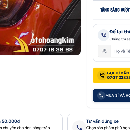
TĂNG SÁNG VƯỢT
Để lại th
Chúng tôi sẽ
GỌI TƯ VẤN
0707 2283
MUA SỈ VÀ H
 50.000₫
Tư vấn đúng xe
ận chuyển cho đơn hàng trên
Chọn sản phẩm phù hợp