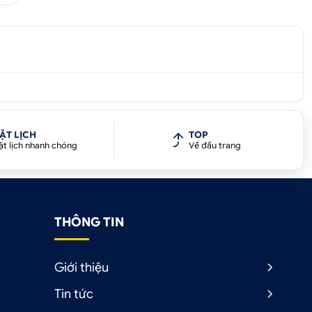
y
ẶT LỊCH
TOP
i
ặt lịch nhanh chóng
Về đầu trang
,
THÔNG TIN
y
Giới thiệu
Tin tức
g