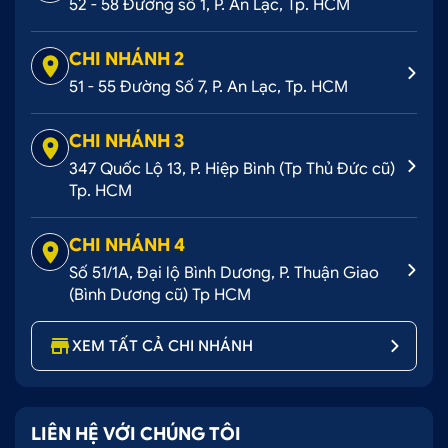
52 - 58 Đường số 1, P. An Lạc, Tp. HCM
CHI NHÁNH 2
51 - 55 Đường Số 7, P. An Lạc, Tp. HCM
CHI NHÁNH 3
347 Quốc Lộ 13, P. Hiệp Bình (Tp Thủ Đức cũ)
Tp. HCM
Ford Ranger 2012 độ body kit hầm hố lên Ranger
CHI NHÁNH 4
2019
Số 51/1A, Đại lộ Bình Dương, P. Thuận Giao
(Bình Dương cũ) Tp HCM
1.2 Mặt ca lăng Ford Ranger
Mặt ca lăng là một trong những
phụ kiện Ford
XEM TẤT CẢ CHI NHÁNH
Ranger
quan trọng ở phần trước của xe. Như một
bộ phận làm đại diện cho toàn bộ thiết kế tổng thể
của xe. Nhờ mặt ca lăng được thu hút ngay từ cái
LIÊN HỆ VỚI CHÚNG TÔI