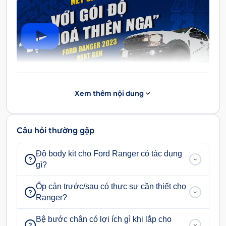
Xem thêm nội dung
Phụ Kiện Ford Ranger 2023 Next Gen
Câu hỏi thường gặp
Độ body kit cho Ford Ranger có tác dụng
gì?
Ốp cản trước/sau có thực sự cần thiết cho
Ranger?
Bệ bước chân có lợi ích gì khi lắp cho