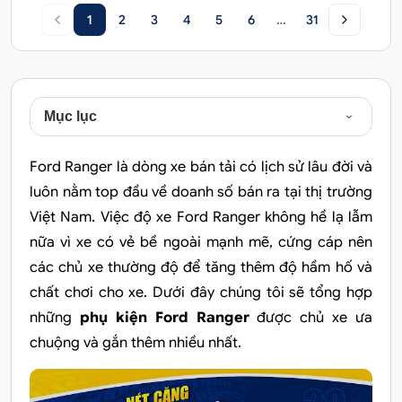
1
2
3
4
5
6
…
31
Mục lục
Ford Ranger là dòng xe bán tải có lịch sử lâu đời và
luôn nằm top đầu về doanh số bán ra tại thị trường
Việt Nam. Việc
độ xe Ford Ranger
không hề lạ lẫm
nữa vì xe có vẻ bề ngoài mạnh mẽ, cứng cáp nên
các chủ xe thường độ để tăng thêm độ hầm hố và
chất chơi cho xe. Dưới đây chúng tôi sẽ tổng hợp
những
phụ kiện Ford Ranger
được chủ xe ưa
chuộng và gắn thêm nhiều nhất.