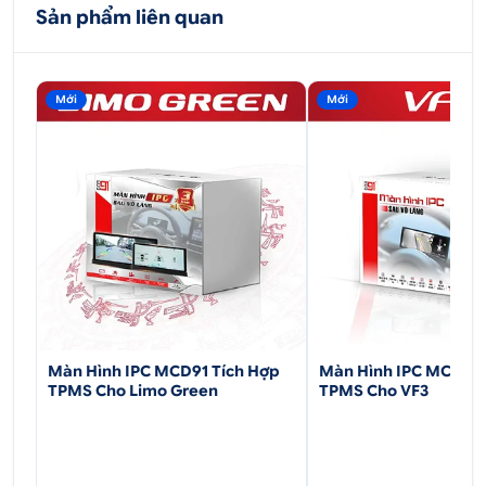
347 Quốc lộ 13, P. Hiệp Bình Phước, Q.Thủ Đức,
Sản phẩm liên quan
Tp.HCM
Mới
Mới
Màn Hình IPC MCD91 Tích Hợp
Màn Hình IPC MCD91 
TPMS Cho Limo Green
TPMS Cho VF3