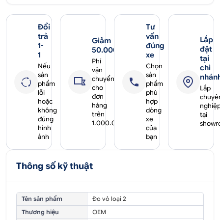
Đổi
Tư
trả
vấn
Lắp
Giảm
1-
đúng
đặt
50.000₫
1
xe
tại
Phí
Nếu
Chọn
chi
vận
sản
sản
nhán
chuyển
phẩm
phẩm
cho
Lắp
lỗi
phù
đơn
chuyê
hoặc
hợp
hàng
nghiệ
không
dòng
trên
tại
đúng
xe
1.000.000₫
showr
hình
của
ảnh
bạn
Thông số kỹ thuật
Tên sản phẩm
Đo vỏ loại 2
Thương hiệu
OEM