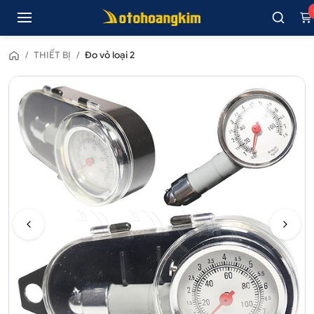
/
THIẾT BỊ
/
Đo vỏ loại 2