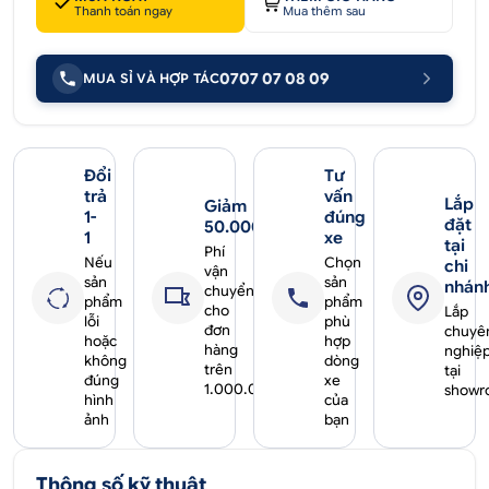
Thanh toán ngay
Mua thêm sau
0707 07 08 09
MUA SỈ VÀ HỢP TÁC
Đổi
Tư
trả
vấn
Lắp
Giảm
1-
đúng
đặt
50.000₫
1
xe
tại
Phí
Nếu
Chọn
chi
vận
sản
sản
nhán
chuyển
phẩm
phẩm
cho
Lắp
lỗi
phù
đơn
chuyê
hoặc
hợp
hàng
nghiệ
không
dòng
trên
tại
đúng
xe
1.000.000₫
showr
hình
của
ảnh
bạn
Thông số kỹ thuật