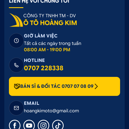
LIÊN HỆ VỚI CHÚNG TÔI
CÔNG TY TNHH TM - DV
Ô TÔ HOÀNG KIM
GIỜ LÀM VIỆC
Tất cả các ngày trong tuần
08:00 AM - 19:00 PM
HOTLINE
0707 228338
BÁN SỈ & ĐỐI TÁC 0707 07 08 09
EMAIL
hoangkimoto@gmail.com