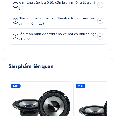
Khi nâng cấp loa ô tô, cần lưu ý những tiêu chí
gì?
ĐẶT HÀNG NGAY
0707 183 868
Những thương hiệu âm thanh ô tô nổi tiếng và
uy tín hiện nay?
Địa chỉ:
52 - 58 Đường số 1, P.Bình Trị Đông B,
Lắp màn hình Android cho xe hơi có những tiện
Q.Bình Tân, Tp.HCM
ích gì?
51 - 55 Đường số 7, P.An Lạc A, Q.Bình Tân, Tp.HCM
347 Quốc lộ 13, P. Hiệp Bình Phước, Q.Thủ Đức,
Tp.HCM
Sản phẩm liên quan
51/1A Đại lộ Bình Dương Khu Phố Bình Giao, P.Thuận
Giao, X.Thuận An, Bình Dương.
Mới
Mới