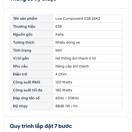
Tên sản phẩm
Loa Component ESB 26K2
Thương hiệu
ESB
Nguồn gốc
Italia
Tương thích
Nhiều dòng xe
Tình trạng
Mới
Vị trí gắn
Hệ thống âm thanh ô tô
Nhu cầu
Nâng cấp âm thanh
Điện trở
4 Ohm
Công suất RMS
120 Watts
Công suất tối đa
180 Watts
Đáp ứng tần số
65Hz ~ 20KHz
Độ nhạy
88dB 1W / 1m
Quy trình lắp đặt 7 bước