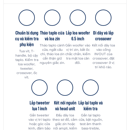
Chuẩn bị dụng
Tháo taplo cửa
Lắp loa woofer
Đi dây và lắp
cụ và kiểm tra
và loa zin
6.5 inch
crossover
phụ kiện
Tháo taplo cánh
Gắn woofer vào
Kết nối dây loa
cửa, ngắt cầu
vị trí zin, bắt ốc
vào cổng
Tua vít, T-
chì, tháo loa zin
chắc chắn, kiểm
IN/OUT của
handle, bộ cậy
cẩn thận giữ
tra mặt loa cân
crossover, đặt
taplo. Kiểm tra
nguyên giắc zin.
đối.
crossover ở vị
loa woofer,
trí khô ráo.
tweeter,
crossover, ốc
vít.
Lắp tweeter
Kết nối nguồn
Lắp lại taplo và
lụa 1 inch
và head unit
kiểm tra
Gắn tweeter
Đấu dây loa
Gắn lại taplo
vào vị trí taplo
theo sơ đồ, cắm
cửa, bật nguồn,
hoặc góc cửa
giắc zin hoặc
test âm thanh
kính, đảm bảo
nối ampli, kiểm
bass-treble,