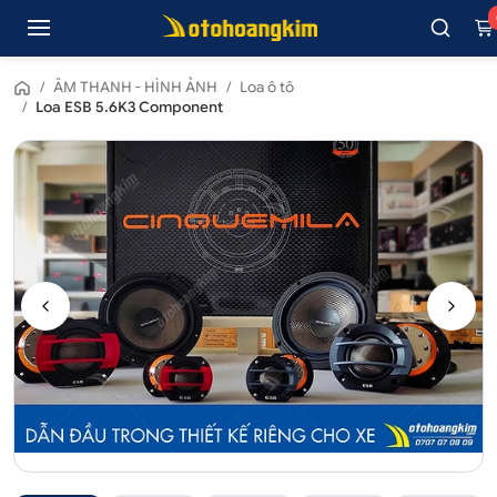
/
ÂM THANH - HÌNH ẢNH
/
Loa ô tô
/
Loa ESB 5.6K3 Component