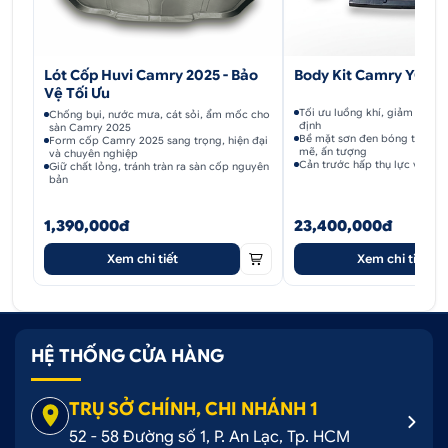
nhu cầu giải trí cho người ngồi trong xe.
Body Kit Camry YOFE
Lót Cốp Huvi Camry 2025 - Bảo
Vệ Tối Ưu
Tối ưu luồng khí, giảm lực cả
Chống bụi, nước mưa, cát sỏi, ẩm mốc cho
định
sàn Camry 2025
Bề mặt sơn đen bóng tạo di
Form cốp Camry 2025 sang trọng, hiện đại
mẽ, ấn tượng
và chuyên nghiệp
Cản trước hấp thụ lực va ch
Giữ chất lỏng, tránh tràn ra sàn cốp nguyên
bản
1,390,000đ
23,400,000đ
Xem chi tiết
Xem chi tiết
Loa ESB Audio 5.6K3 sành điệu
HỆ THỐNG CỬA HÀNG
.
TRỤ SỞ CHÍNH, CHI NHÁNH 1
52 - 58 Đường số 1, P. An Lạc, Tp. HCM