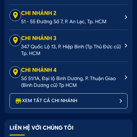
CHI NHÁNH 2
51 - 55 Đường Số 7, P. An Lạc, Tp. HCM
CHI NHÁNH 3
347 Quốc Lộ 13, P. Hiệp Bình (Tp Thủ Đức cũ)
Tp. HCM
Độ loa ESB Audio 5.6K3 nâng tầm anh thanh sâu
CHI NHÁNH 4
sắc
Số 51/1A, Đại lộ Bình Dương, P. Thuận Giao
(Bình Dương cũ) Tp HCM
2. Những ưu điểm giúp Hoàng Kim luôn
được lòng tin từ khách hàng
XEM TẤT CẢ CHI NHÁNH
Với mục đích tạo ra được phong cách "
Dẫn đầu trong thiết kế riêng cho xe
LIÊN HỆ VỚI CHÚNG TÔI
". Đến với Hoàng Kim, Quý khách hàng hoàn toàn