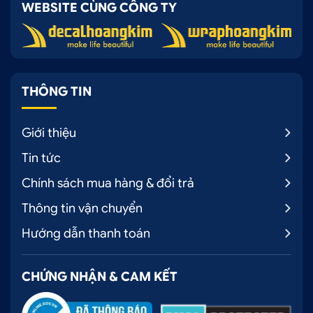
WEBSITE CÙNG CÔNG TY
tìm kiếm và không gian rộng rãi giúp việc thi công
lắp đặt
loa ESB Audio 5.6K3
trở nên thuận tiện, dễ
dàng, thoải mái hơn.
THÔNG TIN
Giới thiệu
Tin tức
Chính sách mua hàng & đổi trả
Thông tin vận chuyển
Hướng dẫn thanh toán
Chi nhánh Hoàng Kim tại Bình Dương
CHỨNG NHẬN & CAM KẾT
.