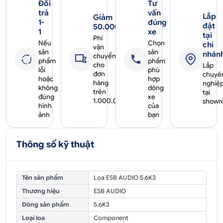
Đổi
Tư
trả
vấn
Lắp
Giảm
1-
đúng
đặt
50.000₫
1
xe
tại
Phí
Nếu
Chọn
chi
vận
sản
sản
nhán
chuyển
phẩm
phẩm
cho
Lắp
lỗi
phù
đơn
chuyê
hoặc
hợp
hàng
nghiệ
không
dòng
trên
tại
đúng
xe
1.000.000₫
showr
hình
của
ảnh
bạn
Thông số kỹ thuật
Tên sản phẩm
Loa ESB AUDIO 5.6K3
Thương hiệu
ESB AUDIO
Dòng sản phẩm
5.6K3
Loại loa
Component