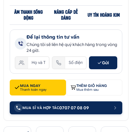
ÂM THANH SỐNG
NÂNG CẤP DỄ
UY TÍN HOÀNG KIM
ĐỘNG
DÀNG
Để lại thông tin tư vấn
Chúng tôi sẽ liên hệ quý khách hàng trong vòng
24 giờ.
Gửi
MUA NGAY
THÊM GIỎ HÀNG
Thanh toán ngay
Mua thêm sau
0707 07 08 09
MUA SỈ VÀ HỢP TÁC