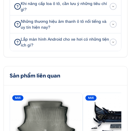
Khi nâng cấp loa ô tô, cần lưu ý những tiêu chí
gì?
Những thương hiệu âm thanh ô tô nổi tiếng và
uy tín hiện nay?
Lắp màn hình Android cho xe hơi có những tiện
ích gì?
Sản phẩm liên quan
Loa ESB Audio 5.6K3 hiện đại sang trọng
Mới
Mới
Việc nâng cấp âm thanh xe hơi hay còn là độ loa là
một giải pháp được nhiều người lựa chọn hiện nay
để nâng tầm trải nghiệm âm thanh cho xe. Âm
thanh hay, âm sắc trầm bổng rõ ràng, sống động sẽ
đem lại cảm giác như thư thái, bay bổng, phục vụ