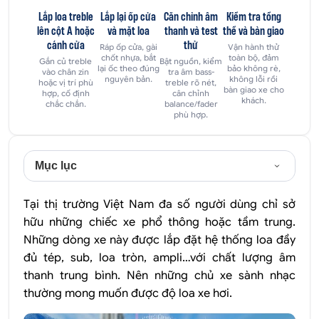
Lắp loa treble
Lắp lại ốp cửa
Căn chỉnh âm
Kiểm tra tổng
lên cột A hoặc
và mặt loa
thanh và test
thể và bàn giao
cánh cửa
thử
Ráp ốp cửa, gài
Vận hành thử
chốt nhựa, bắt
toàn bộ, đảm
Gắn củ treble
Bật nguồn, kiểm
lại ốc theo đúng
bảo không rè,
vào chân zin
tra âm bass-
nguyên bản.
không lỗi rồi
hoặc vị trí phù
treble rõ nét,
bàn giao xe cho
hợp, cố định
cân chỉnh
khách.
chắc chắn.
balance/fader
phù hợp.
Mục lục
Tại thị trường Việt Nam đa số người dùng chỉ sở
hữu những chiếc xe phổ thông hoặc tầm trung.
Những dòng xe này được lắp đặt hệ thống loa đầy
đủ tép, sub, loa tròn, ampli…với chất lượng âm
thanh trung bình. Nên những chủ xe sành nhạc
thường mong muốn được độ loa xe hơi.