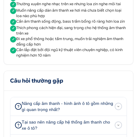
Thường xuyên nghe nhạc trên xe nhưng loa zin nghe mỏi tai
✓
nên rất hot. Bởi đa phần xe ô tô tầm trung ít được
Muốn nâng cấp dàn âm thanh xe hơi mà chưa biết chọn loại
✓
nhà sản xuất đầu tư về hệ thống âm thanh, nên việc
loa nào phù hợp
độ loa, âm ly, nâng cấp âm thanh sẽ đem đến trải
Cần âm thanh sống động, bass trầm bổng rõ ràng hơn loa zin
✓
Thích phong cách hiện đại, sang trọng cho hệ thống âm thanh
nghiệm âm thanh sống động, đặc sắc hơn.
✓
trên xe
Đi xe phổ thông hoặc tầm trung, muốn trải nghiệm âm thanh
✓
đẳng cấp hơn
Cần lắp đặt bởi đội ngũ kỹ thuật viên chuyên nghiệp, có kinh
✓
nghiệm hơn 10 năm
Câu hỏi thường gặp
Nâng cấp âm thanh - hình ảnh ô tô gồm những
gì quan trọng nhất?
Loa ESB Audio 5.6K3 cung cấp âm thanh sống động
Tại sao nên nâng cấp hệ thống âm thanh cho
xe ô tô?
.