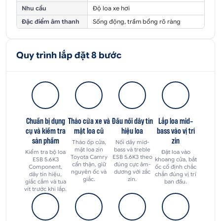
Nhu cầu
Độ loa xe hơi
Đặc điểm âm thanh
Sống động, trầm bổng rõ ràng
Quy trình lắp đặt 8 bước
Chuẩn bị dụng
Tháo cửa xe và
Đấu nối dây tín
Lắp loa mid-
cụ và kiểm tra
mặt loa cũ
hiệu loa
bass vào vị trí
sản phẩm
zin
Tháo ốp cửa,
Nối dây mid-
mặt loa zin
bass và treble
Kiểm tra bộ loa
Đặt loa vào
Toyota Camry
ESB 5.6K3 theo
ESB 5.6K3
khoang cửa, bắt
cẩn thận, giữ
đúng cực âm-
Component,
ốc cố định chắc
nguyên ốc và
dương với zắc
dây tín hiệu,
chắn đúng vị trí
giắc.
zin.
giắc cắm và tua
ban đầu.
vít trước khi lắp.