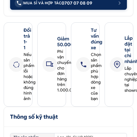
0707 07 08 09
MUA SỈ VÀ HỢP TÁC
Đổi
Tư
trả
vấn
Lắp
Giảm
1-
đúng
đặt
50.000₫
1
xe
tại
Phí
Nếu
Chọn
chi
vận
sản
sản
nhán
chuyển
phẩm
phẩm
cho
Lắp
lỗi
phù
đơn
chuyê
hoặc
hợp
hàng
nghiệ
không
dòng
trên
tại
đúng
xe
1.000.000₫
showr
hình
của
ảnh
bạn
Thông số kỹ thuật