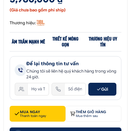
(Giá chưa bao gồm phí ship)
Thương hiệu:
THIẾT KẾ MỎNG
THƯƠNG HIỆU UY
ÂM TRẦM MẠNH MẼ
GỌN
TÍN
Để lại thông tin tư vấn
Chúng tôi sẽ liên hệ quý khách hàng trong vòng
24 giờ.
Gửi
MUA NGAY
THÊM GIỎ HÀNG
Thanh toán ngay
Mua thêm sau