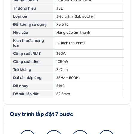
Tên sản phẩm
Loa JBL CLUB 102SL
Thương hiệu
JBL
Loại loa
Siêu trầm (Subwoofer)
Đối tượng sử dụng
Xe ô tô
Nhu cầu
Nâng cấp âm thanh
Kích thước màng
10 inch (250mm)
loa
Công suất RMS
350W
Công suất đỉnh
1050W
Trở kháng
2 Ohm
Dải tần đáp ứng
35Hz – 500Hz
Độ nhạy
81dB
Độ sâu lắp đặt
82.5mm
Quy trình lắp đặt 7 bước