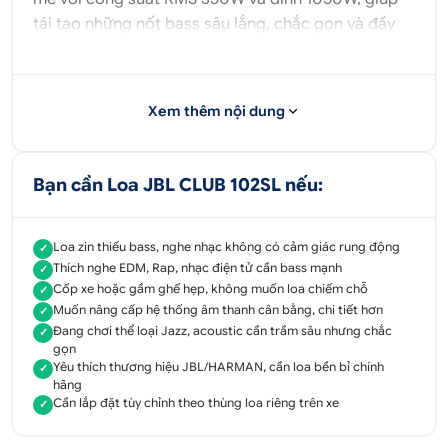
tái tạo những nốt bass sâu lắng, chắc gọn và đầy
uy lực. Điều này lấp đầy khoảng trống âm thanh mà
các hệ thống loa nguyên bản thường bỏ qua, biến
cabin xe thành một không gian giải trí sống động,
Xem thêm nội dung
nơi bạn có thể cảm nhận từng rung động của âm
nhạc.
Bạn cần Loa JBL CLUB 102SL nếu:
1.2. Nâng tầm trải nghiệm âm thanh tổng thể
Việc bổ sung JBL CLUB 102SL không chỉ tăng
Loa zin thiếu bass, nghe nhạc không có cảm giác rung động
✓
cường âm bass mà còn cân bằng toàn bộ hệ thống
Thích nghe EDM, Rap, nhạc điện tử cần bass mạnh
✓
âm thanh trong xe. Khi dải trầm được tái tạo đầy
Cốp xe hoặc gầm ghế hẹp, không muốn loa chiếm chỗ
✓
đủ, các dải âm trung và cao cũng được phát huy tối
Muốn nâng cấp hệ thống âm thanh cân bằng, chi tiết hơn
✓
đa, tạo nên một bản nhạc hài hòa, chi tiết và không
Đang chơi thể loại Jazz, acoustic cần trầm sâu nhưng chắc
✓
gọn
bị lấn át. Mọi thể loại nhạc từ EDM sôi động đến
Yêu thích thương hiệu JBL/HARMAN, cần loa bền bỉ chính
✓
Jazz du dương đều được thể hiện một cách chân
hãng
thực và giàu cảm xúc.
Cần lắp đặt tùy chỉnh theo thùng loa riêng trên xe
✓