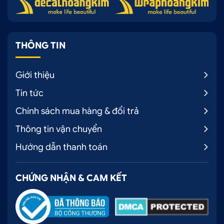
những sản phẩm âm thanh xe hơi tốt nhất cùng
dịch vụ lắp đặt chuyên nghiệp, đảm bảo hài lòng.
Ô Tô Hoàng Kim – chuyên nâng cấp phụ kiện nội
THÔNG TIN
thất và công nghệ giải trí, an toàn cho ô tô với cam
kết:
Giới thiệu
Sản phẩm chính hãng, chất lượng đảm bảo
Tin tức
Lắp đặt chuyên nghiệp, gọn gàng, không ảnh
Chính sách mua hàng & đổi trả
hưởng hệ thống zin
Thông tin vận chuyển
Kỹ thuật viên tay nghề cao – bảo hành đầy đủ
Hướng dẫn thanh toán
Giá cạnh tranh nhất thị trường, nhiều ưu đãi
hấp dẫn.
CHỨNG NHẬN & CAM KẾT
Có mặt ở nhiều chi nhánh tại TP.HCM và Bình
Dương – thuận tiện di chuyển
Liên hệ ngay – Đặt lịch lắp đặt hôm nay!