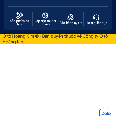
Hotline:
0707 228 338
Các chi nhánh Ô Tô Hoàng Kim:
Chi nhánh 1: 52 - 58 Đường số 1, P. Bình Trị Đông
Sản phẩm đa
Lắp đặt tại chi
Bảo hành uy tín
Hỗ trợ liên tục
dạng
nhánh
B, Q. Bình Tân, Tp. HCM
Chi nhánh 2: 51 - 55 Đường Số 7, P. An Lạc A, Q.
Ô tô Hoàng Kim © - Bản quyền thuộc về Công ty Ô tô
Hoàng Kim
Bình Tân, Tp. HCM
Chi nhánh 3: 347 Quốc Lộ 13, P. Hiệp Bình
Phước, Q. Thủ Đức, Tp. HCM
Chi nhánh 4: Số 51/1A, Đại lộ Bình Dương, P.
Thuận Giao. TP. Thuận An, Bình Dương
Chi nhánh 5: 474 Đ. Lũy Bán Bích, Hòa Thạnh,
Tân Phú, Hồ Chí Minh
Chi nhánh 6: 82 Đường số 7, Bình Trị Đông B,
Bình Tân, Hồ Chí Minh