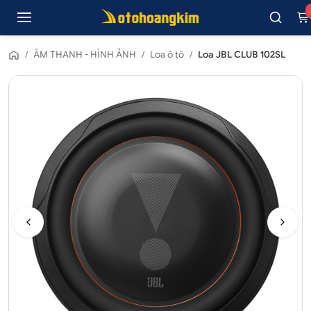
/
ÂM THANH - HÌNH ẢNH
/
Loa ô tô
/
Loa JBL CLUB 102SL