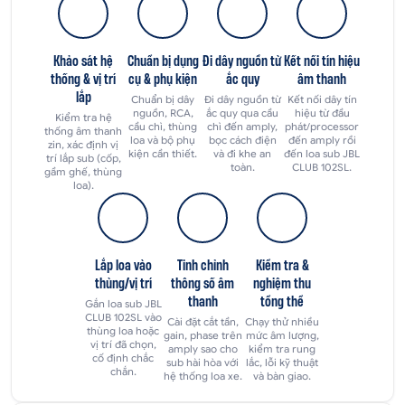
Khảo sát hệ
Chuẩn bị dụng
Đi dây nguồn từ
Kết nối tín hiệu
thống & vị trí
cụ & phụ kiện
ắc quy
âm thanh
lắp
Chuẩn bị dây
Đi dây nguồn từ
Kết nối dây tín
nguồn, RCA,
ắc quy qua cầu
hiệu từ đầu
Kiểm tra hệ
cầu chì, thùng
chì đến amply,
phát/processor
thống âm thanh
loa và bộ phụ
bọc cách điện
đến amply rồi
zin, xác định vị
kiện cần thiết.
và đi khe an
đến loa sub JBL
trí lắp sub (cốp,
toàn.
CLUB 102SL.
gầm ghế, thùng
loa).
Lắp loa vào
Tinh chỉnh
Kiểm tra &
thùng/vị trí
thông số âm
nghiệm thu
thanh
tổng thể
Gắn loa sub JBL
CLUB 102SL vào
Cài đặt cắt tần,
Chạy thử nhiều
thùng loa hoặc
gain, phase trên
mức âm lượng,
vị trí đã chọn,
amply sao cho
kiểm tra rung
cố định chắc
sub hài hòa với
lắc, lỗi kỹ thuật
chắn.
hệ thống loa xe.
và bàn giao.