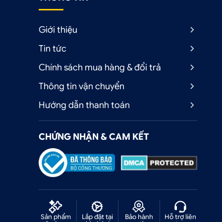
o
i
Giới thiệu
g
Tin tức
Chính sách mua hàng & đổi trả
Thông tin vận chuyển
Hướng dẫn thanh toán
d
CHỨNG NHẬN & CAM KẾT
p
i
Sản phẩm
Lắp đặt tại
Bảo hành
Hỗ trợ liên
c