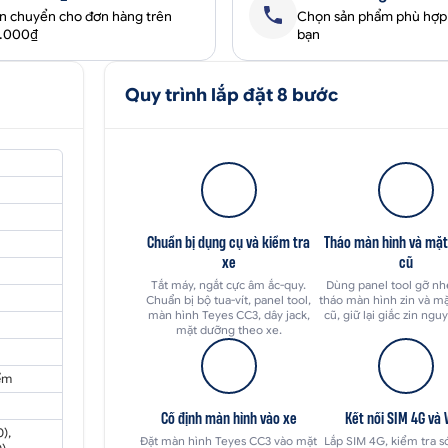
ận chuyển cho đơn hàng trên
Chọn sản phẩm phù hợp
0.000₫
bạn
Quy trình lắp đặt 8 bước
Chuẩn bị dụng cụ và kiểm tra
Tháo màn hình và mặ
xe
cũ
Tắt máy, ngắt cực âm ắc-quy.
Dùng panel tool gỡ nhẹ
Chuẩn bị bộ tua-vít, panel tool,
tháo màn hình zin và m
màn hình Teyes CC3, dây jack,
cũ, giữ lại giắc zin ngu
mặt dưỡng theo xe.
ểm
Cố định màn hình vào xe
Kết nối SIM 4G và 
),
Đặt màn hình Teyes CC3 vào mặt
Lắp SIM 4G, kiểm tra s