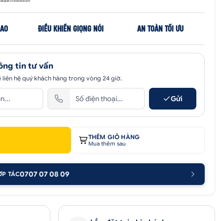
CAO
ĐIỀU KHIỂN GIỌNG NÓI
AN TOÀN TỐI ƯU
ông tin tư vấn
 liên hệ quý khách hàng trong vòng 24 giờ.
Gửi
THÊM GIỎ HÀNG
Mua thêm sau
0707 07 08 09
ỢP TÁC