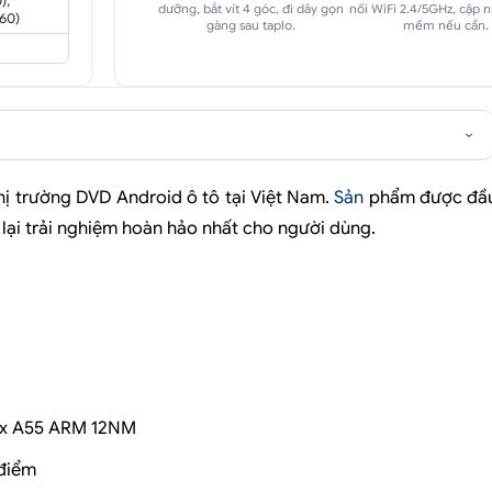
),
dưỡng, bắt vít 4 góc, đi dây gọn
nối WiFi 2.4/5GHz, cập 
60)
gàng sau taplo.
mềm nếu cần.
hị trường DVD Android ô tô tại Việt Nam.
Sản
phẩm được đầ
ại trải nghiệm hoàn hảo nhất cho người dùng.
 6 x A55 ARM 12NM
 điểm