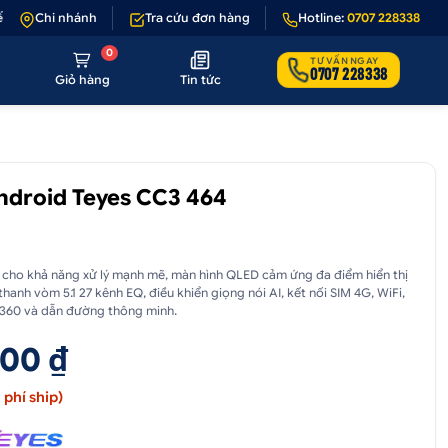
 sản phẩm lỗi hoặc không đúng hình ảnh
Chi nhánh
Tra cứu đơn hàng
•
Giảm 50.000₫ phí vận chuyển 
Hotline:
0707 228338
0
TƯ VẤN NGAY
0707 228338
Giỏ hàng
Tin tức
ndroid Teyes CC3 464
z cho khả năng xử lý mạnh mẽ, màn hình QLED cảm ứng đa điểm hiển thị
hanh vòm 5.1 27 kênh EQ, điều khiển giọng nói AI, kết nối SIM 4G, WiFi,
a 360 và dẫn đường thông minh.
000 ₫
phí ship)