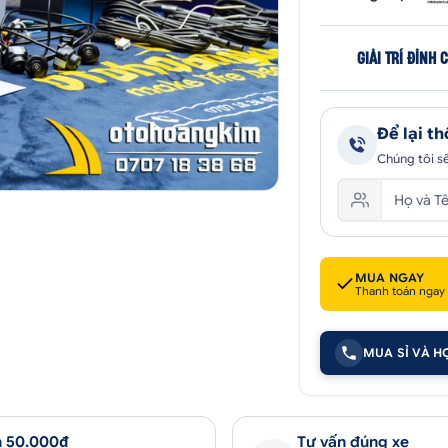
GIẢI TRÍ ĐỈNH 
Để lại th
Chúng tôi sẽ
MUA NGAY
Thanh toán ngay
MUA SỈ VÀ H
 50.000₫
Tư vấn đúng xe