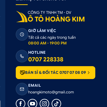
ạn sẽ dễ dàng trong việc cầm chắc vô lăng và tập trung và
ăng nhận diện giọng nói và thực hiện đúng yêu cầu của ngườ
CÔNG TY TNHH TM - DV
 không cần theo cú pháp cứng nhắc, cố định như những dòn
Ô TÔ HOÀNG KIM
ế trên mọi hành trình.
GIỜ LÀM VIỆC
Tất cả các ngày trong tuần
08:00 AM - 19:00 PM
HOTLINE
0707 228338
 âm thanh trong các dòng màn hình ô tô. Màn hình Androi
ênh giúp bạn có thể tùy chỉnh chất lượng âm thanh phù hợ
BÁN SỈ & ĐỐI TÁC 0707 07 08 09
 giải trí êm đềm, trọn vẹn hơn giúp giải tỏa căng thẳng kh
EMAIL
hoangkimoto@gmail.com
hác trên thị trường, thì Teyes CC3 360 có thể kết nối đượ