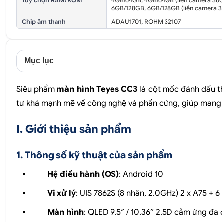
Tùy chọn RAM/ROM
4GB/64GB, 4GB/64GB (liền camera 360
6GB/128GB, 6GB/128GB (liền camera 3
Chip âm thanh
ADAU1701, ROHM 32107
Mục lục
Siêu phẩm
màn hình Teyes CC3
là cột mốc đánh dấu t
tư khá mạnh mẽ về công nghệ và phần cứng, giúp mang l
I. Giới thiệu sản phẩm
1. Thông số kỹ thuật của sản phẩm
Hệ điều hành (OS)
: Android 10
Vi xử lý
: UIS 7862S (8 nhân, 2.0GHz) 2 x A75 +
Màn hình
: QLED 9.5″ / 10.36″ 2.5D cảm ứng đa