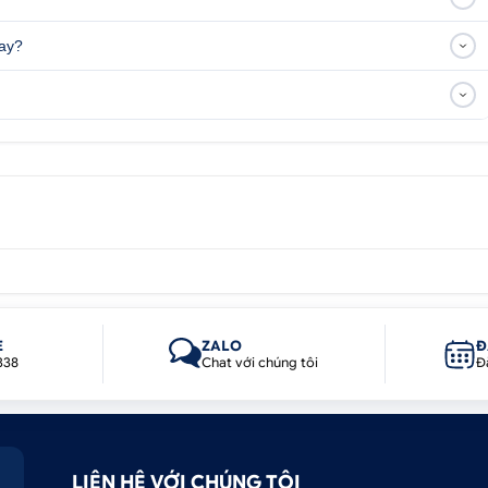
nay?
E
ZALO
Đ
338
Chat với chúng tôi
Đ
ình android Teyes sẽ là lựa chọn hàng đầu với kho giải trí v
utube trực tiếp trên màn hình ô tô.
LIÊN HỆ VỚI CHÚNG TÔI