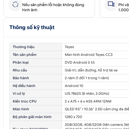
Nếu sản phẩm lỗi hoặc không đúng
Phí v
hình ảnh
1.00
Thông số kỹ thuật
Thương hiệu
Teyes
Tên sản phẩm
Màn hình Android Teyes CC3
Phân loại
DVD Android ô tô
Nhu cầu
Giải trí, dẫn đường, hỗ trợ lái xe
Bảo hành
2 năm (1 đổi 1 trong 1 năm)
Hệ điều hành
Android 10
Vi xử lý
UIS 7862S (8 nhân, 2.0GHz)
Kiến trúc CPU
2 x A75 + 6 x A55 ARM 12NM
Màn hình
QLED 9.5″ / 10.36″ 2.5D cảm ứng đa đi
Độ phân giải màn hình
1280 x 720
3GB/32GB, 4GB/32GB (liền camera 360