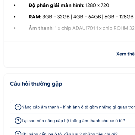
Độ phân giải màn hình
: 1280 x 720
RAM
: 3GB – 32GB | 4GB – 64GB | 6GB – 128GB
Âm thanh
: 1 x chip ADAU1701 1 x chip ROHM 3
Bluetooth
: Hỗ trợ 5.1 Bluetooth
Kết nối camera 360
: Có (Hỗ trợ phụ kiện cam
Xem thê
Kết nối Camera
: Có (Hỗ trợ phụ kiện camera 
Kết nối WIFI
: Có (2.4 Ghz / 5.0 Ghz)
Câu hỏi thường gặp
Kết nối SIM 4G
: Có
Kết nối AM/ FM / RDS Radio
: Có
Nâng cấp âm thanh - hình ảnh ô tô gồm những gì quan trọ
2. Các mức cấu hình của sản phẩm Teyes CC
Tại sao nên nâng cấp hệ thống âm thanh cho xe ô tô?
Ram 3GB – Rom 32GB
Khi nâng cấp loa ô tô, cần lưu ý những tiêu chí gì?