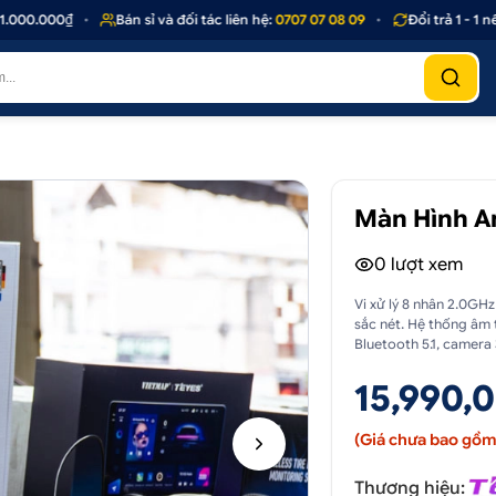
0.000₫
•
Bán sỉ và đối tác liên hệ:
0707 07 08 09
•
Đổi trả 1 - 1 nếu
Màn Hình A
0
lượt xem
Vi xử lý 8 nhân 2.0GH
sắc nét. Hệ thống âm t
Bluetooth 5.1, camer
15,990,
(Giá chưa bao gồm 
Thương hiệu: