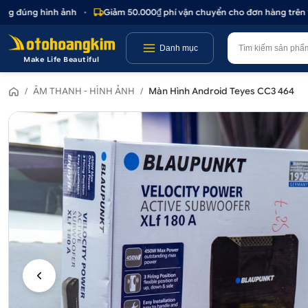
 đúng hình ảnh
•
Giảm 50.000₫ phí vận chuyển cho đơn hàng trên 1.00
Danh mục
Make Life Beautiful
/
ÂM THANH - HÌNH ẢNH
/
Màn Hình Android Teyes CC3 464