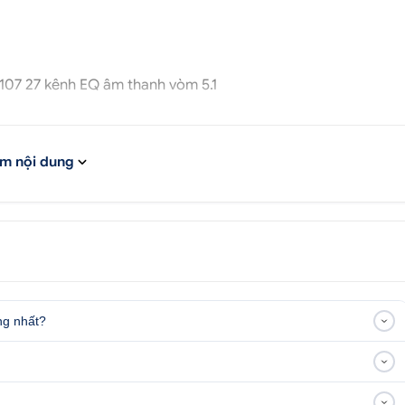
2107 27 kênh EQ âm thanh vòm 5.1
era 360)
m nội dung
TEYES X5)
ng nhất?
3