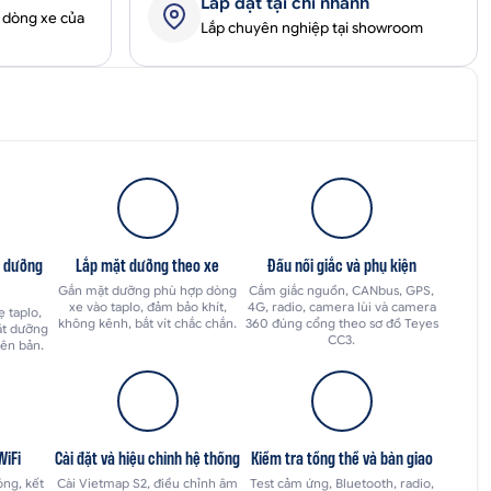
Lắp đặt tại chi nhánh
 dòng xe của
Lắp chuyên nghiệp tại showroom
t dưỡng
Lắp mặt dưỡng theo xe
Đấu nối giắc và phụ kiện
Gắn mặt dưỡng phù hợp dòng
Cắm giắc nguồn, CANbus, GPS,
xe vào taplo, đảm bảo khít,
4G, radio, camera lùi và camera
 taplo,
không kênh, bắt vít chắc chắn.
360 đúng cổng theo sơ đồ Teyes
ặt dưỡng
CC3.
yên bản.
WiFi
Cài đặt và hiệu chỉnh hệ thống
Kiểm tra tổng thể và bàn giao
óng, kết
Cài Vietmap S2, điều chỉnh âm
Test cảm ứng, Bluetooth, radio,