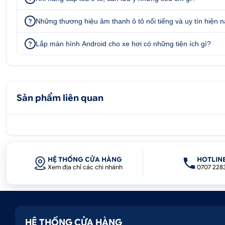
Ram 4GB – Rom 32GB liền camera 360
Ram 4GB – Rom 64GB
Những thương hiệu âm thanh ô tô nổi tiếng và uy tín hiện 
Ram 4GB – Rom 64GB liền camera 360
Lắp màn hình Android cho xe hơi có những tiện ích gì?
Ram 6GB – Rom 128GB
Ram 6GB – Rom 128GB liền camera 360
Sản phẩm liên quan
II. Tính năng nổi bật của sản phẩm
Kho giải trí vô tận
HỆ THỐNG CỬA HÀNG
HOTLIN
Xem địa chỉ các chi nhánh
0707 228
Với những ai cảm thấy căng thẳng khi lái xe bằng, màn h
tận với tính năng nghe nhạc, xem phim, lướt web, xem yo
Điều khiển bằng giọng nói
HỆ THỐNG CỬA HÀNG