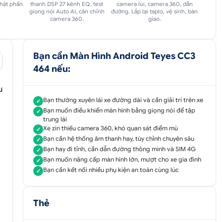
nhật phần
thanh DSP 27 kênh EQ, test
camera lùi, camera 360, dẫn
giọng nói Auto AI, căn chỉnh
đường. Lắp lại taplo, vệ sinh, bàn
camera 360.
giao.
Bạn cần Màn Hình Android Teyes CC3
464 nếu:
u
Bạn thường xuyên lái xe đường dài và cần giải trí trên xe
✓
Bạn muốn điều khiển màn hình bằng giọng nói để tập
✓
trung lái
Xe zin thiếu camera 360, khó quan sát điểm mù
✓
Bạn cần hệ thống âm thanh hay, tùy chỉnh chuyên sâu
✓
Bạn hay đi tỉnh, cần dẫn đường thông minh và SIM 4G
✓
Bạn muốn nâng cấp màn hình lớn, mượt cho xe gia đình
✓
Bạn cần kết nối nhiều phụ kiện an toàn cùng lúc
✓
Thẻ