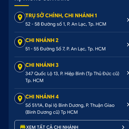
Sử dụng công nghệ trợ lý ảo hiện đại nhất Auto AI, b
chuyến đi. Đây được xem là công nghệ nổi bật với khả n
TRỤ SỞ CHÍNH, CHI NHÁNH 1
dùng lên đến 95%. Việc ra lệnh trên Teyes CC3 360 sẽ
52 - 58 Đường số 1, P. An Lạc, Tp. HCM
thương hiệu khác, là “cánh tay đắc lực” cho các chủ tài x
CHI NHÁNH 2
51 - 55 Đường Số 7, P. An Lạc, Tp. HCM
CHI NHÁNH 3
Hệ thống âm thanh DSP siêu hay
347 Quốc Lộ 13, P. Hiệp Bình (Tp Thủ Đức cũ)
Phiên bản màn hình Teyes CC3 360 dẫn đầu công nghệ
Tp. HCM
Teyes 360 sử dụng hệ thống âm thanh vòm 5.1 với 27 k
theo dòng và sở thích của bạn. Đem đến những giây phút
CHI NHÁNH 4
lái xe.
Số 51/1A, Đại lộ Bình Dương, P. Thuận Giao
(Bình Dương cũ) Tp HCM
Hỗ trợ kết nối đa kênh phương tiện
XEM TẤT CẢ CHI NHÁNH
Cũng như các dòng màn hình Android ô tô thông minh k