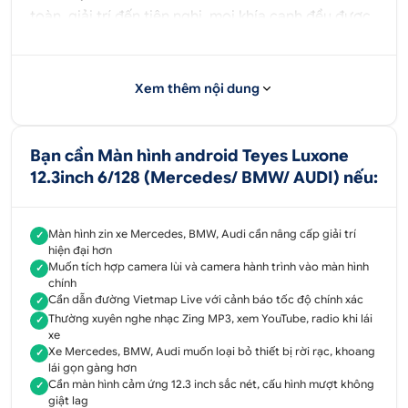
toàn, giải trí đến tiện nghi, mọi khía cạnh đều được
tối ưu hóa.
1.1. An toàn tối đa trên mọi hành trình
Xem thêm nội dung
Teyes Luxone tích hợp kết nối camera lùi và hỗ trợ
các hệ thống camera hành trình nguyên bản theo
Bạn cần Màn hình android Teyes Luxone
xe, giúp người lái quan sát rõ ràng, loại bỏ điểm mù
12.3inch 6/128 (Mercedes/ BMW/ AUDI) nếu:
hiệu quả. Khả năng hiển thị thông tin dẫn đường từ
Vietmap Live với cảnh báo tốc độ giúp bạn tuân thủ
luật giao thông, giảm thiểu rủi ro va chạm khi đỗ xe
Màn hình zin xe Mercedes, BMW, Audi cần nâng cấp giải trí
✓
hoặc di chuyển trong không gian hẹp, đảm bảo an
hiện đại hơn
Muốn tích hợp camera lùi và camera hành trình vào màn hình
✓
toàn tối ưu cho mọi chuyến đi.
chính
Cần dẫn đường Vietmap Live với cảnh báo tốc độ chính xác
✓
1.2. Giải trí không giới hạn, sống động
Thường xuyên nghe nhạc Zing MP3, xem YouTube, radio khi lái
✓
xe
Thiết bị đáp ứng mọi nhu cầu giải trí từ nghe nhạc
Xe Mercedes, BMW, Audi muốn loại bỏ thiết bị rời rạc, khoang
✓
trên Zing MP3, xem video trực tuyến trên YouTube,
lái gọn gàng hơn
Cần màn hình cảm ứng 12.3 inch sắc nét, cấu hình mượt không
✓
đến truy cập radio AM/FM/RDS một cách sống
giật lag