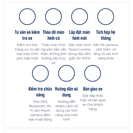
Tư vấn và kiểm
Tháo dỡ màn
Lắp đặt màn
Tích hợp hệ
tra xe
hình cũ
hình mới
thống
Kiểm tra tình
Tháo màn hình
Gắn màn hình
Kết nối camera,
trạng xe, tư vấn
nguyên bản cẩn
Teyes Luxone,
cảm biến, vô
loại màn hình
thận, không ảnh
dùng dây cắm
lăng và các tính
phù hợp nhất
hưởng cấu trúc
giắc zin 100%
năng khác
xe
Kiểm tra chức
Hướng dẫn sử
Bàn giao xe
năng
dụng
Giải đáp thắc
mắc và bàn giao
Test GPS,
Hướng dẫn
xe cho khách
Bluetooth, Wi-
khách cách sử
hàng
Fi, âm thanh,
dụng các tính
camera đảm
năng của màn
bảo hoạt động
hình