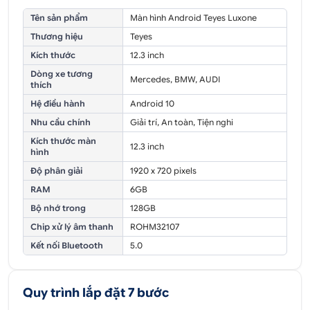
Tên sản phẩm
Màn hình Android Teyes Luxone
Thương hiệu
Teyes
Kích thước
12.3 inch
Dòng xe tương
Mercedes, BMW, AUDI
thích
Hệ điều hành
Android 10
Nhu cầu chính
Giải trí, An toàn, Tiện nghi
Kích thước màn
12.3 inch
hình
Độ phân giải
1920 x 720 pixels
RAM
6GB
Bộ nhớ trong
128GB
Chip xử lý âm thanh
ROHM32107
Kết nối Bluetooth
5.0
Quy trình lắp đặt 7 bước