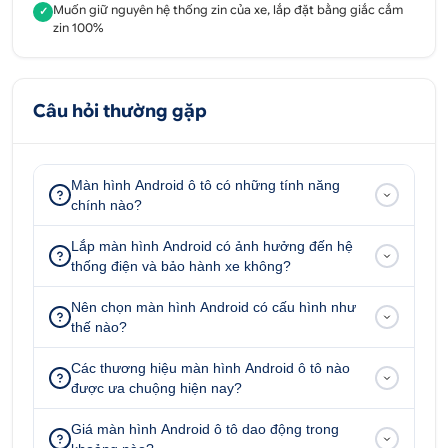
động. Kết nối 4G và Wi-Fi giữ cho bạn luôn trực
Muốn giữ nguyên hệ thống zin của xe, lắp đặt bằng giắc cắm
✓
tuyến, dễ dàng cập nhật tin tức, thời tiết hoặc
zin 100%
mang đến những giờ phút thư giãn tuyệt vời cho
hành khách, biến mỗi chuyến đi trở thành một trải
nghiệm giải trí đầy hứng khởi.
Câu hỏi thường gặp
1.3. Dẫn đường thông minh và chính xác
Ứng dụng bản đồ Vietmap Live được tích hợp sẵn,
Màn hình Android ô tô có những tính năng
chính nào?
cung cấp chỉ dẫn chi tiết, thông tin giao thông theo
thời gian thực và cảnh báo trên tuyến đường. Điều
Lắp màn hình Android có ảnh hưởng đến hệ
này giúp người lái tối ưu hóa lộ trình di chuyển,
thống điện và bảo hành xe không?
tránh tắc đường và đến đích nhanh chóng, dễ dàng
Nên chọn màn hình Android có cấu hình như
hơn. Mọi cung đường trở nên thuận tiện và hiệu quả
thế nào?
với hệ thống dẫn đường thông minh của Teyes
Luxone.
Các thương hiệu màn hình Android ô tô nào
được ưa chuộng hiện nay?
1.4. Tiện nghi vượt trội, dễ dàng sử dụng
Giá màn hình Android ô tô dao động trong
Giao diện Android thân thiện, trực quan cho phép