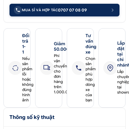
0707 07 08 09
MUA SỈ VÀ HỢP TÁC
Đổi
Tư
trả
vấn
Lắp
Giảm
1-
đúng
đặt
50.000₫
1
xe
tại
Phí
Nếu
Chọn
chi
vận
sản
sản
nhán
chuyển
phẩm
phẩm
cho
Lắp
lỗi
phù
đơn
chuyê
hoặc
hợp
hàng
nghiệ
không
dòng
trên
tại
đúng
xe
1.000.000₫
showr
hình
của
ảnh
bạn
Thông số kỹ thuật