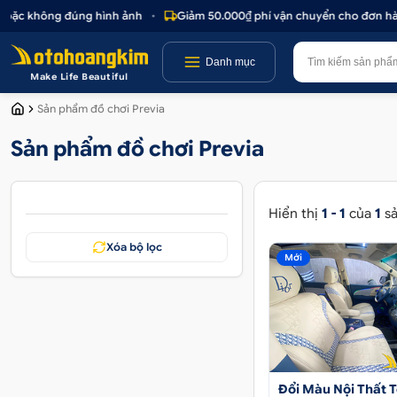
 hoặc không đúng hình ảnh
•
Giảm 50.000₫ phí vận chuyển cho đơn hàng
Danh mục
Make Life Beautiful
Sản phẩm đồ chơi Previa
Sản phẩm đồ chơi Previa
Hiển thị
1 - 1
của
1
sả
Xóa bộ lọc
Mới
Đổi Màu Nội Thất 