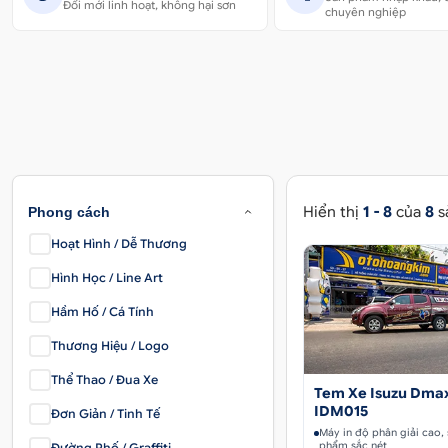
Đổi mới linh hoạt, không hại sơn
chuyên nghiệp
Hiển thị
1 - 8
của
8
s
Phong cách
Hoạt Hình / Dễ Thương
Hình Học / Line Art
Hầm Hố / Cá Tính
Thương Hiệu / Logo
Thể Thao / Đua Xe
Tem Xe Isuzu Dmax
IDM015
Đơn Giản / Tinh Tế
Máy in độ phân giải cao,
phẩm sắc nét
Đường Phố / Graffiti