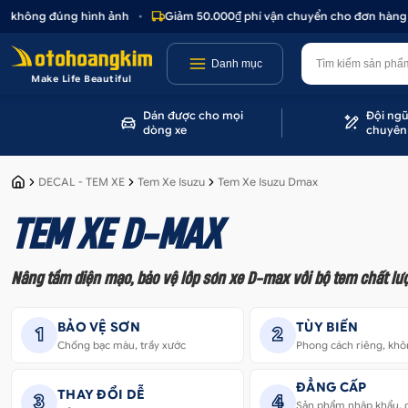
hông đúng hình ảnh
•
Giảm 50.000₫ phí vận chuyển cho đơn hàng trên 
Danh mục
Make Life Beautiful
Dán được cho mọi
Đội ngũ
dòng xe
chuyên
DECAL - TEM XE
Tem Xe Isuzu
Tem Xe Isuzu Dmax
TEM XE D-MAX
Nâng tầm diện mạo, bảo vệ lớp sơn xe D-max với bộ tem chất lư
BẢO VỆ SƠN
TÙY BIẾN
1
2
Chống bạc màu, trầy xước
Phong cách riêng, khô
ĐẲNG CẤP
THAY ĐỔI DỄ
3
4
Sản phẩm nhập khẩu, 