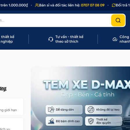
1.000.000₫
•
Bán sỉ và đối tác liên hệ:
0707 07 08 09
•
Đổi trả 1 - 1
 thiết kế
Tư vấn - thiết kế
Công 
 nghiệp
theo sở thích
nhan
ợng.
ng giới hạn
dịch vụ