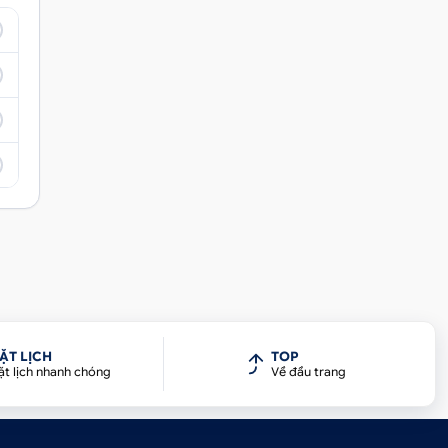
thế
iệc
uzu
ẶT LỊCH
TOP
tác
ặt lịch nhanh chóng
Về đầu trang