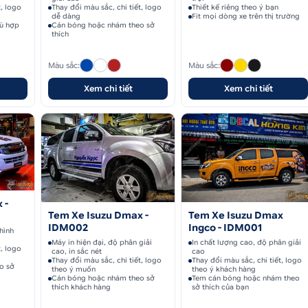
t, logo
Thay đổi màu sắc, chi tiết, logo
Thiết kế riêng theo ý bạn
dễ dàng
Fit mọi dòng xe trên thị trường
ù hợp
Cán bóng hoặc nhám theo sở
thích
Màu sắc:
Màu sắc:
Xem chi tiết
Xem chi tiết
 -
Tem Xe Isuzu Dmax -
Tem Xe Isuzu Dmax
IDM002
Ingco - IDM001
hình
Máy in hiện đại, độ phân giải
In chất lượng cao, độ phân giải
t, logo
cao, in sắc nét
cao
Thay đổi màu sắc, chi tiết, logo
Thay đổi màu sắc, chi tiết, logo
o sở
theo ý muốn
theo ý khách hàng
Cán bóng hoặc nhám theo sở
Tem cán bóng hoặc nhám theo
thích khách hàng
sở thích của bạn