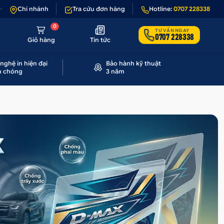
 nếu sản phẩm lỗi hoặc không đúng hình ảnh
Chi nhánh
Tra cứu đơn hàng
•
Giảm 50.000₫ phí vận chu
Hotline:
0707 228338
0
TƯ VẤN NGAY
0707 228338
Giỏ hàng
Tin tức
nghệ in hiện đại
Bảo hành kỹ thuật
h chóng
3 năm