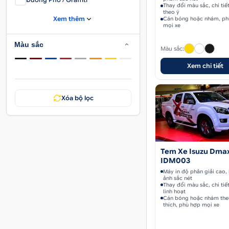
Thay đổi màu sắc, chi tiế
theo ý
Xem thêm
Cán bóng hoặc nhám, ph
mọi xe
Màu sắc
Màu sắc:
Xem chi tiết
Xóa bộ lọc
Tem Xe Isuzu Dmax
IDM003
Máy in độ phân giải cao, 
ảnh sắc nét
Thay đổi màu sắc, chi tiế
linh hoạt
Cán bóng hoặc nhám the
thích, phù hợp mọi xe