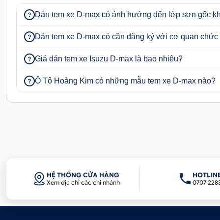
Dán tem xe D-max có ảnh hưởng đến lớp sơn gốc k
Dán tem xe D-max có cần đăng ký với cơ quan chức
Lên Đời DÀN ĐỒ CHƠI Siêu Chất c
Giá dán tem xe Isuzu D-max là bao nhiêu?
Dán Decal đổi màu cho
Ô Tô Hoàng Kim có những mẫu tem xe D-max nào?
I. Thông tin cơ bản khi dán tem xe
Isuz
1. Dán tem xe
Isuzu Dmax
có ảnh hưởng đến l
Dán
tem xe
Isuzu Dmax
không gây hại còn bảo vệ lớ
dán và tháo rời tùy thích. Thậm chí bạn có thể thay đ
dán
decal xe
Isuzu Dmax
không làm hư hại hay ảnh 
HỆ THỐNG CỬA HÀNG
HOTLIN
Dmax
ngoài việc trang trí, làm đẹp cho xe còn đóng va
Xem địa chỉ các chi nhánh
0707 228
động từ bên ngoài.