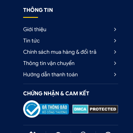
THÔNG TIN
 xe
Giới thiệu
uzu
Tin tức
Chính sách mua hàng & đổi trả
̣c
thu
Thông tin vận chuyển
Hướng dẫn thanh toán
ăng
CHỨNG NHẬN & CAM KẾT
vào
hảo
tận