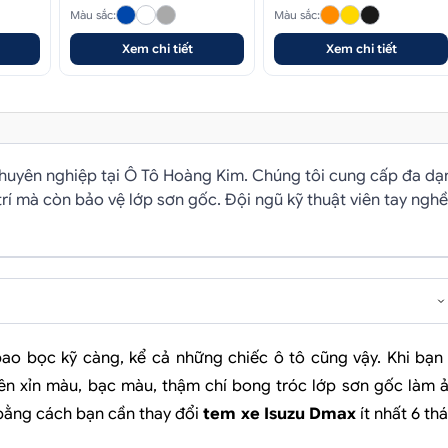
Màu sắc:
Màu sắc:
Xem chi tiết
Xem chi tiết
chuyên nghiệp tại Ô Tô Hoàng Kim. Chúng tôi cung cấp đa dạ
í mà còn bảo vệ lớp sơn gốc. Đội ngũ kỹ thuật viên tay nghề
 bọc kỹ càng, kể cả những chiếc ô tô cũng vậy. Khi bạn
 nên xỉn màu, bạc màu, thậm chí bong tróc lớp sơn gốc làm 
bằng cách bạn cần thay đổi
tem xe
Isuzu Dmax
ít nhất 6 th