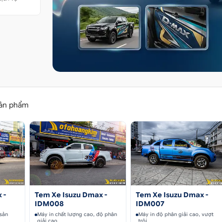
ản phẩm
 -
Tem Xe Isuzu Dmax -
Tem Xe Isuzu Dmax -
IDM008
IDM007
 sản
Máy in chất lượng cao, độ phân
Máy in độ phân giải cao, vượt
giải cao
trội