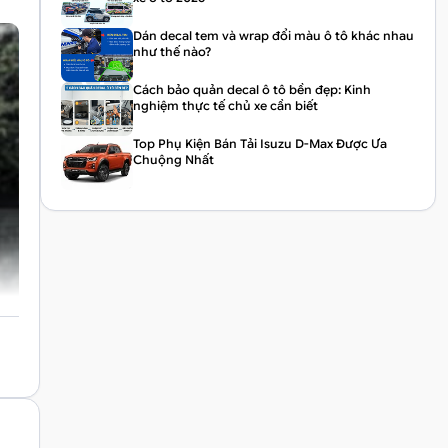
Dán decal tem và wrap đổi màu ô tô khác nhau
như thế nào?
Cách bảo quản decal ô tô bền đẹp: Kinh
nghiệm thực tế chủ xe cần biết
Top Phụ Kiện Bán Tải Isuzu D-Max Được Ưa
Chuộng Nhất