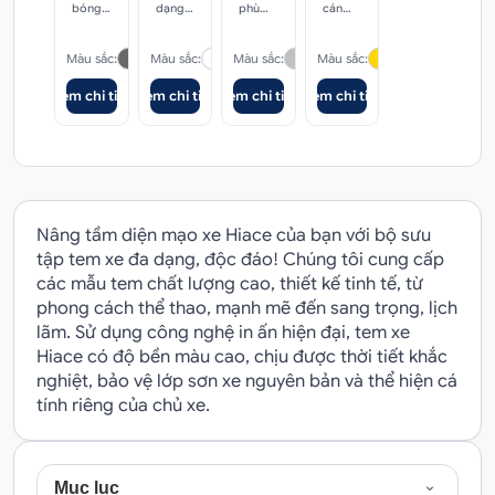
giải sắc
sắc, chi
bóng
bằng
sắc, chi
dạng
cao
sắc, chi
phù
cho
sắc, chi
cán
nét
tiết,
hoặc
máy in
tiết,
kiểu
cho
tiết,
hợp
tem xe
tiết,
bóng
logo
nhám
độ
logo
dáng,
tem sắc
logo
mọi
sắc nét
logo
hoặc
theo sở
tùy sở
phân
theo ý
phù
nét
theo sở
dòng
theo
nhám
Màu sắc:
Màu sắc:
Màu sắc:
Màu sắc:
thích
thích,
giải
khách
hợp
thích
xe trên
yêu cầu
tùy
nhiều
cao
hàng
nhiều
thị
theo sở
Xem chi tiết
Xem chi tiết
Xem chi tiết
Xem chi tiết
lựa
dòng
trường
thích
chọn
xe trên
thị
trường.
Nâng tầm diện mạo xe Hiace của bạn với bộ sưu
tập tem xe đa dạng, độc đáo! Chúng tôi cung cấp
các mẫu tem chất lượng cao, thiết kế tinh tế, từ
phong cách thể thao, mạnh mẽ đến sang trọng, lịch
lãm. Sử dụng công nghệ in ấn hiện đại, tem xe
Hiace có độ bền màu cao, chịu được thời tiết khắc
nghiệt, bảo vệ lớp sơn xe nguyên bản và thể hiện cá
tính riêng của chủ xe.
Mục lục