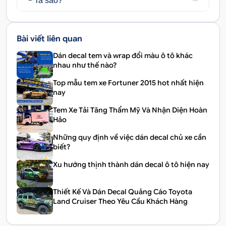
ra sao?
Bài viết liên quan
Dán decal tem và wrap đổi màu ô tô khác
nhau như thế nào?
Top mẫu tem xe Fortuner 2015​ hot nhất hiện
nay
Tem Xe Tải Tăng Thẩm Mỹ Và Nhận Diện Hoàn
Hảo
Những quy định về việc dán decal chủ xe cần
biết?
Xu hướng thịnh thành dán decal ô tô hiện nay
Thiết Kế Và Dán Decal Quảng Cáo Toyota
Land Cruiser Theo Yêu Cầu Khách Hàng