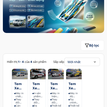
Bộ lọc
Mới nhất
Hiển thị
1 - 4
của
4
sản phẩm
Sắp xếp
Tem
Tem
Tem
Tem
Xe
Xe
Xe
Xe
Toyota
Toyota
Toyota
Toyota
Máy in
In sản
Máy in
Máy in
Hiace
Hiace
Hiace
Hiace
chất
phẩm
hiện
độ
lượng
Thay
chất
Thay
đại, độ
Thay
phân
Tùy
-
-
-
-
cao, độ
đổi
lượng
đổi
phân
đổi
giải
chỉnh
TYI004
TYI002
TYI003
TYI001
phân
màu
Cán
cao
màu
Đa
giải
màu
Thiết kế
cao
màu
Thiết kế