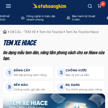
0
ết kế
Công nghệ in hiện đại
Bảo hành kỹ thuật
ch
nhanh chóng
3 năm
DECAL - TEM XE
Tem Xe Toyota
Tem Xe Toyota Hiace
TEM XE HIACE
Đa dạng mẫu tem dán, nâng tầm phong cách cho xe Hiace của
bạn.
ĐẲNG CẤP
CHỐNG XƯỚC
1
2
Nổi bật phong cách riêng
Bảo vệ sơn xe bền
BỀN MÀU
ĐA DẠNG
3
4
Chống nước, giữ sắc nét
Tùy chỉnh phong cách riêng