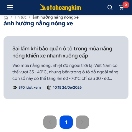
0
/
Tin tức
/
ảnh hưởng nắng nóng xe
ảnh hưởng nắng nóng xe
Sai lầm khi bảo quản ô tô trong mùa nắng
nóng khiến xe nhanh xuống cấp
Vào mùa nắng nóng, nhiệt độ ngoài trời tại Việt Nam có
thể vượt 35 - 40°C, nhưng bên trong ô tô đỗ ngoài nắng,
con số này có thể tăng lên 60 - 70°C chỉ sau 30 - 60
phút. Đây không chỉ là môi trường “khắc nghiệt” với con
870 lượt xem
10:15 26/06/2026
người mà còn là tác nhân âm thầm khiến xe xuống cấp
nhanh chóng.
1